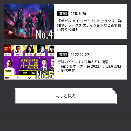
2018.9.20
NEWS
『デビル メイ クライ 5』キャラクター詳
細やデラックス エディションなど新情報
山盛り公開！
2022.12.22
NEWS
奇跡のイベントが2年ぶりに復活！
「esportsオーナー会 2022」、12月28日
に配信予定
もっと見る