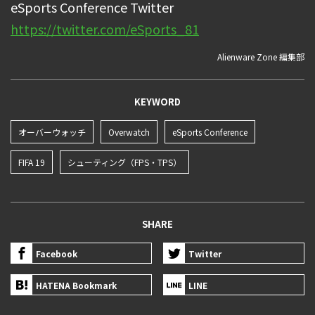
eSports Conference Twitter
https://twitter.com/eSports_81
Alienware Zone 編集部
KEYWORD
オーバーウォッチ
Overwatch
eSports Conference
FIFA 19
シューティング（FPS・TPS）
SHARE
Facebook
Twitter
HATENA Bookmark
LINE