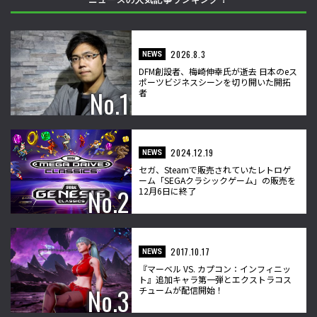
ニュースの人気記事ランキング！
2026.8.3
NEWS
DFM創設者、梅崎伸幸氏が逝去 日本のeス
ポーツビジネスシーンを切り開いた開拓
者
2024.12.19
NEWS
セガ、Steamで販売されていたレトロゲ
ーム「SEGAクラシックゲーム」の販売を
12月6日に終了
2017.10.17
NEWS
『マーベル VS. カプコン：インフィニッ
ト』追加キャラ第一弾とエクストラコス
チュームが配信開始！