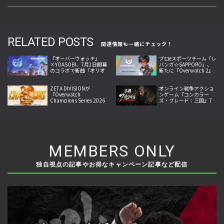
RELATED POSTS
関連情報も一緒にチェック！
『オーバーウォッチ』
プロeスポーツチーム「レ
×YOASOBI、7月1日開幕
バンガ☆SAPPORO」、
のコラボで新曲「オリオ
新たに『Overwatch 2』
ン」と新スキンを実装
部門を設立！ プレイヤー
5名、コーチ1名と契約
ZETA DIVISIONが
オンライン戦争アクショ
『Overwatch
ンゲーム『コンカラー
Champions Series 2026
ズ・ブレード：三国』7
Midseason
月24日リリース開始！武
Championship』で世界
将アクションと兵団指揮
王者に！
を融合
MEMBERS ONLY
独自視点の記事やお得なキャンペーン記事など配信