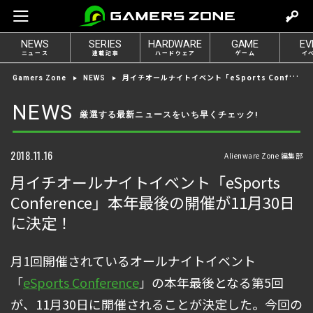
m
o
NEWS
SERIES
HARDWARE
GAME
EV
v
ニュース
連載記事
ハードウェア
ゲーム
イ
e
月イチオールナイトイベント「eSports Conference」本年最後の開催が11月30日に決定！
Gamers Zone
NEWS
t
o
NEWS
厳選する最新ニュースをいち早くチェック!
l
o
g
2018.11.16
Alienware Zone 編集部
i
月イチオールナイトイベント「eSports
n
Conference」本年最後の開催が11月30日
に決定！
月1回開催されているオールナイトイベント
「
eSports Conference
」の本年最後となる第5回
が、11月30日に開催されることが決定した。今回の