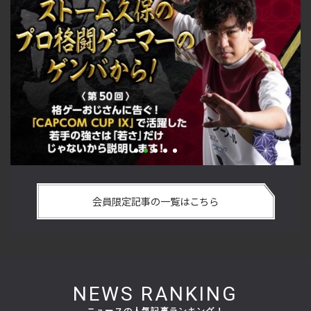
い
格ゲーおじさんに告ぐ！「CAPCOM CUP IX」で活躍した若手
「
の
の強さは 「若さ」だけじゃないから説明します！【ストーム
悟
会員限定記事の一覧はこちら
久保のプロ格闘ゲーマーのゲンバから！ 第50回】
格
NEWS RANKING