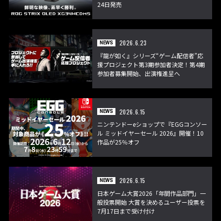
24日発売
2026.6.23
NEWS
『龍が如く』シリーズ“ゲーム配信者”応
援プロジェクト第3期参加者決定！第4期
参加者募集開始、出演権進呈へ
2026.6.15
NEWS
ニンテンドーeショップで『EGGコンソー
ル ミッドイヤーセール 2026』開催！10
作品が25％オフ
2026.6.15
NEWS
日本ゲーム大賞2026「年間作品部門」一
般投票開始 大賞を決めるユーザー投票を
7月17日まで受け付け