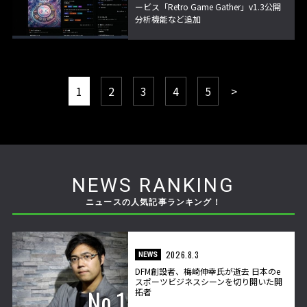
ービス「Retro Game Gather」v1.3公開
分析機能など追加
1
2
3
4
5
>
NEWS RANKING
ニュースの人気記事ランキング！
2026.8.3
NEWS
DFM創設者、梅崎伸幸氏が逝去 日本のe
スポーツビジネスシーンを切り開いた開
拓者