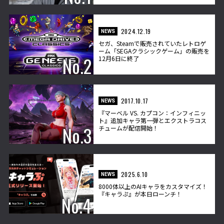
2024.12.19
NEWS
セガ、Steamで販売されていたレトロゲ
ーム「SEGAクラシックゲーム」の販売を
12月6日に終了
2017.10.17
NEWS
『マーベル VS. カプコン：インフィニッ
ト』追加キャラ第一弾とエクストラコス
チュームが配信開始！
2025.6.10
NEWS
8000体以上のAIキャラをカスタマイズ！
『キャラぷ』が本日ローンチ！