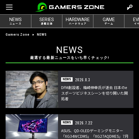
m
o
NEWS
SERIES
HARDWARE
GAME
EV
v
ニュース
連載記事
ハードウェア
ゲーム
イ
e
Gamers Zone
NEWS
t
o
NEWS
l
厳選する最新ニュースをいち早くチェック!
o
g
i
2026.8.3
NEWS
n
DFM創設者、梅崎伸幸氏が逝去 日本のe
スポーツビジネスシーンを切り開いた開
拓者
2026.7.22
NEWS
ASUS、QD-OLEDゲーミングモニター
「XG34WCDMS」「XG27AQDMES」7月