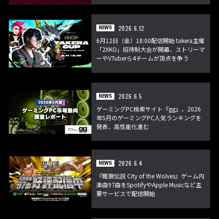
2026.6.12
NEWS
6月12日（金）18:00配信開始 takera主催
「2XKO」招待制大会が開幕、ストリーマ
ーやVTuberら4チームが頂点を争う
2026.6.5
NEWS
ゲーミングPC検索サイト『gg』、2026
年5月のゲーミングPC人気ランキングを
発表、高性能化進む
2026.6.4
NEWS
『餓狼伝説 City of the Wolves』ゲーム内
楽曲97曲をSpotifyやApple Musicなど主
要サービスで配信開始