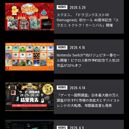
2026.5.29
NEWS
スクエニ、『ドラゴンクエストVII
Reimagined』初セール 40周年記念「ス
クエニ トクトク！カーニバル」開催
2026.4.16
NEWS
Nintendo Switch™向けジュピター春セー
ル開催！ピクロス新作予約記念で人気20
作品が20％オフ
2026.4.14
NEWS
「ゲーマー国勢調査」日本最大級の万人
調査が示すPC市場の急拡大とデバイスト
レンドの大転換、年間最高賞も発表
2026.4.9
NEWS