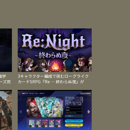
海学
3キャラクター編成で挑むローグライク
ーズ完
カードSRPG『Re ― 終わらぬ夜』が
に収録
Steamで発売、地形と属性が戦況を左右