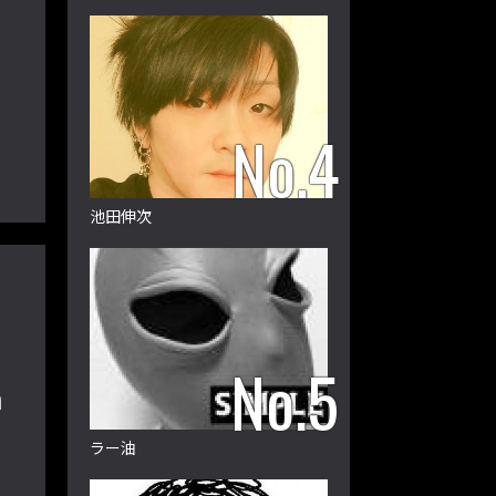
C
池田伸次
m
ラー油