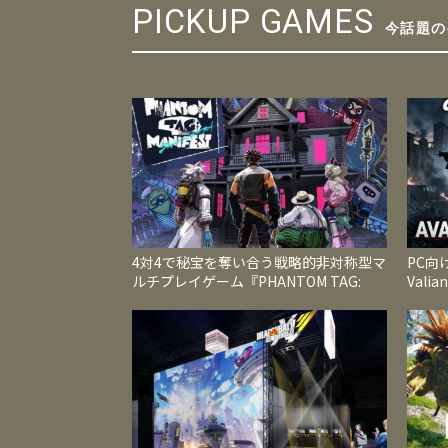
PICKUP GAMES
今話題の
4対4で秘宝を奪い合う戦略的非対称型マ
PC向け
ルチプレイゲーム『PHANTOM TAG:
Val
MANIFEST』今夏発売
帰掲げ