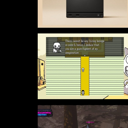
2年最後の懺悔！ 「ストリートフ
「ストリートファイターリーグ
ーリーグ 2022」最終節を終え
2022」前半戦の反省文を見てほし
したいこと【ストーム久保のプ
い！ チームリーダー久保の失敗【
ゲーマーのゲンバから！ 第48
トーム久保のプロ格闘ゲーマーの
バから！ 第47回】
おじさんに告ぐ！「CAPCOM
 IX」で活躍した若手の強さは
」だけじゃないから説明しま
ストーム久保のプロ格闘ゲーマ
ンバから！ 第50回】