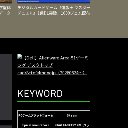
序盤体
デジタルカードゲーム『遊戯王 マスター
データ
デュエル』1億DL突破、1000ジェム配布
る
や限定カード入り新パック登場
KEYWORD
PCゲームプラットフォーム
Steam
Epic Games Store
FINAL FANTASY XIV（ファ