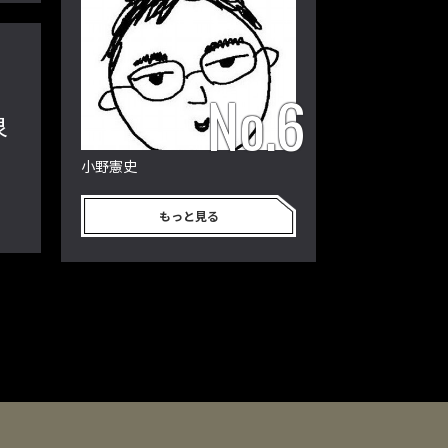
泉
小野憲史
もっと見る