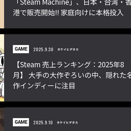
「Steam Machine」、日本・台湾・
港で販売開始!! 家庭向けに本格投入
『ストV』PS4版とPC版は別のゲーム
格ゲーおじさんに告ぐ！「C
性！ 大会での向き合い方を真剣に考
CUP IX」で活躍した若
ス
えてみた【ストーム久保のプロ格闘ゲ
「若さ」だけじゃないか
ゲン
ーマーのゲンバから！ 第51回】
す！【ストーム久保のプ
2025.9.30
GAME
タケイヒデタカ
ーのゲンバから！ 第50回
【Steam 売上ランキング：2025年8
月】 大手の大作ぞろいの中、隠れた
作インディーに注目
2025.9.10
GAME
タケイヒデタカ