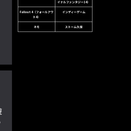
イナルファンタジー14）
Fallout 4（フォールアウ
インディーゲーム
ト4）
マ
ネモ
ストーム久保
ま
遊
め