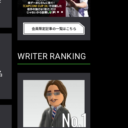
香
APCOM
「ストリートファイターリーグ 2022
2022年最後の
手の強さは
グランドファイナル」覚悟を決めたカ
ァイターリーグ 
会員限定記事の一覧はこちら
ら説明しま
ワノ選手の攻略を解説！【ストーム久
て吐露したいこ
ロ格闘ゲーマ
保のプロ格闘ゲーマーのゲンバから！
ロ格闘ゲーマーの
】
第49回】
回】
WRITER RANKING
名