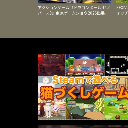
アクションゲーム『ドラゴンボール ゼノ
FFXI
バース3』東京ゲームショウ2026出展、
ォッ
国内最速試遊と最新映像を公開
レベル