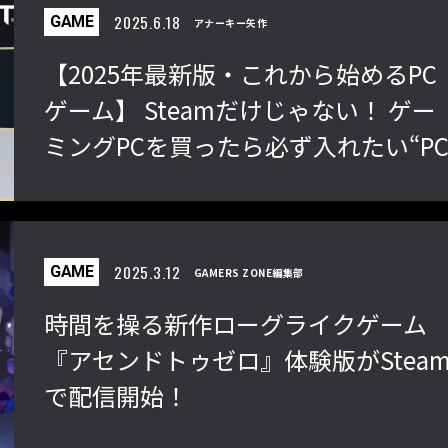
2025.6.18
GAME
アナーキー矢作
【2025年最新版・これから始めるPC
ゲーム】 Steamだけじゃない！ ゲー
ミングPCを買ったら必ず入れたい“P
ゲームプラットフォーム” 5選
2025.3.12
GAME
GAMERS ZONE編集部
時間を操る新作ローグライクゲーム
『アセンドトゥゼロ』体験版がStea
で配信開始！