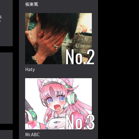
板東篤
で
Haty
』
Mr.ABC