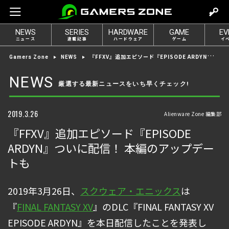
m
o
NEWS
SERIES
HARDWARE
GAME
EV
v
ニュース
連載記事
ハードウェア
ゲーム
イ
e
『FFXV』追加エピソード『EPISODE ARDYN』ついに配信！ 本編のアップデートも
Gamers Zone
NEWS
t
o
NEWS
厳選する最新ニュースをいち早くチェック!
l
o
g
2019.3.26
Alienware Zone 編集部
i
『FFXV』追加エピソード『EPISODE
n
ARDYN』ついに配信！ 本編のアップデー
トも
2019年3月26日、
スクウェア・エニックス
は
『
FINAL FANTASY XV
』のDLC『FINAL FANTASY XV
EPISODE ARDYN』を本日配信したことを発表し