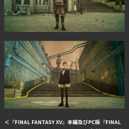
＜『FINAL FANTASY XV』本編及びPC版『FINAL