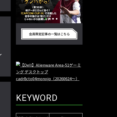
別のゲーム
格ゲーおじさんに告ぐ！「CAPCOM
「ストリートファイタ
真剣に考
CUP IX」で活躍した若手の強さは
グランドファイナ
会員限定記事の一覧はこちら
プロ格闘ゲ
「若さ」だけじゃないから説明しま
ワノ選手の攻略を
回】
す！【ストーム久保のプロ格闘ゲーマ
保のプロ格闘ゲー
し
ーのゲンバから！ 第50回】
第49回】
KEYWORD