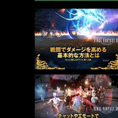
2022年最後の懺悔！ 「ストリートフ
ァイターリーグ 2022」最終節を終え
て吐露したいこと【ストーム久保のプ
ロ格闘ゲーマーのゲンバから！ 第48
回】
格ゲーおじさんに告ぐ！「CAPCOM
CUP IX」で活躍した若手の強さは
「若さ」だけじゃないから説明しま
す！【ストーム久保のプロ格闘ゲーマ
ーのゲンバから！ 第50回】