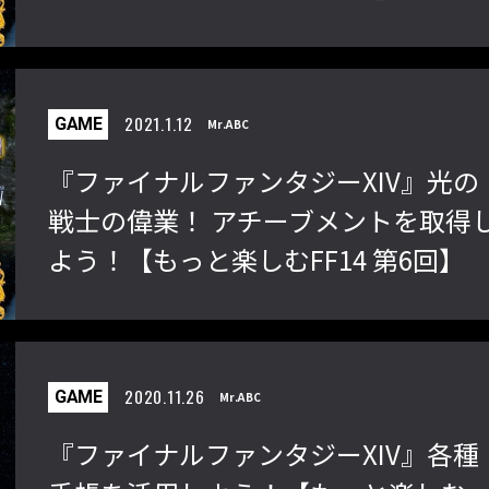
しむFF14 第7回】
「ストリートファイターリーグ
『ストV』PS4版とPC版は
2021.1.12
GAME
Mr.ABC
2022」前半戦の反省文を見てほし
性！ 大会での向き合い方を
い！ チームリーダー久保の失敗【ス
えてみた【ストーム久保の
『ファイナルファンタジーXIV』光の
トーム久保のプロ格闘ゲーマーのゲン
ーマーのゲンバから！ 第51
戦士の偉業！ アチーブメントを取得
バから！ 第47回】
よう！【もっと楽しむFF14 第6回】
2020.11.26
GAME
Mr.ABC
『ファイナルファンタジーXIV』各種