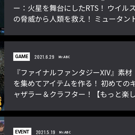
ー：火星を舞台にしたRTS！ ウイル
の脅威から人類を救え！ ミュータン
との存亡を賭けた戦いが始まる！
2021.6.29
GAME
Mr.ABC
『ファイナルファンタジーXIV』素材
を集めてアイテムを作る！ 初めての
ャザラー＆クラフター！【もっと楽
むFF14 第9回】
2021.5.19
EVENT
Mr.ABC