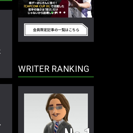
別のゲーム
格ゲーおじさんに告ぐ！「CAPCOM
「ストリートファイタ
真剣に考
CUP IX」で活躍した若手の強さは
グランドファイナ
会員限定記事の一覧はこちら
プロ格闘ゲ
「若さ」だけじゃないから説明しま
ワノ選手の攻略を
回】
す！【ストーム久保のプロ格闘ゲーマ
保のプロ格闘ゲー
は
ーのゲンバから！ 第50回】
第49回】
WRITER RANKING
ン