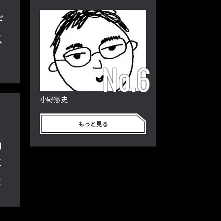
デ
ス
小野憲史
もっと見る
ョ
エ
隆