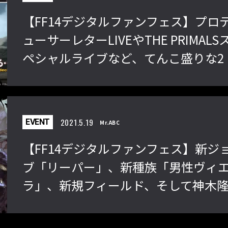
【FF14デジタルファンフェス】プロ
ューサーレターLIVEやTHE PRIMALS
ペシャルライブなど、てんこ盛りな2
日目！【Day2】
2021.5.19
EVENT
Mr.ABC
【FF14デジタルファンフェス】新ジ
ブ「リーパー」、新種族「男性ヴィ
ラ」、新規フィールド、そして神木
之介さんがアンバサダー就任！
【Day1】