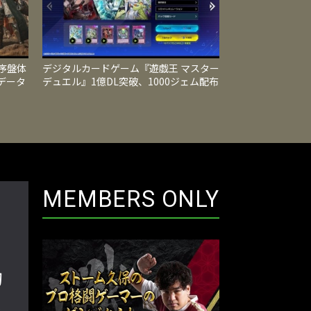
序盤体
デジタルカードゲーム『遊戯王 マスター
データ
デュエル』1億DL突破、1000ジェム配布
る
や限定カード入り新パック登場
MEMBERS ONLY
均
楽