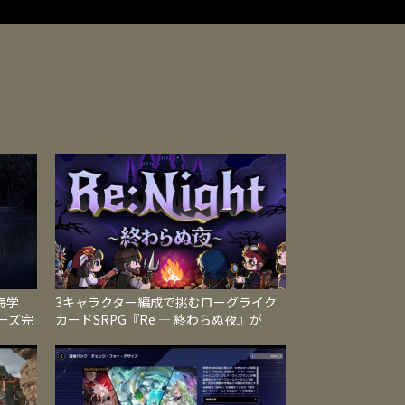
海学
3キャラクター編成で挑むローグライク
ーズ完
カードSRPG『Re ― 終わらぬ夜』が
に収録
Steamで発売、地形と属性が戦況を左右