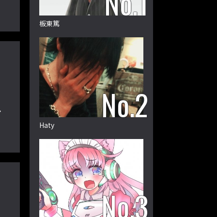
板東篤
し
こ
Haty