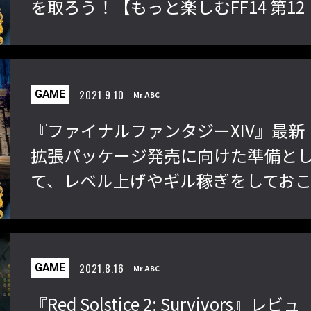
を取ろう！【もっと楽しむFF14 第12
回】
2021.9.10
GAME
Mr.ABC
『ファイナルファンタジーXIV』最新
拡張パッケージ発売に向けた準備と
て、レベル上げやギル稼ぎをしてお
う！【もっと楽しむFF14 第11回】
2021.8.16
GAME
Mr.ABC
『Red Solstice 2: Survivors』レビュ