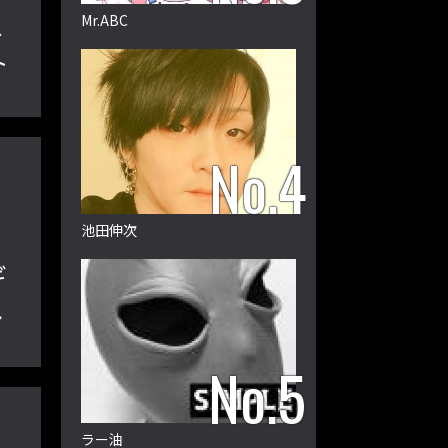
ス
Mr.ABC
ト
池田伸次
ギ
し
ラー油