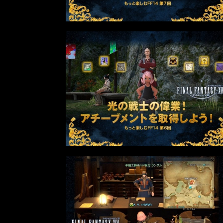
2022年最後の懺悔！ 「ストリートフ
ァイターリーグ 2022」最終節を終え
て吐露したいこと【ストーム久保のプ
ロ格闘ゲーマーのゲンバから！ 第48
回】
格ゲーおじさんに告ぐ！「CAPCOM
CUP IX」で活躍した若手の強さは
「若さ」だけじゃないから説明しま
す！【ストーム久保のプロ格闘ゲーマ
ーのゲンバから！ 第50回】