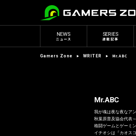
NEWS
SERIES
ニュース
連載記事
Mr.ABC
Gamers Zone
WRITER
Mr.ABC
我が魂は夜な夜なア
秋葉原普及協会代表～非公
格闘ゲームとゲーミ
イチオシは『カオスコ