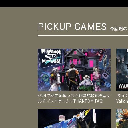
PICKUP GAMES
今話題の
4対4で秘宝を奪い合う戦略的非対称型マ
PC向け
ルチプレイゲーム『PHANTOM TAG:
Val
MANIFEST』今夏発売
帰掲げ