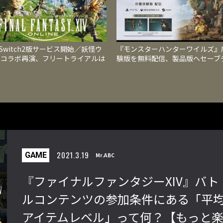
V Switch2版サービス開始／妖怪ウ
『モンスターハンターワイルズ』
チコラボ再演、フリートライアルは
験版を無料配信、製品版へセーブ
80まで
を引き継げ、物語と狩猟を楽しめ
2021.3.19
GAME
Mr.ABC
『ファイナルファンタジーXIV』バト
ルコンテンツの参加条件にある「平
アイテムレベル」って何？【もっと