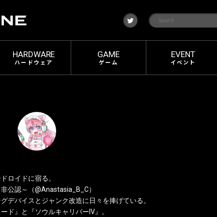
t
w
i
t
t
e
HARDWARE
GAME
EVENT
r
ハードウェア
ゲーム
イベント
ンドロイドに宿る。
認～（@Anastasia_B_C）
ングデバイスとジャンク改造に日々を捧げている。
ード』と『ソウルキャリバーIV』。