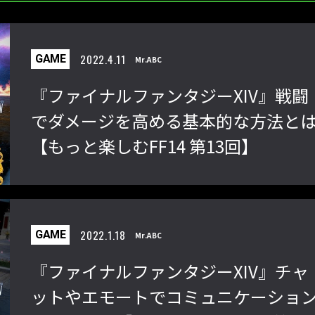
「ストリートファイターリーグ
『ストV』PS4版とPC版は
2022.4.11
GAME
Mr.ABC
2022」前半戦の反省文を見てほし
性！ 大会での向き合い方を
い！ チームリーダー久保の失敗【ス
えてみた【ストーム久保の
『ファイナルファンタジーXIV』戦闘
トーム久保のプロ格闘ゲーマーのゲン
ーマーのゲンバから！ 第51
でダメージを高める基本的な方法と
バから！ 第47回】
【もっと楽しむFF14 第13回】
2022.1.18
GAME
Mr.ABC
『ファイナルファンタジーXIV』チャ
ットやエモートでコミュニケーショ