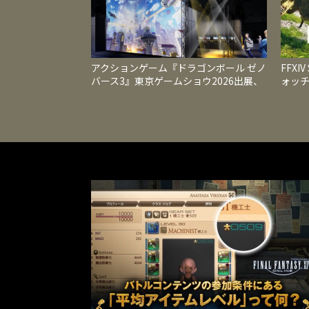
アクションゲーム『ドラゴンボール ゼノ
FFXI
バース3』東京ゲームショウ2026出展、
ォッ
国内最速試遊と最新映像を公開
レベル