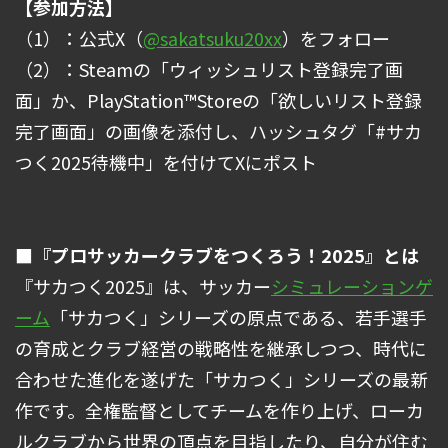
【参加方法】
（1）：公式X（
@sakatsuku20xx
）をフォロー
（2）：Steamの「ウィッシュリスト登録完了画
面」か、PlayStation™Storeの「欲しいリスト登録
完了画面」の画像を添付し、ハッシュタグ「#サカ
つく2025待機中」を付けてXにポスト
■『プロサッカークラブをつくろう！2025』とは
『サカつく2025』は、サッカー
シミュレーションゲ
ーム
「サカつく」シリーズの原点である、若手選手
の育成とクラブ経営の戦略性を継承しつつ、時代に
合わせた進化を遂げた「サカつく」シリーズの最新
作です。全権監督としてチームを作り上げ、ローカ
ルクラブから世界の頂点を目指したり、自分が住む