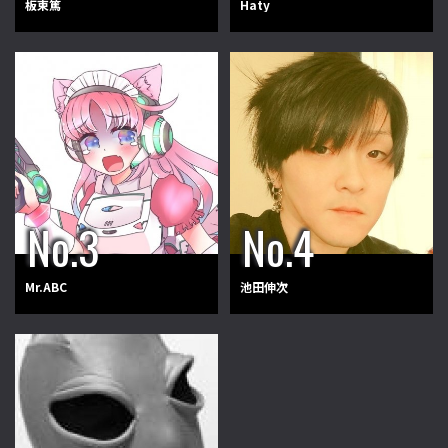
板東篤
Haty
Mr.ABC
池田伸次