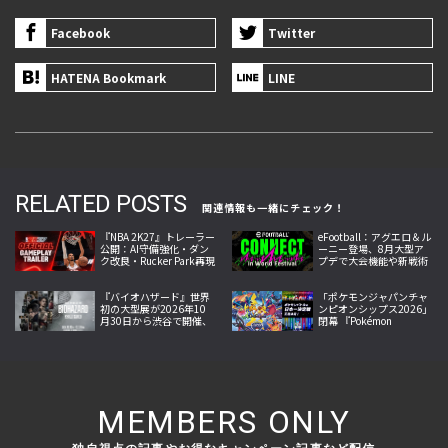
Facebook
Twitter
HATENA Bookmark
LINE
RELATED POSTS
関連情報も一緒にチェック！
『NBA 2K27』トレーラー
eFootball：アグエロ＆ル
公開：AI守備強化・ダン
ーニー登場、8月大型ア
ク改良・Rucker Park再現
プデで大会機能や新戦術
導入、世界大会はブラジ
ル優勝
『バイオハザード』世界
「ポケモンジャパンチャ
初の大型展が2026年10
ンピオンシップス2026」
月30日から渋谷で開催、
閉幕 『Pokémon
映像と造形で惨劇を追体
Champions』初採用で約
験
2.1万人来場
MEMBERS ONLY