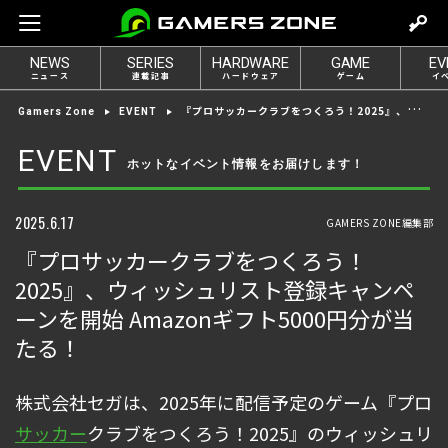
m
o
NEWS
SERIES
HARDWARE
GAME
EV
v
ニュース
連載記事
ハードウェア
ゲーム
イ
e
『プロサッカークラブをつくろう！2025』、ウィッシュリスト登録キャンペーンを開始 Amazonギフト5000円分が当たる！
Gamers Zone
EVENT
t
o
EVENT
ホットなイベント情報をお届けします！
l
o
g
2025.6.17
GAMERS ZONE編集部
i
『プロサッカークラブをつくろう！
n
2025』、ウィッシュリスト登録キャンペ
ーンを開始 Amazonギフト5000円分が当
たる！
株式会社セガは、2025年に配信予定のゲーム『プロ
サッカー
クラブをつくろう！2025』のウィッシュリ