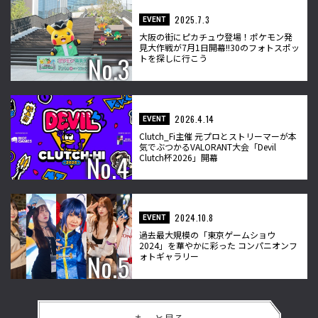
2025.7.3
EVENT
大阪の街にピカチュウ登場！ポケモン発
見大作戦が7月1日開幕!!30のフォトスポッ
トを探しに行こう
2026.4.14
EVENT
Clutch_Fi主催 元プロとストリーマーが本
気でぶつかるVALORANT大会「Devil
Clutch杯2026」開幕
2024.10.8
EVENT
過去最大規模の「東京ゲームショウ
2024」を華やかに彩った コンパニオンフ
ォトギャラリー