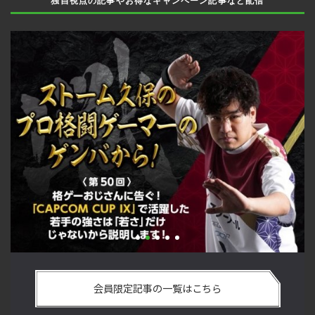
独自視点の記事やお得なキャンペーン記事など配信
い
格ゲーおじさんに告ぐ！「CAPCOM CUP IX」で活躍した若手
「
の
の強さは 「若さ」だけじゃないから説明します！【ストーム
悟
会員限定記事の一覧はこちら
久保のプロ格闘ゲーマーのゲンバから！ 第50回】
格