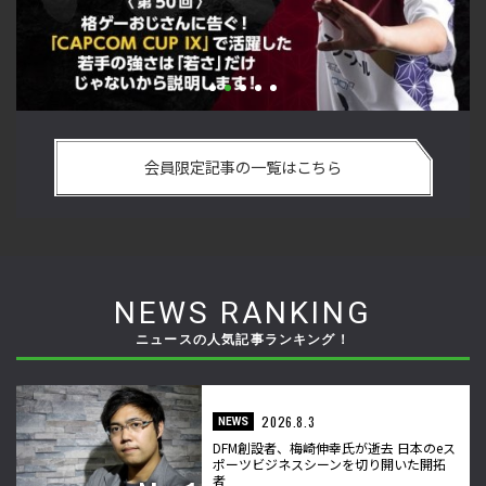
躍した若手
「ストリートファイターリーグ 2022 グランドファイナル
ストーム
悟を決めたカワノ選手の攻略を解説！【ストーム久保の
会員限定記事の一覧はこちら
格闘ゲーマーのゲンバから！ 第49回】
NEWS RANKING
ニュースの人気記事ランキング！
2026.8.3
NEWS
DFM創設者、梅崎伸幸氏が逝去 日本のeス
ポーツビジネスシーンを切り開いた開拓
者