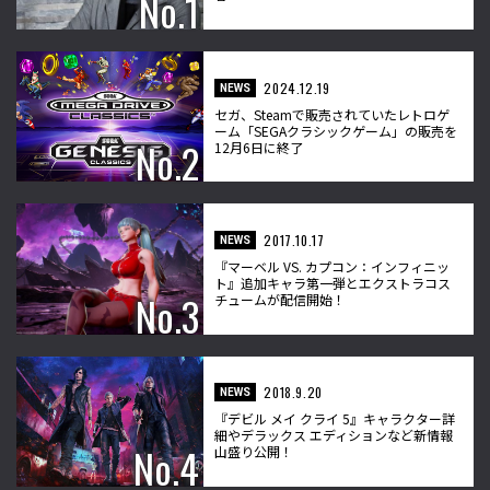
2024.12.19
NEWS
セガ、Steamで販売されていたレトロゲ
ーム「SEGAクラシックゲーム」の販売を
12月6日に終了
2017.10.17
NEWS
『マーベル VS. カプコン：インフィニッ
ト』追加キャラ第一弾とエクストラコス
チュームが配信開始！
2018.9.20
NEWS
『デビル メイ クライ 5』キャラクター詳
細やデラックス エディションなど新情報
山盛り公開！