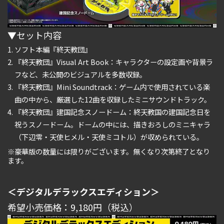
▼セット内容
ソフト本編『終天教団』
『終天教団』Visual Art Book：キャラクターの設定画や背景ラ
フなど、未公開のビジュアルを多数収録。
『終天教団』Mini Soundtrack：ゲーム内で使用されている楽
曲の中から、厳選した12曲を収録したミニサウンドトラック。
『終天教団』建国記念スノードーム：終天教国の建国記念日を
祝うスノードーム。ドームの中には、描きおろしのミニキャラ
（下辺零・天使ヒメル・天使ミコトル）が収められている。
※豪華版の数量には限りがございます。無くなり次第終了となり
ます。
＜デジタルデラックスエディション＞
希望小売価格：9,180円（税込）