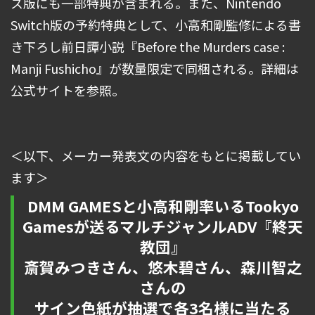
ス版にも一部特典が含まれる。また、Nintendo
Switch版の予約特典として、小高和剛監修による書
き下ろし前日譚小説『Before the Murders case :
Manji Fushicho』が数量限定で同梱される。詳細は
公式サイトを参照。
＜以下、メーカー発表文の内容をもとに掲載してい
ます＞
DMM GAMESと小高和剛率いるTookyo
Gamesが送るマルチジャンルADV『終天
教団』
斎賀みつきさん、悠木碧さん、森川智之
さんの
サイン色紙が抽選で各3名様に当たる