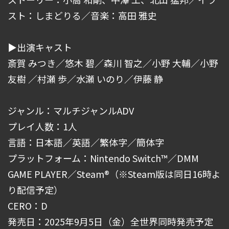
スト：しまどりる／音楽：高田 雅史
▶︎出演キャスト
斎賀 みつき／悠木 碧／森川 智之／小野 大輔／小野
友樹 ／村瀬 歩／水瀬 いのり／伊藤 静
ジャンル：マルチジャンルADV
プレイ人数：1人
言語：日本語／英語／繁体字／簡体字
プラットフォーム：Nintendo Switch™／DMM
GAME PLAYER／Steam®（※Steam版は同日16時よ
り配信予定）
CERO：D
発売日：2025年9月5日（金）全世界同時発売予定