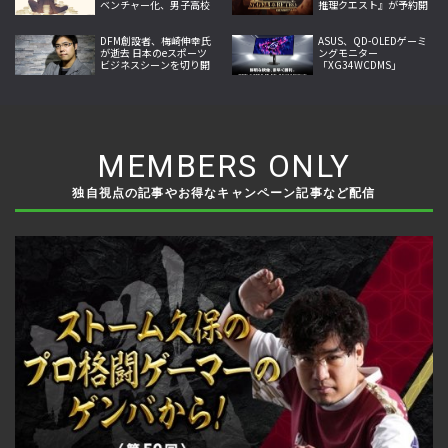
ベンチャー化、男子高校
推理クエスト』が予約開
生コンビが秘密と嘘に挑
始。第一章体験版と店舗
む今冬の注目作
特典も公開
DFM創設者、梅崎伸幸氏
ASUS、QD-OLEDゲーミ
が逝去 日本のeスポーツ
ングモニター
ビジネスシーンを切り開
「XG34WCDMS」
いた開拓者
「XG27AQDMES」7月24
日発売
MEMBERS ONLY
独自視点の記事やお得なキャンペーン記事など配信