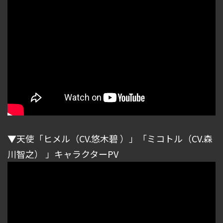
▼天使「ヒメル（CV.悠木碧 ）」「ミコトル（CV.森
川智之） 」キャラクターPV