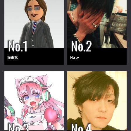
板東篤
Haty