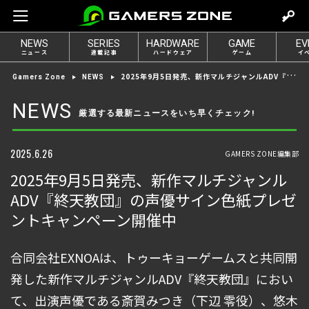
m
o
NEWS
SERIES
HARDWARE
GAME
EV
v
ニュース
連載記事
ハードウェア
ゲーム
イ
e
2025年9月5日発売、新作マルチジャンルADV『終天教団』の声優サイン色紙プレゼントキャンペーン開催中
Gamers Zone
NEWS
t
o
NEWS
厳選する最新ニュースをいち早くチェック!
l
o
g
2025.6.26
GAMERS ZONE編集部
i
2025年9月5日発売、新作マルチジャンル
n
ADV『終天教団』の声優サイン色紙プレゼ
ントキャンペーン開催中
合同会社EXNOAは、トゥーキョーゲームスと共同開
発した新作マルチジャンルADV『終天教団』におい
て、出演声優である斎賀みつき（下辺 零役）、悠木