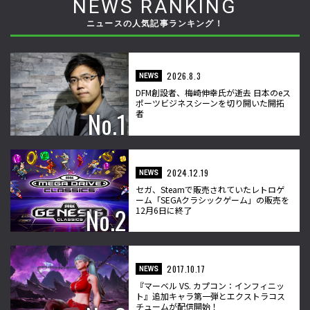
NEWS RANKING
ニュースの人気記事ランキング！
2026.8.3
NEWS
DFM創設者、梅崎伸幸氏が逝去 日本のeス
ポーツビジネスシーンを切り開いた開拓
者
2024.12.19
NEWS
セガ、Steamで販売されていたレトロゲ
ーム「SEGAクラシックゲーム」の販売を
12月6日に終了
2017.10.17
NEWS
『マーベル VS. カプコン：インフィニッ
ト』追加キャラ第一弾とエクストラコス
チュームが配信開始！