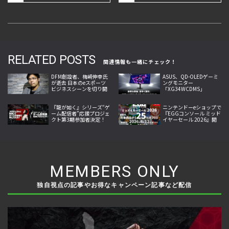
RELATED POSTS
関連情報も一緒にチェック！
DFM創設者、梅崎伸幸氏
ASUS、QD-OLEDゲーミ
が逝去 日本のeスポーツ
ングモニター
ビジネスシーンを切り開
「XG34WCDMS」
いた開拓者
「XG27AQDMES」7月24
日発売
『龍が如く』シリーズ“ゲ
ニンテンドーeショップで
ーム配信者”応援プロジェ
『EGGコンソール ミッド
クト第3期参加者決定！
イヤーセール 2026』開
第4期参加者募集開始、
催！10作品が25％オフ
出演権進呈へ
MEMBERS ONLY
独自視点の記事やお得なキャンペーン記事など配信