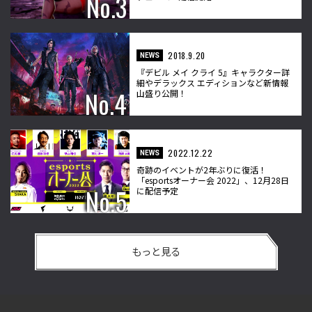
2018.9.20
NEWS
『デビル メイ クライ 5』キャラクター詳
細やデラックス エディションなど新情報
山盛り公開！
2022.12.22
NEWS
奇跡のイベントが2年ぶりに復活！
「esportsオーナー会 2022」、12月28日
に配信予定
もっと見る