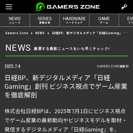
m
o
NEWS
SERIES
HARDWARE
GAME
EV
v
ニュース
連載記事
ハードウェア
ゲーム
イ
e
日経BP、新デジタルメディア「日経Gaming」創刊 ビジネス視点でゲーム産業を徹底解剖
Gamers Zone
NEWS
t
o
NEWS
厳選する最新ニュースをいち早くチェック!
l
o
g
2025.7.4
GAMERS ZONE編集部
i
日経BP、新デジタルメディア「日経
n
Gaming」創刊 ビジネス視点でゲーム産業
を徹底解剖
株式会社日経BPは、2025年7月1日にビジネス視点
でゲーム産業の最新動向やビジネスモデルを取材・
発信するデジタルメディア「日経Gaming」を、