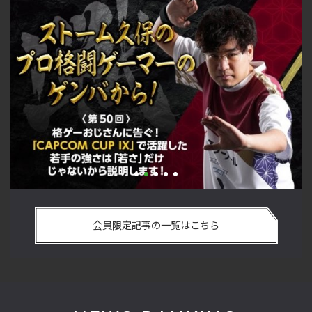
い
格ゲーおじさんに告ぐ！「CAPCOM CUP IX」で活躍した若手
「
の
の強さは 「若さ」だけじゃないから説明します！【ストーム
悟
会員限定記事の一覧はこちら
久保のプロ格闘ゲーマーのゲンバから！ 第50回】
格