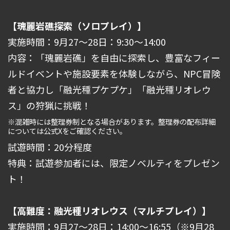
【瑰麗岩礁探索（ソロプレイ）】
実施時間：9月27～28日：9:30～14:00
内容：「瑰麗岩礁」を自由に探索し、豊富なフィー
ルドイベントや施設要素を体験しながら、NPC冒険
者と協力し「融光種プケプケ」「融光種リオレウ
ス」の狩猟に挑戦！
※混雑時には整理券制となる場合があります。整理券の配布詳細
については公式Xをご確認ください。
試遊時間：20分程度
特典：試遊参加者には、限定ノベルティをプレゼン
ト！
【高難度：融光種リオレウス（マルチプレイ）】
実施時間：9月27～28日：14:00～16:55（※9月28