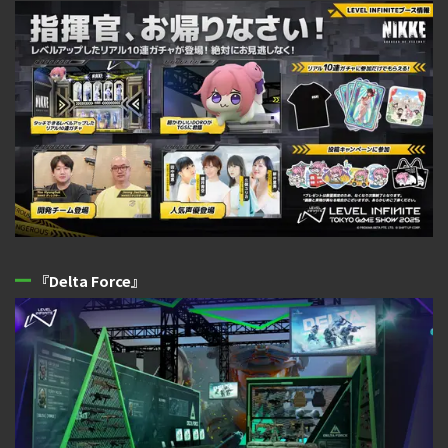
『Delta Force』