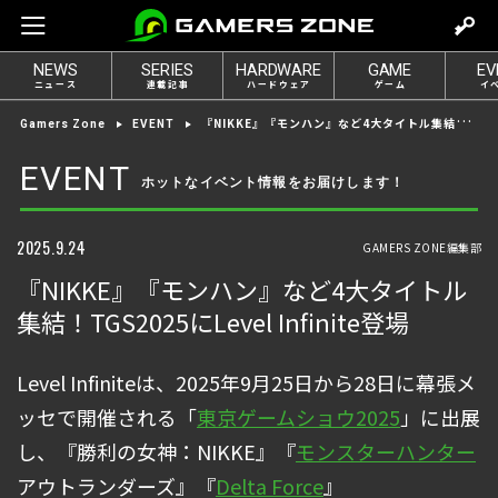
m
o
NEWS
SERIES
HARDWARE
GAME
EV
v
ニュース
連載記事
ハードウェア
ゲーム
イ
e
『NIKKE』『モンハン』など4大タイトル集結！TGS2025にLevel Infinite登場
Gamers Zone
EVENT
t
o
EVENT
ホットなイベント情報をお届けします！
l
o
g
2025.9.24
GAMERS ZONE編集部
i
『NIKKE』『モンハン』など4大タイトル
n
集結！TGS2025にLevel Infinite登場
Level Infiniteは、2025年9月25日から28日に幕張メ
ッセで開催される「
東京ゲームショウ2025
」に出展
し、『勝利の女神：NIKKE』『
モンスターハンター
アウトランダーズ』『
Delta Force
』