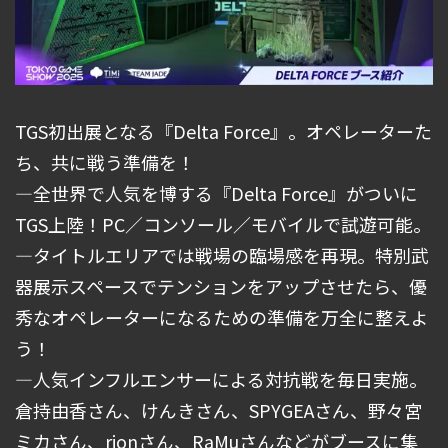
TGS初出展となる『Delta Force』。オペレーターた
ち、共に戦う準備を！
―全世界で人気を博する『Delta Force』がついに
TGS上陸！PC／コンソール／モバイルで試遊可能。
―タイトルエリアでは戦場の臨場感を再現。特別武
器展示スペースでテンションをアップさせたら、優
秀なオペレーターになるための準備を万全に整えよ
う！
―人気インフルエンサーによる対抗戦を毎日実施。
倉持由香さん、けんきさん、SPYGEAさん、野々宮
ミカさん、rionさん、RaMuさんなどがブースに集