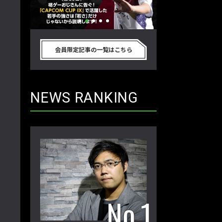
別のゲーム
格ゲーおじさんに告ぐ！「CAPCOM
「ストリートファイタ
真剣に考
CUP IX」で活躍した若手の強さは
グランドファイナ
会員限定記事の一覧はこちら
プロ格闘ゲ
「若さ」だけじゃないから説明しま
ワノ選手の攻略を
回】
す！【ストーム久保のプロ格闘ゲーマ
保のプロ格闘ゲー
ーのゲンバから！ 第50回】
第49回】
NEWS RANKING