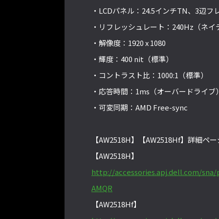
・LCDパネル：24.5インチTN、3辺
・リフレッシュレート：240Hz（ネイ
・解像度：1920 x 1080
・輝度：400 nit（標準）
・コントラスト比：1000:1（標準）
・応答時間：1ms（オーバードライブ
・可変同期：AMD Free-sync
【AW2518H】【AW2518Hf】詳細ペー
【AW2518H】
http://accessories.apj.dell.com/sn
AMQR
【AW2518Hf】