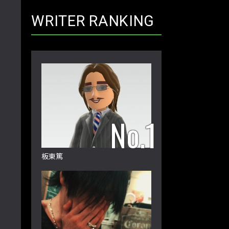
WRITER RANKING
板東篤