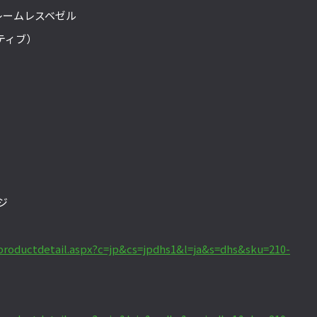
フレームレスベゼル
ティブ）
）
ジ
a/productdetail.aspx?c=jp&cs=jpdhs1&l=ja&s=dhs&sku=210-