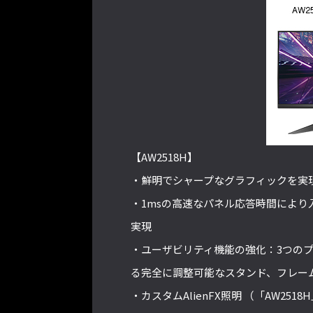
【AW2518H】
・鮮明でシャープなグラフィックを実現
・1msの高速なパネル応答時間によ
実現
・ユーザビリティ機能の強化：3つの
る完全に調整可能なスタンド、フレー
・カスタムAlienFX照明 （「AW251