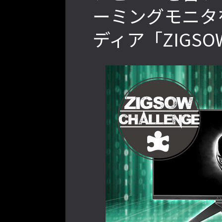
ーミングモニタ
ディア「ZIGS
2022年最後の懺悔！ 「ストリートフ
ァイターリーグ 2022」最終節を終え
て吐露したいこと【ストーム久保のプ
ロ格闘ゲーマーのゲンバから！ 第48
回】
格ゲーおじさんに告ぐ！「CAPCOM
CUP IX」で活躍した若手の強さは
「若さ」だけじゃないから説明しま
す！【ストーム久保のプロ格闘ゲーマ
ーのゲンバから！ 第50回】