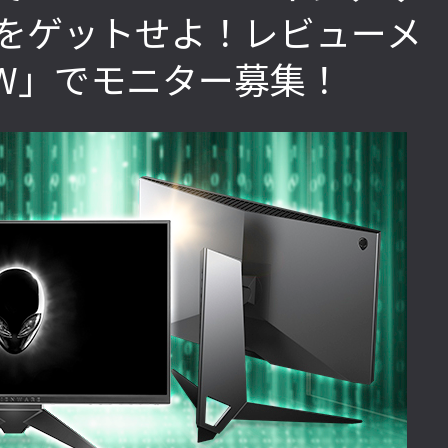
をゲットせよ！レビューメ
OW」でモニター募集！
「ストリートファイターリーグ
『ストV』PS4版とPC版は
2022」前半戦の反省文を見てほし
性！ 大会での向き合い方を
い！ チームリーダー久保の失敗【ス
えてみた【ストーム久保の
トーム久保のプロ格闘ゲーマーのゲン
ーマーのゲンバから！ 第51
バから！ 第47回】