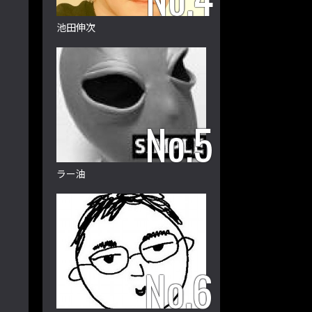
池田伸次
ラー油