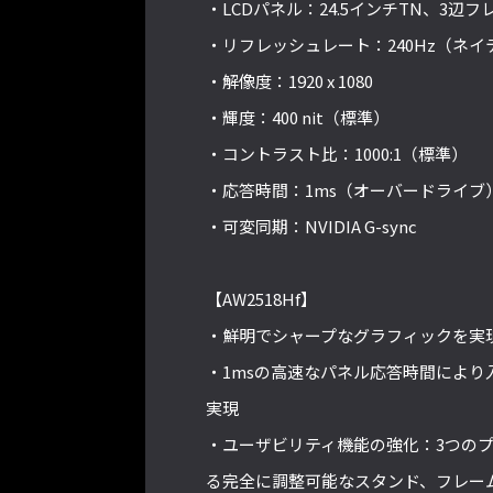
・LCDパネル：24.5インチTN、3辺
・リフレッシュレート：240Hz（ネイ
・解像度：1920 x 1080
・輝度：400 nit（標準）
・コントラスト比：1000:1（標準）
・応答時間：1ms（オーバードライブ
・可変同期：NVIDIA G-sync
【AW2518Hf】
・鮮明でシャープなグラフィックを実現
・1msの高速なパネル応答時間によ
実現
・ユーザビリティ機能の強化：3つの
る完全に調整可能なスタンド、フレー