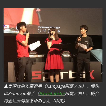
▲実況は象先輩選手（Rampage所属／左）、解説
はZelunyan選手（
Rascal Jester
所属／右）、総合
司会に大河原あゆみさん（中央）