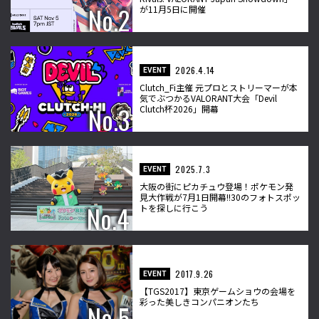
が11月5日に開催
2026.4.14
EVENT
Clutch_Fi主催 元プロとストリーマーが本
気でぶつかるVALORANT大会「Devil
Clutch杯2026」開幕
2025.7.3
EVENT
大阪の街にピカチュウ登場！ポケモン発
見大作戦が7月1日開幕!!30のフォトスポッ
トを探しに行こう
2017.9.26
EVENT
【TGS2017】東京ゲームショウの会場を
彩った美しきコンパニオンたち