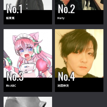
板東篤
Haty
Mr.ABC
池田伸次