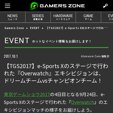
m
o
NEWS
SERIES
HARDWARE
GAME
EV
v
ニュース
連載記事
ハードウェア
ゲーム
イ
e
【TGS2017】e-Sports Xのステージで行われた『Overwatch』エキシビジョンは、ドリームチームvsチャンピオンチーム！
Gamers Zone
EVENT
t
o
EVENT
ホットなイベント情報をお届けします！
l
o
g
2017.10.1
Alienware Zone 編集部
i
【TGS2017】e-Sports Xのステージで行わ
n
れた『Overwatch』エキシビジョンは、
ドリームチームvsチャンピオンチーム！
東京ゲームショウ2017
の4日目となる9月24日、e-
Sports Xのステージで行われた『
Overwatch
』のエ
キシビジョンマッチの様子をお届けしよう。