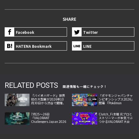
SHARE
Facebook
Twitter
HATENA Bookmark
LINE
RELATED POSTS
関連情報も一緒にチェック！
『バイオハザード』世界
「ポケモンジャパンチャ
初の大型展が2026年10
ンピオンシップス2026」
月30日から渋谷で開催、
閉幕 『Pokémon
映像と造形で惨劇を追体
Champions』初採用で約
験
2.1万人来場
7月25〜26日
Clutch_Fi主催 元プロと
「VALORANT
ストリーマーが本気でぶ
Challengers Japan 2026
つかるVALORANT大会
Season Finals」開催！チ
「Devil Clutch杯2026」
ケット抽選開始
開幕