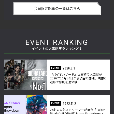
の
の強さは 「若さ」だけじゃないから説明します！【ストーム
悟
会員限定記事の一覧はこちら
久保のプロ格闘ゲーマーのゲンバから！ 第50回】
格
EVENT RANKING
イベントの人気記事ランキング！
2026.8.3
EVENT
『バイオハザード』世界初の大型展が
2026年10月30日から渋谷で開催、映像と
造形で惨劇を追体験
2022.11.2
EVENT
24名の人気ストリーマーが争う「Twitch
Rivals: VALORANT Japan Showdown」