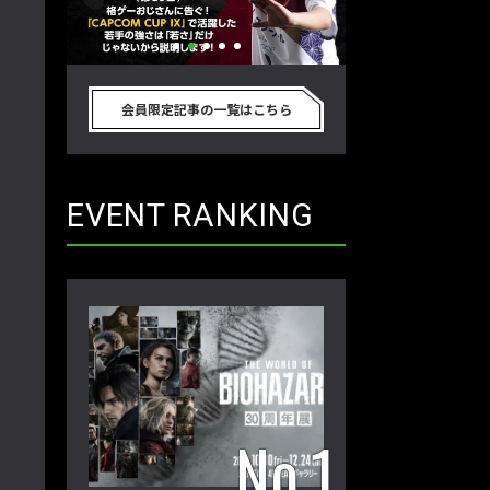
別のゲーム
格ゲーおじさんに告ぐ！「CAPCOM
「ストリートファイタ
真剣に考
CUP IX」で活躍した若手の強さは
グランドファイナ
会員限定記事の一覧はこちら
プロ格闘ゲ
「若さ」だけじゃないから説明しま
ワノ選手の攻略を
回】
す！【ストーム久保のプロ格闘ゲーマ
保のプロ格闘ゲー
ーのゲンバから！ 第50回】
第49回】
EVENT RANKING