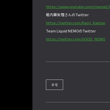
https://www.youtube.com/channel
堀内華央理さんのTwitter
https://twitter.com/Kaori_Kaotan
Team Liquid NEMOのTwitter
https://twitter.com/GOOD_NEMO
ネモ