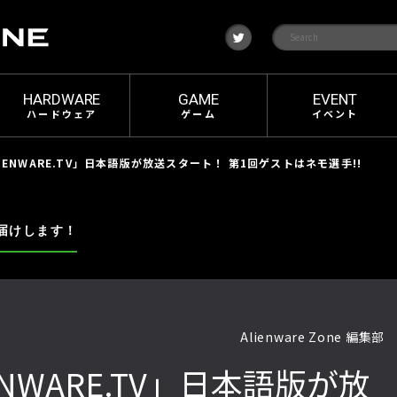
t
w
i
t
t
e
HARDWARE
GAME
EVENT
r
ハードウェア
ゲーム
イベント
IENWARE.TV」日本語版が放送スタート！ 第1回ゲストはネモ選手!!
届けします！
Alienware Zone 編集部
NWARE.TV」日本語版が放