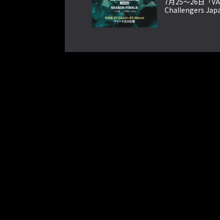
7月25〜26日「VA
Challengers Jap
Season Final
ット抽選開始