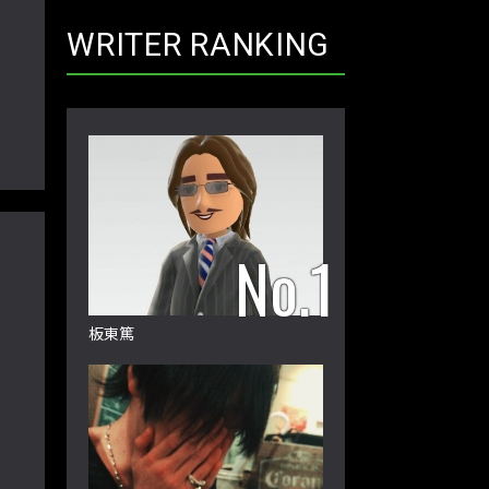
WRITER RANKING
板東篤