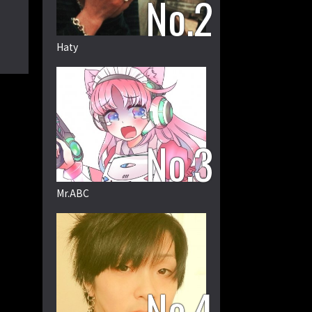
Haty
Mr.ABC