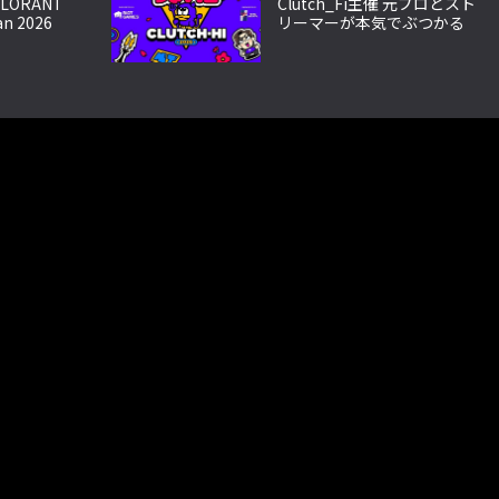
LORANT
Clutch_Fi主催 元プロとスト
an 2026
リーマーが本気でぶつかる
s」開催！チケ
VALORANT大会「Devil
Clutch杯2026」開幕