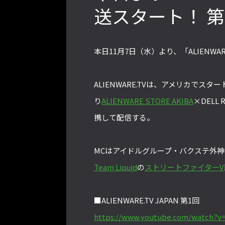
送スタート！ 第
2022年最後の懺悔！ 「ストリートフ
ァイターリーグ 2022」最終節を終え
本日11月7日（水）より、「ALIENWARE.
て吐露したいこと【ストーム久保のプ
ロ格闘ゲーマーのゲンバから！ 第48
ALIENWARE.TVは、アメリカでスタ
回】
り
ALIENWARE STORE AKIBA
×DELL
携して配信する。
格ゲーおじさんに告ぐ！「CAPCOM
CUP IX」で活躍した若手の強さは
MCはアイドルグループ・バクステ外
「若さ」だけじゃないから説明しま
Team Liquid
の
ストリートファイターV
す！【ストーム久保のプロ格闘ゲーマ
ーのゲンバから！ 第50回】
■ALIENWARE.TV JAPAN 第1回
https://www.youtube.com/watch?v