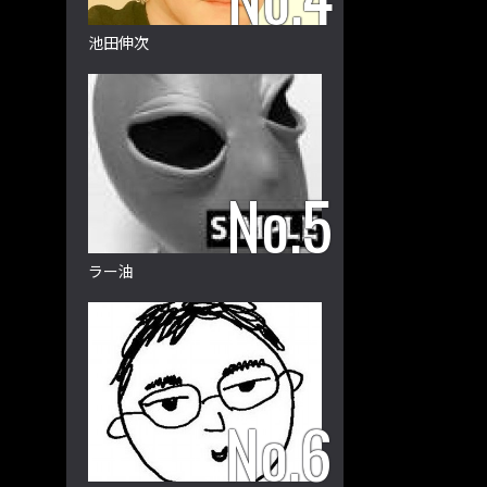
池田伸次
ラー油