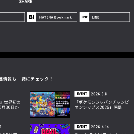
SHARE
r
HATENA Bookmark
LINE
連情報も一緒にチェック！
2026.6.8
EVENT
』世界初の
「ポケモンジャパンチャンピ
0月30日か
オンシップス2026」閉幕
像と造形で
『Pokémon Champions』
初採用で約2.1万人来場
6
2026.4.14
EVENT