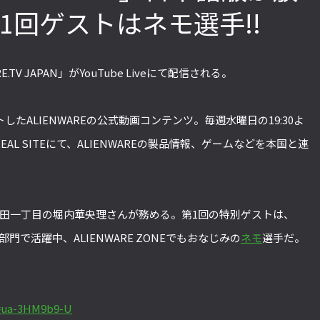
1回ゲストはネモ選手!!
「ストリートファイターリーグ
『ストV』PS4版とPC版は
2022」前半戦の反省文を見てほし
性！ 大会での向き合い方を
TV JAPAN」がYouTube Liveにて配信される。
い！ チームリーダー久保の失敗【ス
えてみた【ストーム久保の
トーム久保のプロ格闘ゲーマーのゲン
ーマーのゲンバから！ 第51
ートしたALIENWAREの公式動画コンテンツ。毎週水曜日の19:30よ
バから！ 第47回】
 REAL SITEにて、ALIENWAREの製品情報、ゲームなどを本国と連
神田一丁目の堀内華央理さんが務める。第1回の特別ゲストは、
部門で活躍中、ALIENWARE ZONEでもおなじみの
ネモ
選手だ。
=ua-3HM9b9-U