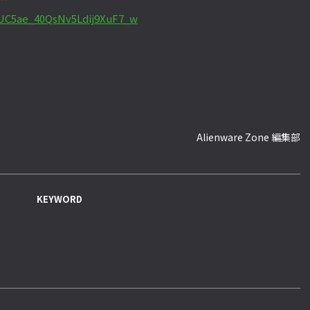
/UC5ae_40QsNv5Ldij9XuF7_w
Alienware Zone 編集部
KEYWORD