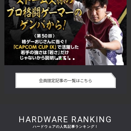
い
格ゲーおじさんに告ぐ！「CAPCOM CUP IX」で活躍した若手
「
の
の強さは 「若さ」だけじゃないから説明します！【ストーム
悟
会員限定記事の一覧はこちら
久保のプロ格闘ゲーマーのゲンバから！ 第50回】
格
HARDWARE RANKING
ハードウェアの人気記事ランキング！