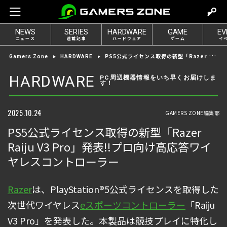
m
o
NEWS
SERIES
HARDWARE
GAME
EV
v
ニュース
連載記事
ハードウェア
ゲーム
イ
e
PS5公式ライセンス取得の新型「Razer Raiju V3 Pro」発表!!プロ向け高応答ワイヤレスコントローラー
Gamers Zone
HARDWARE
t
o
HARDWARE
PC周辺機器情報をいち早くお届けしま
す！
l
o
g
2025.10.24
GAMERS ZONE編集部
i
PS5公式ライセンス取得の新型「Razer
n
Raiju V3 Pro」発表!!プロ向け高応答ワイ
ヤレスコントローラー
Razer
は、PlayStation®5公式ライセンスを取得した
次世代ワイヤレス
eスポーツ
コントローラー
「Raiju
V3 Pro」を発表した。本製品は競技プレイに特化し