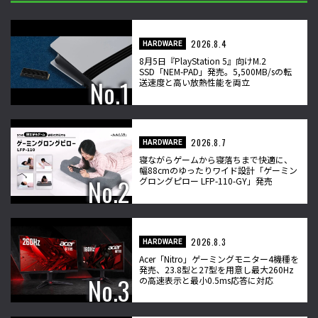
2026.8.4
HARDWARE
8月5日『PlayStation 5』向けM.2
SSD「NEM-PAD」発売。5,500MB/sの転
送速度と高い放熱性能を両立
2026.8.7
HARDWARE
寝ながらゲームから寝落ちまで快適に、
幅88cmのゆったりワイド設計「ゲーミン
グロングピロー LFP-110-GY」発売
2026.8.3
HARDWARE
Acer「Nitro」ゲーミングモニター4機種を
発売、23.8型と27型を用意し最大260Hz
の高速表示と最小0.5ms応答に対応