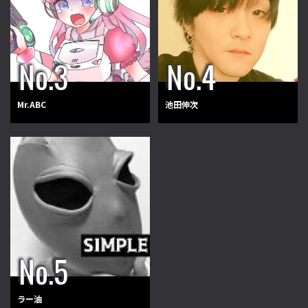
Mr.ABC
池田伸次
ラー油