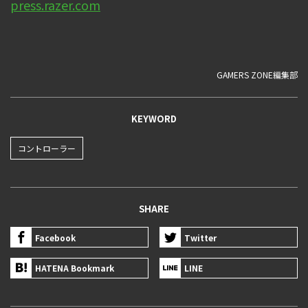
press.razer.com
GAMERS ZONE編集部
KEYWORD
コントローラー
SHARE
Facebook
Twitter
HATENA Bookmark
LINE