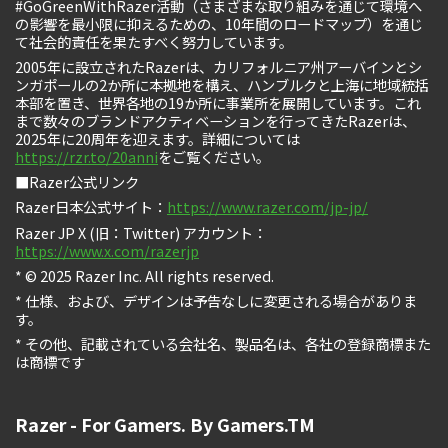
#GoGreenWithRazer活動（さまざまな取り組みを通じて環境へ
の影響を最小限に抑えるための、10年間のロードマップ）を通じ
て社会的責任を果たすべく努力しています。
2005年に設立されたRazerは、カリフォルニア州アーバインとシ
ンガポールの2か所に本拠地を構え、ハンブルクと上海に地域統括
本部を置き、世界各地の19か所に事業所を展開しています。これ
まで数々のブランドアクティベーションを行ってきたRazerは、
2025年に20周年を迎えます。詳細については
https://rzr.to/20anni
をご覧ください。
■Razer公式リンク
Razer日本公式サイト：
https://www.razer.com/jp-jp/
Razer JP X (旧：Twitter) アカウント：
https://www.x.com/razerjp
* © 2025 Razer Inc. All rights reserved.
* 仕様、および、デザインは予告なしに変更される場合がありま
す。
* その他、記載されている会社名、製品名は、各社の登録商標また
は商標です
Razer - For Gamers. By Gamers.TM