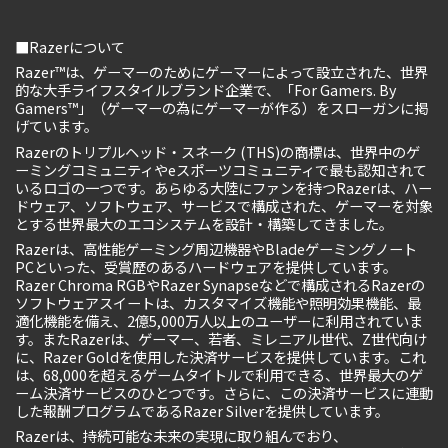
■Razerについて
Razer™は、ゲーマーのためにゲーマーによって設立された、世界
的な大手ライフスタイルブランド企業で、「For Gamers. By
Gamers™」（ゲーマーの為にゲーマーが作る）をスローガンに掲
げています。
Razerのトリプルヘッド・スネーク (THS)の商標は、世界中のゲ
ーミングコミュニティやeスポーツコミュニティで最も認知されて
いるロゴの一つです。あらゆる大陸にファンを持つRazerは、ハー
ドウェア、ソフトウェア、サービスで構成された、ゲーマーを対象
とする世界最大のエコシステムを設計・構築してきました。
Razerは、高性能ゲーミング周辺機器やBladeゲーミングノート
PCといった、受賞歴のあるハードウェアを提供しています。
Razer Chroma RGBやRazer Synapseなどで構成されるRazerの
ソフトウェアスイートは、カスタマイズ機能や照明効果機能、最
適化機能を備え、2億5,000万人以上のユーザーに利用されていま
す。またRazerは、ゲーマー、若者、ミレニアル世代、Z世代向け
に、Razer Goldを使用した決済サービスを提供しています。これ
は、68,000を超えるゲームタイトルで利用できる、世界最大のゲ
ーム決済サービスのひとつです。さらに、この決済サービスに連動
した報酬プログラムであるRazer Silverを提供しています。
Razerは、持続可能な未来の実現に取り組んでおり、