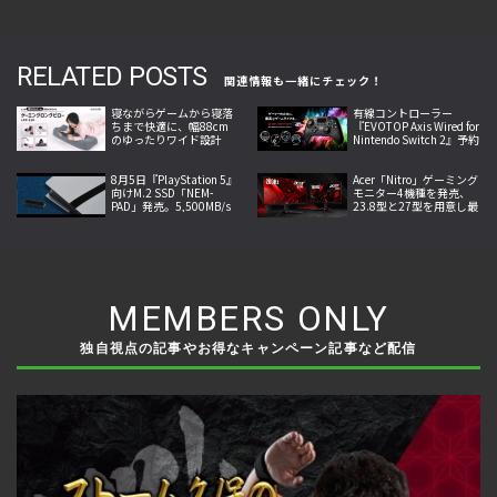
RELATED POSTS
関連情報も一緒にチェック！
寝ながらゲームから寝落
有線コントローラー
ちまで快適に、幅88cm
『EVOTOP Axis Wired for
のゆったりワイド設計
Nintendo Switch 2』予約
「ゲーミングロングピロ
受付中、背面4ボタンや
ー LFP-110-GY」発売
連射機能を搭載
8月5日『PlayStation 5』
Acer「Nitro」ゲーミング
向けM.2 SSD「NEM-
モニター4機種を発売、
PAD」発売。5,500MB/s
23.8型と27型を用意し最
の転送速度と高い放熱性
大260Hzの高速表示と最
能を両立
小0.5ms応答に対応
MEMBERS ONLY
独自視点の記事やお得なキャンペーン記事など配信