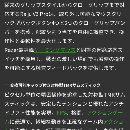
従来のグリップスタイルからクローグリップまで対
応するRaiju V3 Proは、取り外し可能なマウスクリ
ック型バックボタン4つと2つのクローグリップバン
パーを搭載。配置や割り当てを自由に調整でき、操
作性と柔軟性を最大化します。
Razer最高峰
ゲーミングマウス
と同等の超高応答ス
イッチを採用し、戦況の激しい場面でも瞬時の操作
を可能にする触覚フィードバックを提供します。
交換可能キャップ付き対称型TMRサムスティック
ピクセル単位の精密操作を追求した対称型TMRサム
スティックは、安定したテンションと優れたアンチ
ドリフト性能を実現。
FPS
、格闘、
アクションゲー
ム
に最適で、微細な動きを正確なゲーム内
アクショ