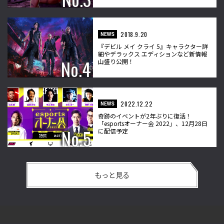
2018.9.20
NEWS
『デビル メイ クライ 5』キャラクター詳
細やデラックス エディションなど新情報
山盛り公開！
2022.12.22
NEWS
奇跡のイベントが2年ぶりに復活！
「esportsオーナー会 2022」、12月28日
に配信予定
もっと見る