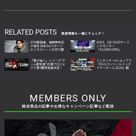
RELATED POSTS
関連情報も一緒にチェック！
DFM創設者、梅崎伸幸氏
ASUS、QD-OLEDゲーミ
が逝去 日本のeスポーツ
ングモニター
ビジネスシーンを切り開
「XG34WCDMS」
いた開拓者
「XG27AQDMES」7月24
日発売
『龍が如く』シリーズ“ゲ
ニンテンドーeショップで
ーム配信者”応援プロジェ
『EGGコンソール ミッド
クト第3期参加者決定！
イヤーセール 2026』開
第4期参加者募集開始、
催！10作品が25％オフ
出演権進呈へ
MEMBERS ONLY
独自視点の記事やお得なキャンペーン記事など配信