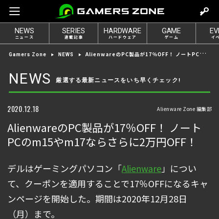
m
o
NEWS
SERIES
HARDWARE
GAME
EV
v
ニュース
連載記事
ハードウェア
ゲーム
イ
e
AlienwareのPC製品が17％OFF！ ノートPCのm15やm17ならさらに2万円OFF！
Gamers Zone
NEWS
t
o
NEWS
厳選する最新ニュースをいち早くチェック!
l
o
g
2020.12.18
Alienware Zone 編集部
i
AlienwareのPC製品が17％OFF！ ノート
n
PCのm15やm17ならさらに2万円OFF！
デルはゲーミングパソコン「
Alienware
」につい
て、クーポンを適用することで17％OFFになるキャ
ンページを開始した。期間は2020年12月28日
（月）まで。