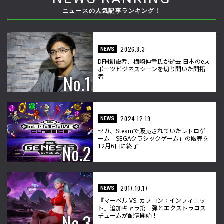
ニュースの人気記事ランキング！
2026.8.3
NEWS
DFM創設者、梅崎伸幸氏が逝去 日本のeス
ポーツビジネスシーンを切り開いた開拓
者
2024.12.19
NEWS
セガ、Steamで販売されていたレトロゲ
ーム「SEGAクラシックゲーム」の販売を
12月6日に終了
2017.10.17
NEWS
『マーベル VS. カプコン：インフィニッ
ト』追加キャラ第一弾とエクストラコス
チュームが配信開始！