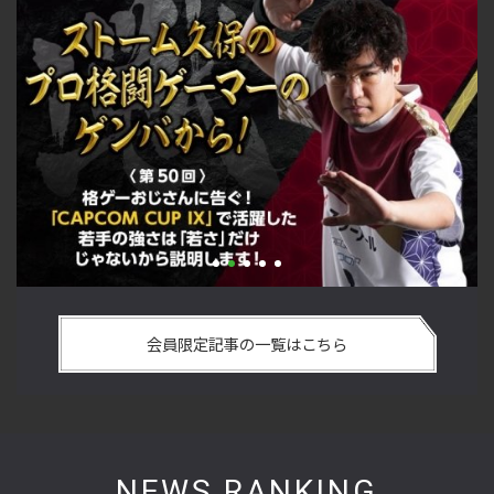
い
格ゲーおじさんに告ぐ！「CAPCOM CUP IX」で活躍した若手
「
の
の強さは 「若さ」だけじゃないから説明します！【ストーム
悟
会員限定記事の一覧はこちら
久保のプロ格闘ゲーマーのゲンバから！ 第50回】
格
NEWS RANKING