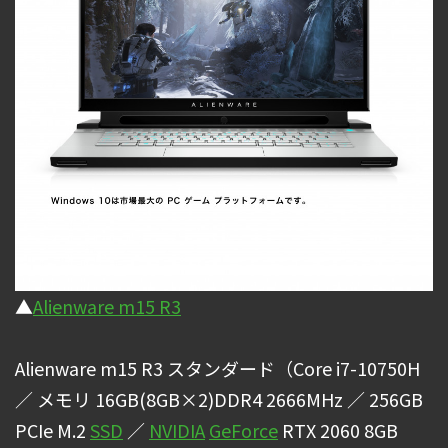
▲
Alienware m15 R3
Alienware m15 R3 スタンダード（Core i7-10750H
／ メモリ 16GB(8GB×2)DDR4 2666MHz ／ 256GB
PCIe M.2
SSD
／
NVIDIA
GeForce
RTX 2060 8GB