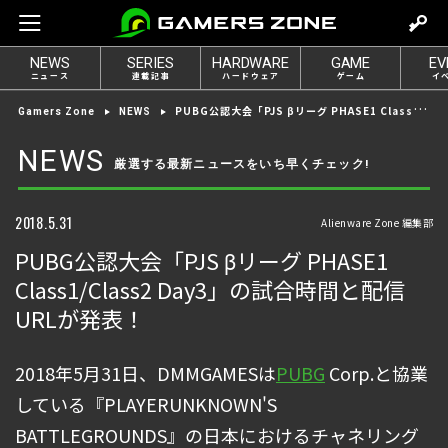
m
o
NEWS
SERIES
HARDWARE
GAME
EV
v
ニュース
連載記事
ハードウェア
ゲーム
イ
e
PUBG公認大会「PJS βリーグ PHASE1 Class1/Class2 Day3」の試合時間と配信URLが発表！
Gamers Zone
NEWS
t
o
NEWS
厳選する最新ニュースをいち早くチェック!
l
o
g
2018.5.31
Alienware Zone 編集部
i
PUBG公認大会「PJS βリーグ PHASE1
n
Class1/Class2 Day3」の試合時間と配信
URLが発表！
2018年5月31日、DMMGAMESは
PUBG
Corp.と協業
している『PLAYERUNKNOWN'S
BATTLEGROUNDS』の日本におけるチャネリング