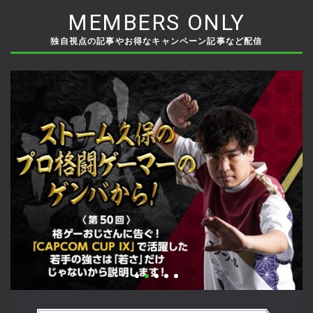
MEMBERS ONLY
独自視点の記事やお得なキャンペーン記事など配信
い
格ゲーおじさんに告ぐ！「CAPCOM CUP IX」で活躍した若手
「