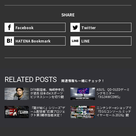
SHARE
Facebook
Twitter
HATENA Bookmark
LINE
RELATED POSTS
関連情報も一緒にチェック！
DFM創設者、梅崎伸幸氏
ASUS、QD-OLEDゲーミ
が逝去 日本のeスポーツ
ングモニター
ビジネスシーンを切り開
「XG34WCDMS」
いた開拓者
「XG27AQDMES」7月24
日発売
『龍が如く』シリーズ“ゲ
ニンテンドーeショップで
ーム配信者”応援プロジェ
『EGGコンソール ミッド
クト第3期参加者決定！
イヤーセール 2026』開
第4期参加者募集開始、
催！10作品が25％オフ
出演権進呈へ