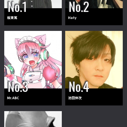
板東篤
Haty
Mr.ABC
池田伸次