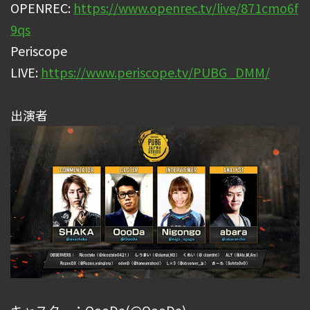
OPENREC:
https://www.openrec.tv/live/871cmo6f
9qs
Periscope
LIVE:
https://www.periscope.tv/PUBG_DMM/
出演者
キャスター：OooDa(@OooDa)