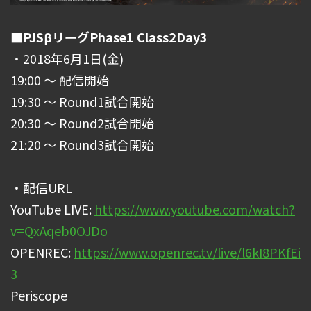
■PJSβリーグPhase1 Class2Day3
・2018年6月1日(金)
19:00 ～ 配信開始
19:30 ～ Round1試合開始
20:30 ～ Round2試合開始
21:20 ～ Round3試合開始
・配信URL
YouTube LIVE:
https://www.youtube.com/watch?
v=QxAqeb0OJDo
OPENREC:
https://www.openrec.tv/live/l6kI8PKfEi
3
Periscope