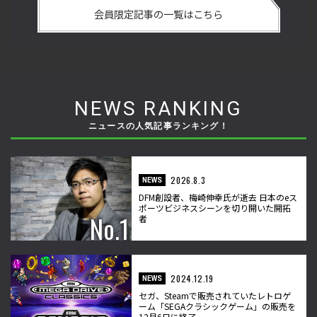
の
の強さは 「若さ」だけじゃないから説明します！【ストーム
悟
会員限定記事の一覧はこちら
久保のプロ格闘ゲーマーのゲンバから！ 第50回】
格
NEWS RANKING
ニュースの人気記事ランキング！
2026.8.3
NEWS
DFM創設者、梅崎伸幸氏が逝去 日本のeス
ポーツビジネスシーンを切り開いた開拓
者
2024.12.19
NEWS
セガ、Steamで販売されていたレトロゲ
ーム「SEGAクラシックゲーム」の販売を
12月6日に終了