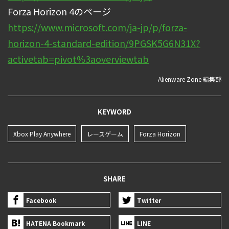
Forza Horizon 4のページ
https://www.microsoft.com/ja-jp/p/forza-
horizon-4-standard-edition/9PGSK5G6N31X?
activetab=pivot%3aoverviewtab
Alienware Zone 編集部
KEYWORD
Xbox Play Anywhere
レースゲーム
Forza Horizon
SHARE
Facebook
Twitter
HATENA Bookmark
LINE