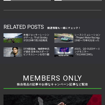
RELATED POSTS
関連情報も一緒にチェック！
本格ジョッキーレーシン
レースシミュレーション
グゲーム『Full Stride』
『Project Motor Racing』
が2026年7月16日発売
1960～70年代を彩った
へ、騎手視点の迫力を伝
名車9台を収録するDLC配
える最新映像公開
信
DFM創設者、梅崎伸幸氏
ASUS、QD-OLEDゲーミ
が逝去 日本のeスポーツ
ングモニター
ビジネスシーンを切り開
「XG34WCDMS」
いた開拓者
「XG27AQDMES」7月24
日発売
MEMBERS ONLY
独自視点の記事やお得なキャンペーン記事など配信