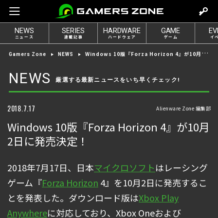
m
o
NEWS
SERIES
HARDWARE
GAME
EV
v
ニュース
連載記事
ハードウェア
ゲーム
イ
e
Windows 10版『Forza Horizon 4』が10月2日に発売決定！
Gamers Zone
NEWS
t
o
NEWS
厳選する最新ニュースをいち早くチェック!
l
o
g
2018.7.17
Alienware Zone 編集部
i
Windows 10版『Forza Horizon 4』が10月
n
2日に発売決定！
2018年7月17日、日本
マイクロソフト
はレーシング
ゲーム『
Forza Horizon
4』を10月2日に発売するこ
とを発表した。ダウンロード版は
Xbox Play
Anywhere
に対応しており、Xbox Oneおよび