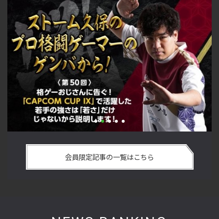
い
格ゲーおじさんに告ぐ！「CAPCOM CUP IX」で活躍した若手
「
の
の強さは 「若さ」だけじゃないから説明します！【ストーム
悟
会員限定記事の一覧はこちら
久保のプロ格闘ゲーマーのゲンバから！ 第50回】
格