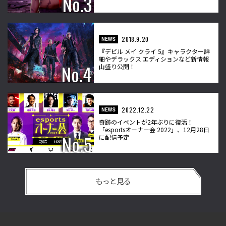
2018.9.20
NEWS
『デビル メイ クライ 5』キャラクター詳
細やデラックス エディションなど新情報
山盛り公開！
2022.12.22
NEWS
奇跡のイベントが2年ぶりに復活！
「esportsオーナー会 2022」、12月28日
に配信予定
もっと見る