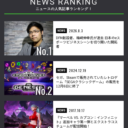
NEWS RANKING
ニュースの人気記事ランキング！
2026.8.3
NEWS
DFM創設者、梅崎伸幸氏が逝去 日本のeス
ポーツビジネスシーンを切り開いた開拓
者
2024.12.19
NEWS
セガ、Steamで販売されていたレトロゲ
ーム「SEGAクラシックゲーム」の販売を
12月6日に終了
2017.10.17
NEWS
『マーベル VS. カプコン：インフィニッ
ト』追加キャラ第一弾とエクストラコス
チュームが配信開始！