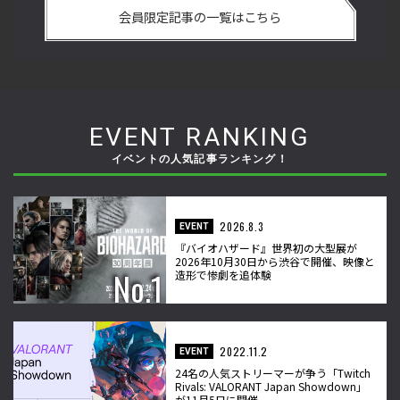
の
の強さは 「若さ」だけじゃないから説明します！【ストーム
悟
会員限定記事の一覧はこちら
久保のプロ格闘ゲーマーのゲンバから！ 第50回】
格
EVENT RANKING
イベントの人気記事ランキング！
2026.8.3
EVENT
『バイオハザード』世界初の大型展が
2026年10月30日から渋谷で開催、映像と
造形で惨劇を追体験
2022.11.2
EVENT
24名の人気ストリーマーが争う「Twitch
Rivals: VALORANT Japan Showdown」
が11月5日に開催