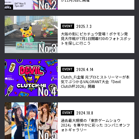
2025.7.3
EVENT
大阪の街にピカチュウ登場！ポケモン発
見大作戦が7月1日開幕!!30のフォトスポッ
トを探しに行こう
2026.4.14
EVENT
Clutch_Fi主催 元プロとストリーマーが本
気でぶつかるVALORANT大会「Devil
Clutch杯2026」開幕
2024.10.8
EVENT
過去最大規模の「東京ゲームショウ
2024」を華やかに彩った コンパニオンフ
ォトギャラリー