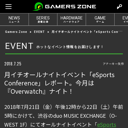
m
o
NEWS
SERIES
HARDWARE
GAME
EV
v
ニュース
連載記事
ハードウェア
ゲーム
イ
e
月イチオールナイトイベント「eSports Conference」レポート。今月は『Overwatch』ナイト！
Gamers Zone
EVENT
t
o
EVENT
ホットなイベント情報をお届けします！
l
o
g
2018.7.25
アナーキー矢作
i
月イチオールナイトイベント「eSports
n
Conference」レポート。今月は
『Overwatch』ナイト！
2018年7月21日（金）午後12時から22日（土）午前
5時にかけて、渋谷のduo MUSIC EXCHANGE（O-
WEST 1F）にてオールナイトイベント「
eSports