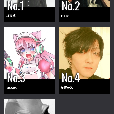
板東篤
Haty
Mr.ABC
池田伸次