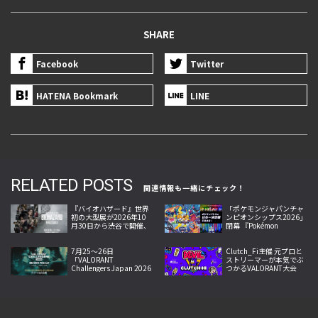
SHARE
Facebook
Twitter
HATENA Bookmark
LINE
RELATED POSTS
関連情報も一緒にチェック！
『バイオハザード』世界
「ポケモンジャパンチャ
初の大型展が2026年10
ンピオンシップス2026」
月30日から渋谷で開催、
閉幕 『Pokémon
映像と造形で惨劇を追体
Champions』初採用で約
験
2.1万人来場
7月25〜26日
Clutch_Fi主催 元プロと
「VALORANT
ストリーマーが本気でぶ
Challengers Japan 2026
つかるVALORANT大会
Season Finals」開催！チ
「Devil Clutch杯2026」
ケット抽選開始
開幕