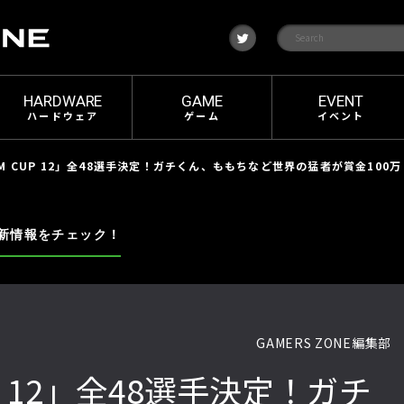
t
w
i
t
t
e
HARDWARE
GAME
EVENT
r
ハードウェア
ゲーム
イベント
OM CUP 12」全48選手決定！ガチくん、ももちなど世界の猛者が賞金100
新情報をチェック！
GAMERS ZONE編集部
UP 12」全48選手決定！ガチ