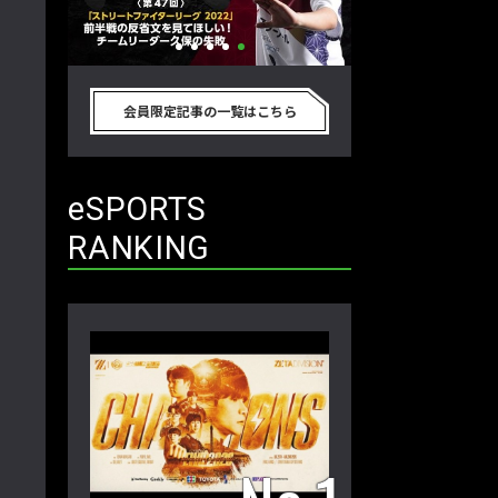
リートフ
「ストリートファイターリーグ
『ストV』PS4版
節を終え
2022」前半戦の反省文を見てほし
性！ 大会での向き
会員限定記事の一覧はこちら
ム久保のプ
い！ チームリーダー久保の失敗【ス
えてみた【ストー
 第48
トーム久保のプロ格闘ゲーマーのゲン
ーマーのゲンバから
バから！ 第47回】
eSPORTS
RANKING