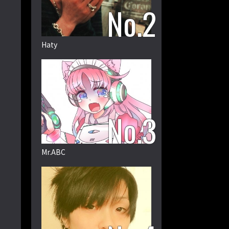
Haty
Mr.ABC