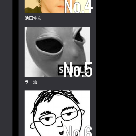
池田伸次
ラー油