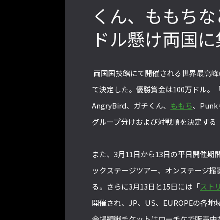
くん、ももちな
ドル懸け両国に
』PS4版とPC版は別のゲーム
格ゲーおじさんに告ぐ！「CAPCOM
会での向き合い方を真剣に考
CUP IX」で活躍した若手の強さは
【ストーム久保のプロ格闘ゲ
「若さ」だけじゃないから説明しま
両国国技館にて開催される世界最高峰
ゲンバから！ 第51回】
す！【ストーム久保のプロ格闘ゲーマ
ーのゲンバから！ 第50回】
て決定した。優勝賞金は100万ドル。
AngryBird、ガチくん、
ももち
、Pu
グループ分けおよび対戦順を決定する「
また、3月11日から13日の平日開催
ックステージツアー、オンステージ撮
る。さらに3月13日と15日には「
スト
開催され、JP、US、EUROPEの各
会場観戦チケットはローチケで販売中