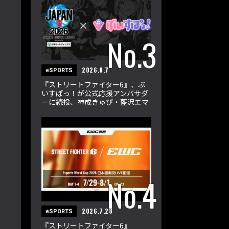
2026.8.7
eSPORTS
『ストリートファイター6』、ぶ
いすぽっ！が公式応援アンバサダ
ーに続投、神成きゅぴ・藍沢エマ
が新たに加入
2026.7.28
eSPORTS
『ストリートファイター6』