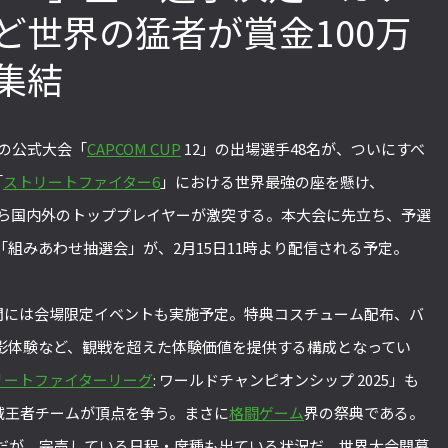
ど世界の猛者が賞金100万
集結
「ストリートファイターリーグ 2022
2022年最後の懺悔！ 「スト
グランドファイナル」覚悟を決めたカ
ァイターリーグ 2022」最終
ワノ選手の攻略を解説！【ストーム久
て吐露したいこと【ストー
の公式大会「
CAPCOM CUP
12」の出場選手48名が、ついにすべ
保のプロ格闘ゲーマーのゲンバから！
ロ格闘ゲーマーのゲンバから！
第49回】
回】
「
ストリートファイター6
」における世界最強の座を懸け、
nkら国内外のトッププレイヤーが激突する。本大会に先立ち、予選
組みあわせ抽選会」が、2月15日11時より配信される予定。
期間には会場限定イベントも実施予定。特典コスチューム配布、バ
影体験など、観戦を超えた体験価値を提供する構成となってい
リートファイターリーグ
: ワールドチャンピオンシップ 2025」も
地域王者チームが頂点を争う。まさに
格闘ゲーム
界の祭典である。
だが、完売している日程・席種も出ている状況だ。世界大会開幕