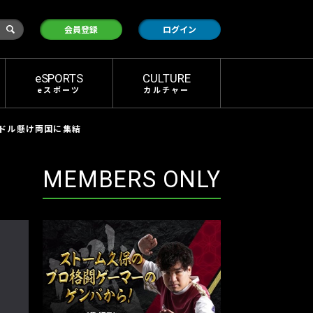
検
会員登録
ログイン
索
eSPORTS
CULTURE
eスポーツ
カルチャー
万ドル懸け両国に集結
MEMBERS ONLY