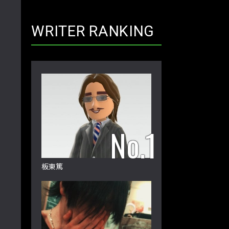
WRITER RANKING
板東篤