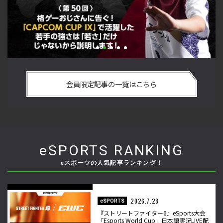
若手
「ストリートファイターリーグ 2022 グランドファイナル」覚
ーム
悟を決めたカワノ選手の攻略を解説！【ストーム久保のプロ
会員限定記事の一覧はこちら
格闘ゲーマーのゲンバから！ 第49回】
eSPORTS RANKING
eスポーツの人気記事ランキング！
2026.7.28
eSPORTS
『ストリートファイター6』eSports大会
「Esports World Cup」日本語実況LIVE配