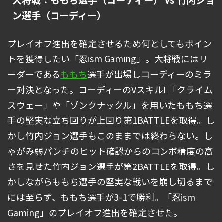
大将戦：ももち選手（コーディー） vs 竹内ジョ
ン選手（コーディー）
プレイオフ進出を確定させるため何としてもポイン
トを獲得したい「忍ism Gaming」。大将戦にはリ
ーダーである
ももち
選手が出場しコーディーのミラ
ー対決となった。コーディーのVスキルII「クライム
スウェー」や「ゾンクナックル」を用いたももち選
手の堅実な立ち回りが上回り第1BATTLEを取得。し
かし竹内ジョン選手もこのままでは終わらない。し
ゃがみ弱パンチのヒット確認からのコンボ精度の高
さを見せた竹内ジョン選手が第2BATTLEを取得。し
かしながらももち選手の堅実な戦いを崩し切るまで
には至らず、ももち選手が3-1で勝利。「忍ism
Gaming」のプレイオフ進出を確定させた。