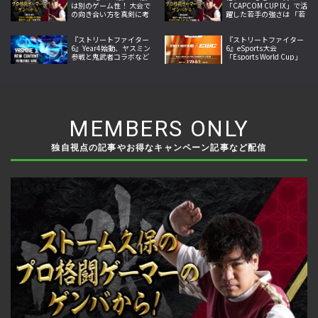
は別のゲーム性！ 大会で
「CAPCOM CUP IX」で活
の向き合い方を真剣に考
躍した若手の強さは 「若
えてみた【ストーム久保
さ」だけじゃないから説
のプロ格闘ゲーマーのゲ
明します！【ストーム久
ンバから！ 第51回】
『ストリートファイター
保のプロ格闘ゲーマーの
『ストリートファイター
6』Year4始動、ヤスミン
ゲンバから！ 第50回】
6』eSports大会
参戦と鬼武者コラボなど
「Esports World Cup」
夏の大型更新を本格展開
日本語実況LIVE配信決
定、世界の強豪32選手が
激突
MEMBERS ONLY
独自視点の記事やお得なキャンペーン記事など配信