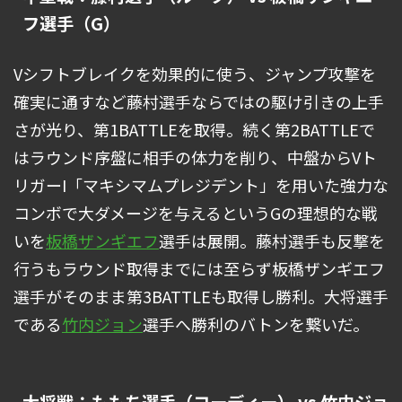
フ選手（G）
Vシフトブレイクを効果的に使う、ジャンプ攻撃を
確実に通すなど藤村選手ならではの駆け引きの上手
さが光り、第1BATTLEを取得。続く第2BATTLEで
はラウンド序盤に相手の体力を削り、中盤からVト
リガーI「マキシマムプレジデント」を用いた強力な
コンボで大ダメージを与えるというGの理想的な戦
いを
板橋ザンギエフ
選手は展開。藤村選手も反撃を
行うもラウンド取得までには至らず板橋ザンギエフ
選手がそのまま第3BATTLEも取得し勝利。大将選手
である
竹内ジョン
選手へ勝利のバトンを繋いだ。