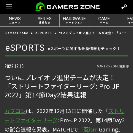
m
o
NEWS
SERIES
HARDWARE
GAME
EV
v
ニュース
連載記事
ハードウェア
ゲーム
イ
e
ついにプレイオフ進出チームが決定！ 「ストリートファイターリーグ: Pro-JP 2022」第14節Day2結果速報
Gamers Zone
eSPORTS
t
o
eSPORTS
eスポーツに関する最新情報をチェック！
l
o
g
2022.12.15
GAMERS ZONE編集部
i
ついにプレイオフ進出チームが決定！
n
「ストリートファイターリーグ: Pro-JP
2022」第14節Day2結果速報
カプコン
は、2022年12月13日に開催した「
ストリ
ートファイターリーグ
: Pro-JP 2022」第14節Day2
の試合速報を発表。MATCH1で「
忍ism
Gaming」