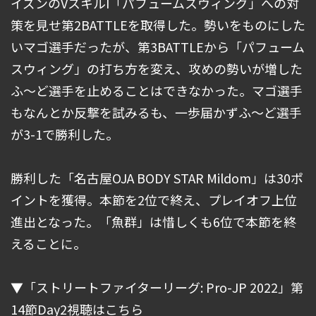
イズンのVスキルI「パフュームスウィング」への対
策を見せ第2BATTLEを取得した。勢いをものにした
いマゴ選手だったが、第3BATTLEから「パフューム
スウィング」の打ち方を変え、攻めの勢いが増した
ふ～ど選手を止めることはできなかった。マゴ選手
もなんとか反撃を試みるも、一歩届かずふ～ど選手
が3-1で勝利した。
勝利した「名古屋OJA BODY STAR Mildom」は30ポ
イントを獲得。本節を2位で終え、プレイオフ上位
進出となった。「魚群」は惜しくも6位で本節を終
えることに。
▼「ストリートファイターリーグ: Pro-JP 2022」第
14節Day2視聴はこちら