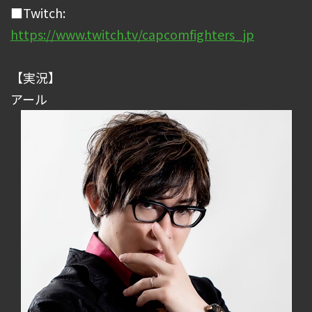
■Twitch:
https://www.twitch.tv/capcomfighters_jp
【実況】
アール