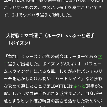
こうとするものの、ウメハラ選手を崩すことができ
ず、2-1でウメハラ選手が勝利した。
大将戦：マゴ選手（ルーク） vs ふ～ど選手
（ポイズン）
「魚群」今シーズン最後の試合はリーダーである
マ
ゴ
選手が出場した。ポイズンのVスキルI「パフュー
ムスウィング」による攻撃、しゃがみ強パンチのリ
ーチを活かしたけん制や「ハートレイド」など多彩
な攻めを通したことで第1BATTLEは
ふ～ど
選手が先
取。しかしマゴ選手も流れを渡すまいと、自身が得
意とするヒット確認精度の高さを活かした攻めやポ