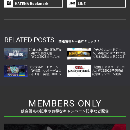
HATENA Bookmark
LINE
RELATED POSTS
関連情報も一緒にチェック！
14歳以上、海外渡航可な
「デジタルカードゲー
ら誰でも参加可能！
ム」の魅力とは？ PCで遊
「WCG 2023オープンク
べる本格派＆人気DCG 5
オリファイア」は『ハー
選
スストーン』『モバイル
レジェンド』『クラロ
デジタルカードゲーム
『遊戯王 マスターデュエ
ワ』で開催！
『遊戯王 マスターデュエ
ル』WCS2026予選開催
ル』1億DL突破、1000ジ
記念キャンペーン開始！
ェム配布や限定カード入
初のオーバーフレームカ
り新パック登場
ードや新パックが登場
MEMBERS ONLY
独自視点の記事やお得なキャンペーン記事など配信