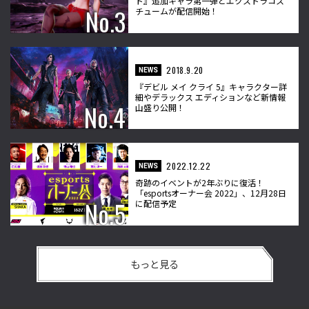
ト』追加キャラ第一弾とエクストラコス
チュームが配信開始！
2018.9.20
NEWS
『デビル メイ クライ 5』キャラクター詳
細やデラックス エディションなど新情報
山盛り公開！
2022.12.22
NEWS
奇跡のイベントが2年ぶりに復活！
「esportsオーナー会 2022」、12月28日
に配信予定
もっと見る