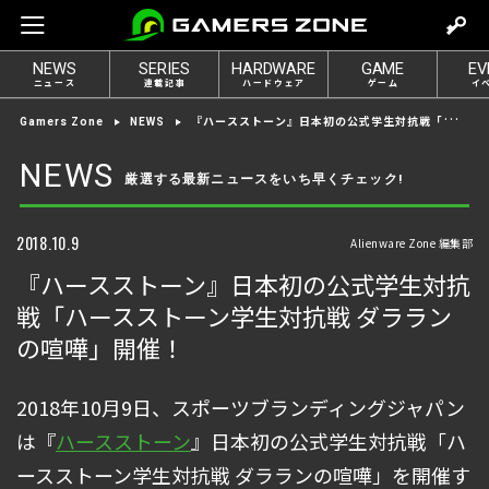
m
o
NEWS
SERIES
HARDWARE
GAME
EV
v
ニュース
連載記事
ハードウェア
ゲーム
イ
e
『ハースストーン』日本初の公式学生対抗戦「ハースストーン学生対抗戦 ダラランの喧嘩」開催！
Gamers Zone
NEWS
t
o
NEWS
厳選する最新ニュースをいち早くチェック!
l
o
g
2018.10.9
Alienware Zone 編集部
i
『ハースストーン』日本初の公式学生対抗
n
戦「ハースストーン学生対抗戦 ダララン
の喧嘩」開催！
2018年10月9日、スポーツブランディングジャパン
は『
ハースストーン
』日本初の公式学生対抗戦「ハ
ースストーン学生対抗戦 ダラランの喧嘩」を開催す