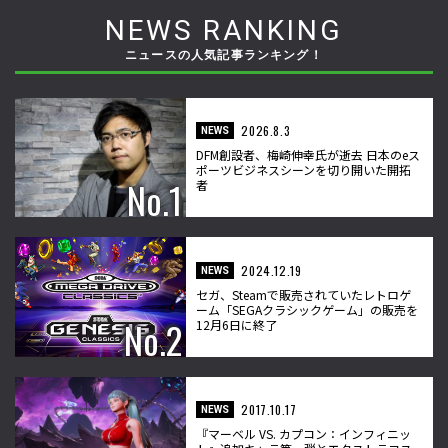
NEWS RANKING
ニュースの人気記事ランキング！
2026.8.3
NEWS
DFM創設者、梅崎伸幸氏が逝去 日本のeス
ポーツビジネスシーンを切り開いた開拓
者
2024.12.19
NEWS
セガ、Steamで販売されていたレトロゲ
ーム「SEGAクラシックゲーム」の販売を
12月6日に終了
2017.10.17
NEWS
『マーベル VS. カプコン：インフィニッ