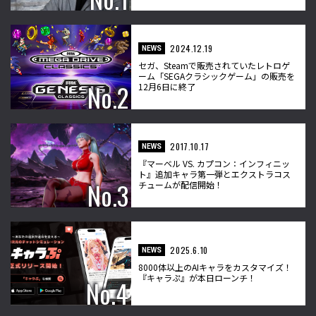
2024.12.19
NEWS
セガ、Steamで販売されていたレトロゲ
ーム「SEGAクラシックゲーム」の販売を
12月6日に終了
2017.10.17
NEWS
『マーベル VS. カプコン：インフィニッ
ト』追加キャラ第一弾とエクストラコス
チュームが配信開始！
2025.6.10
NEWS
8000体以上のAIキャラをカスタマイズ！
『キャラぷ』が本日ローンチ！