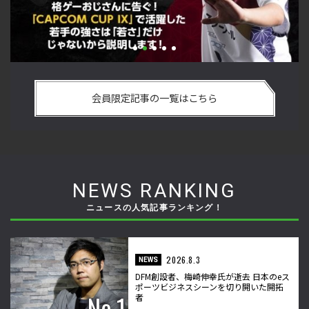
い
格ゲーおじさんに告ぐ！「CAPCOM CUP IX」で活躍した若手
「
の
の強さは 「若さ」だけじゃないから説明します！【ストーム
悟
会員限定記事の一覧はこちら
久保のプロ格闘ゲーマーのゲンバから！ 第50回】
格
NEWS RANKING
ニュースの人気記事ランキング！
2026.8.3
NEWS
DFM創設者、梅崎伸幸氏が逝去 日本のeス
ポーツビジネスシーンを切り開いた開拓
者