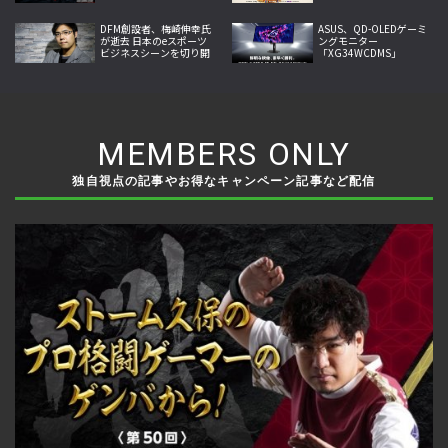
への回帰掲げ2026年内サ
Midseason
ービス開始へ
Championship』で世界
DFM創設者、梅崎伸幸氏
王者に！
ASUS、QD-OLEDゲーミ
が逝去 日本のeスポーツ
ングモニター
ビジネスシーンを切り開
「XG34WCDMS」
いた開拓者
「XG27AQDMES」7月24
日発売
MEMBERS ONLY
独自視点の記事やお得なキャンペーン記事など配信