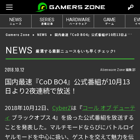
m
o
NEWS
SERIES
HARDWARE
GAME
EV
v
ニュース
連載記事
ハードウェア
ゲーム
イ
e
国内最速『CoD BO4』公式番組が10月13日より2夜連続で放送！
Gamers Zone
NEWS
t
o
NEWS
厳選する最新ニュースをいち早くチェック!
l
o
g
2018.10.12
Alienware Zone 編集部
i
国内最速『CoD BO4』公式番組が10月13
n
日より2夜連続で放送！
2018年10月12日、
CyberZ
は『
コール オブ デューテ
ィ
ブラックオプス 4』を扱った公式番組を放送する
ことを発表した。マルチモードならびにバトルロイ
ヤルモードを中心に扱い、ゲストを交えて魅力を伝