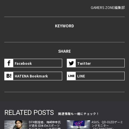
GAMERS ZONE編集部
KEYWORD
SHARE
Facebook
Twitter
HATENA Bookmark
LINE
RELATED POSTS
関連情報も一緒にチェック！
DFM創設者、梅崎伸幸氏
ASUS、QD-OLEDゲーミ
が逝去 日本のeスポーツ
ングモニター
ビジネスシーンを切り開
「XG34WCDMS」