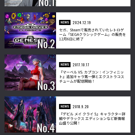
2024.12.19
NEWS
セガ、Steamで販売されていたレトロゲ
ーム「SEGAクラシックゲーム」の販売を
12月6日に終了
2017.10.17
NEWS
『マーベル VS. カプコン：インフィニッ
ト』追加キャラ第一弾とエクストラコス
チュームが配信開始！
2018.9.20
NEWS
『デビル メイ クライ 5』キャラクター詳
細やデラックス エディションなど新情報
山盛り公開！