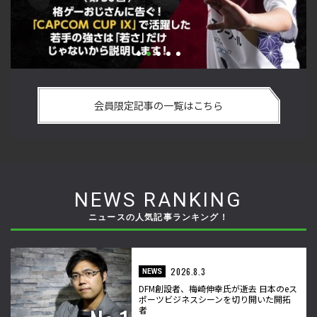
い
格ゲーおじさんに告ぐ！「CAPCOM CUP IX」で活躍した若手
「
の
の強さは 「若さ」だけじゃないから説明します！【ストーム
悟
会員限定記事の一覧はこちら
久保のプロ格闘ゲーマーのゲンバから！ 第50回】
格
NEWS RANKING
ニュースの人気記事ランキング！
2026.8.3
NEWS
DFM創設者、梅崎伸幸氏が逝去 日本のeス
ポーツビジネスシーンを切り開いた開拓
者