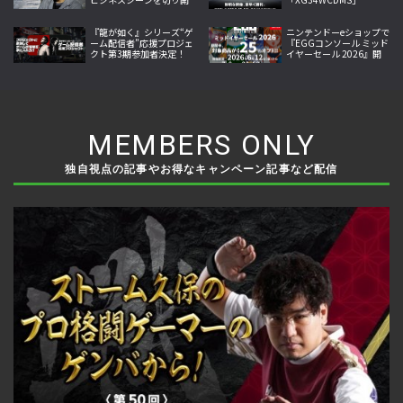
いた開拓者
「XG27AQDMES」7月24
日発売
『龍が如く』シリーズ“ゲ
ニンテンドーeショップで
ーム配信者”応援プロジェ
『EGGコンソール ミッド
クト第3期参加者決定！
イヤーセール 2026』開
第4期参加者募集開始、
催！10作品が25％オフ
出演権進呈へ
MEMBERS ONLY
独自視点の記事やお得なキャンペーン記事など配信