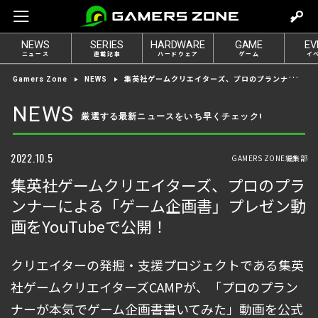
m
o
NEWS
SERIES
HARDWARE
GAME
EV
v
ニュース
連載記事
ハードウェア
ゲーム
イ
e
集英社ゲームクリエイターズ、プロのプランナーによる「ゲーム企画書」プレゼン動画をYouTubeで公開！
Gamers Zone
NEWS
t
o
NEWS
厳選する最新ニュースをいち早くチェック!
l
o
g
2022.10.5
GAMERS ZONE編集部
i
集英社ゲームクリエイターズ、プロのプラ
n
ンナーによる「ゲーム企画書」プレゼン動
画をYouTubeで公開！
クリエイターの発掘・支援プロジェクトである集英
社ゲームクリエイターズCAMPが、「プロのプラン
ナーが本気でゲーム企画書書いてみた」動画を公式