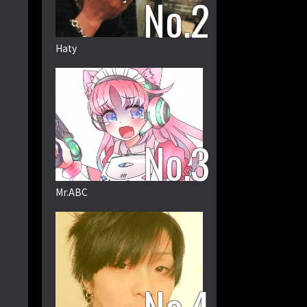
Haty
Mr.ABC