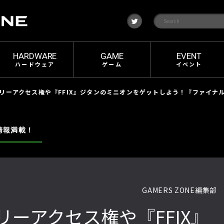
t
w
i
t
t
e
HARDWARE
GAME
EVENT
r
ハードウェア
ゲーム
イベント
ーアクセス権や『FFIX』ジタンのミニオンをゲットしよう！『ファイナルファンタジーXI
情報満載！
GAMERS ZONE編集部
ーアクセス権や『FFIX』