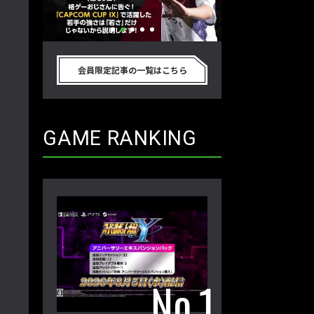
別のゲーム
格ゲーおじさんに告ぐ！「CAPCOM
「ストリートファイタ
真剣に考
CUP IX」で活躍した若手の強さは
グランドファイナ
会員限定記事の一覧はこちら
プロ格闘ゲ
「若さ」だけじゃないから説明しま
ワノ選手の攻略を
回】
す！【ストーム久保のプロ格闘ゲーマ
保のプロ格闘ゲー
ーのゲンバから！ 第50回】
第49回】
GAME RANKING