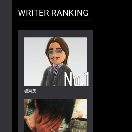
WRITER RANKING
板東篤