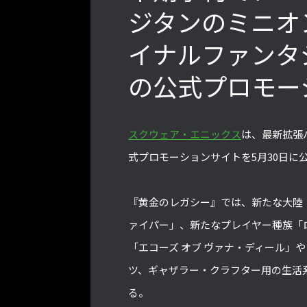
ジタンのミニオ
イナルファンタジ
2022年最後の懺悔！ 「ストリートフ
ァイターリーグ 2022」最終節を終え
の公式プロモー
て吐露したいこと【ストーム久保のプ
ロ格闘ゲーマーのゲンバから！ 第48
回】
スクウェア・エニックス
は、最新拡張
式プロモーションサイトを5月30日に
格ゲーおじさんに告ぐ！「CAPCOM
CUP IX」で活躍した若手の強さは
『黄金のレガシー』では、新たな大陸
「若さ」だけじゃないから説明しま
ァイパー」、新たなプレイヤー種族「
す！【ストーム久保のプロ格闘ゲーマ
「エコーズ オブ ヴァナ・ディール」
ーのゲンバから！ 第50回】
ツ、ギャザラー・クラフター用の生活
る。