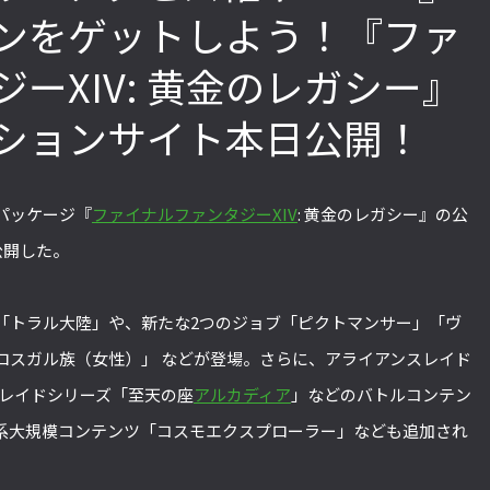
ンをゲットしよう！『ファ
ーXIV: 黄金のレガシー』
「ストリートファイターリーグ
『ストV』PS4版とPC版は
2022」前半戦の反省文を見てほし
性！ 大会での向き合い方を
ションサイト本日公開！
い！ チームリーダー久保の失敗【ス
えてみた【ストーム久保の
トーム久保のプロ格闘ゲーマーのゲン
ーマーのゲンバから！ 第51
バから！ 第47回】
パッケージ『
ファイナルファンタジーXIV
: 黄金のレガシー』の公
公開した。
「トラル大陸」や、新たな2つのジョブ「ピクトマンサー」「ヴ
ロスガル族（女性）」 などが登場。さらに、アライアンスレイド
やレイドシリーズ「至天の座
アルカディア
」などのバトルコンテン
系大規模コンテンツ「コスモエクスプローラー」なども追加され