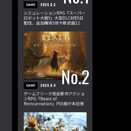
2026.8.3
GAME
シミュレーションRPG『スーパー
ロボット大戦Y』大型DLC8月5日
配信、追加機体5体や新武器12
種、33ミッションを収録
2026.8.4
GAME
ゲームフリーク完全新作アクショ
ンRPG『Beast of
Reincarnation』PS5版が本日発
売。エマとクゥが輪廻の獣に挑む