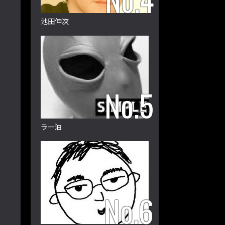
池田伸次
ラー油