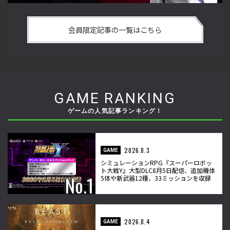
最
「ストリートファイターリーグ 2022」前半戦の反省文を見て
『
ー
ほしい！ チームリーダー久保の失敗【ストーム久保のプロ格
方
会員限定記事の一覧はこちら
闘ゲーマーのゲンバから！ 第47回】
ゲ
GAME RANKING
ゲームの人気記事ランキング！
2026.8.3
GAME
シミュレーションRPG『スーパーロボッ
ト大戦Y』大型DLC8月5日配信、追加機体
5体や新武器12種、33ミッションを収録
2026.8.4
GAME