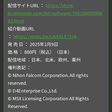
配信サイトURL ：
https://store-
jp.nintendo.com/list/software/700100000906
83.html
紹介動画URL
：
https://youtu.be/sJuE6LE7tnk
発 売 日 ： 2025年1月9日
価 格 ： 880円（税込）（日本）
配信地域 ：日本、北米、欧州、豪州
権利表記 ：
© Nihon Falcom Corporation. All rights
reserved.
© D4Enterprise Co.,Ltd.
© MSX Licensing Corporation All Rights
Reserved.