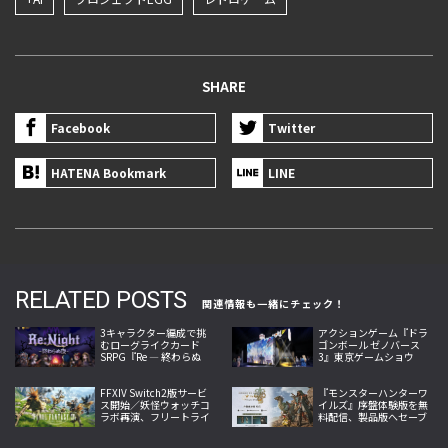
SHARE
Facebook
Twitter
HATENA Bookmark
LINE
RELATED POSTS
関連情報も一緒にチェック！
3キャラクター編成で挑
アクションゲーム『ドラ
むローグライクカード
ゴンボール ゼノバース
SRPG『Re ― 終わらぬ
3』東京ゲームショウ
夜』がSteamで発売、地
2026出展、国内最速試遊
形と属性が戦況を左右
と最新映像を公開
FFXIV Switch2版サービ
『モンスターハンターワ
ス開始／妖怪ウォッチコ
イルズ』序盤体験版を無
ラボ再演、フリートライ
料配信、製品版へセーブ
アルはレベル80まで
データを引き継げ、物語
と狩猟を楽しめる