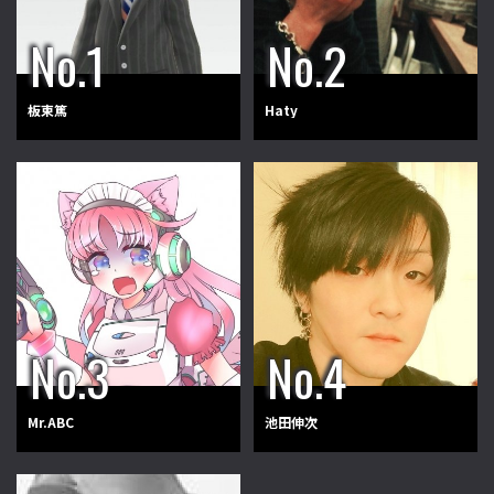
板東篤
Haty
Mr.ABC
池田伸次