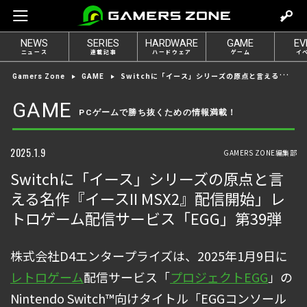
m
o
NEWS
SERIES
HARDWARE
GAME
EV
v
ニュース
連載記事
ハードウェア
ゲーム
イ
e
Switchに「イース」シリーズの原点と言える名作『イースII MSX2』配信開始」レトロゲーム配信サービス「EGG」第39弾
Gamers Zone
GAME
t
o
GAME
PCゲームで勝ち抜くための情報満載！
l
o
g
2025.1.9
GAMERS ZONE編集部
i
Switchに「イース」シリーズの原点と言
n
える名作『イースII MSX2』配信開始」レ
トロゲーム配信サービス「EGG」第39弾
株式会社D4エンタープライズは、2025年1月9日に
レトロゲーム
配信サービス「
プロジェクトEGG
」の
Nintendo Switch™向けタイトル「EGGコンソール