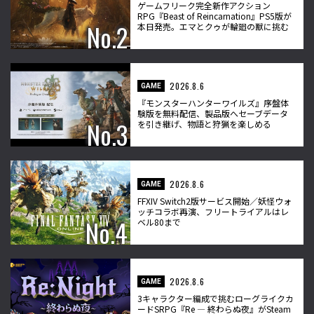
ゲームフリーク完全新作アクション
RPG『Beast of Reincarnation』PS5版が
本日発売。エマとクゥが輪廻の獣に挑む
2026.8.6
GAME
『モンスターハンターワイルズ』序盤体
験版を無料配信、製品版へセーブデータ
を引き継げ、物語と狩猟を楽しめる
2026.8.6
GAME
FFXIV Switch2版サービス開始／妖怪ウォ
ッチコラボ再演、フリートライアルはレ
ベル80まで
2026.8.6
GAME
3キャラクター編成で挑むローグライクカ
ードSRPG『Re ― 終わらぬ夜』がSteam