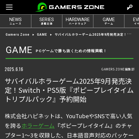
m
o
NEWS
SERIES
HARDWARE
GAME
EV
v
ニュース
連載記事
ハードウェア
ゲーム
イ
e
サバイバルホラーゲーム2025年9月発売決定！Switch・PS5版『ポピープレイタイム トリプルパック』予約開始
Gamers Zone
GAME
t
o
GAME
PCゲームで勝ち抜くための情報満載！
l
o
g
2025.6.16
GAMERS ZONE編集部
i
サバイバルホラーゲーム2025年9月発売決
n
定！Switch・PS5版『ポピープレイタイム
トリプルパック』予約開始
株式会社ハピネットは、YouTubeやSNSで高い人気
を誇る
ホラーゲーム
『ポピープレイタイム』のチャ
プター1～3を収録した、日本語音声対応のパッケー