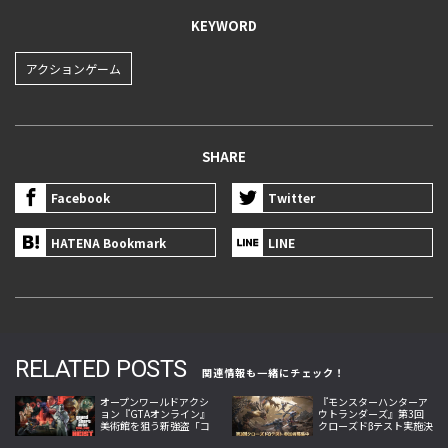
KEYWORD
アクションゲーム
SHARE
Facebook
Twitter
HATENA Bookmark
LINE
RELATED POSTS
関連情報も一緒にチェック！
オープンワールドアクシ
『モンスターハンターア
ョン『GTAオンライン』
ウトランダーズ』第3回
美術館を狙う新強盗「コ
クローズドβテスト実施決
ルツ・センター強盗」が
定！参加者募集開始、最