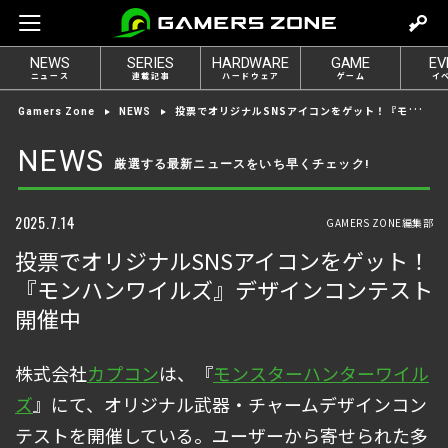
m
o
NEWS
SERIES
HARDWARE
GAME
EV
v
ニュース
連載記事
ハードウェア
ゲーム
イ
e
投票でオリジナルSNSアイコンをゲット！『モンハンワイルズ』デザインコンテスト開催中
Gamers Zone
NEWS
t
o
NEWS
厳選する最新ニュースをいち早くチェック!
l
o
g
2025.7.14
GAMERS ZONE編集部
i
投票でオリジナルSNSアイコンをゲット！
n
『モンハンワイルズ』デザインコンテスト
開催中
株式会社
カプコン
は、『
モンスターハンターワイル
ズ
』にて、オリジナル武器・チャームデザインコン
テストを開催している。ユーザーから寄せられた多