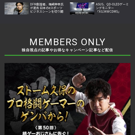
7月14日登場へ
新プレイ映像の新PVも公
DFM創設者、梅崎伸幸氏
開
ASUS、QD-OLEDゲーミ
が逝去 日本のeスポーツ
ングモニター
ビジネスシーンを切り開
「XG34WCDMS」
いた開拓者
「XG27AQDMES」7月24
日発売
MEMBERS ONLY
独自視点の記事やお得なキャンペーン記事など配信