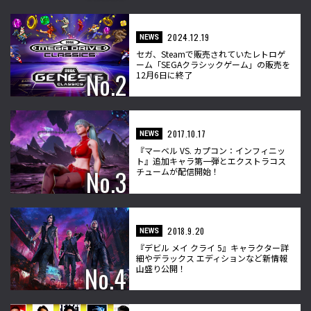
2024.12.19
NEWS
セガ、Steamで販売されていたレトロゲ
ーム「SEGAクラシックゲーム」の販売を
12月6日に終了
2017.10.17
NEWS
『マーベル VS. カプコン：インフィニッ
ト』追加キャラ第一弾とエクストラコス
チュームが配信開始！
2018.9.20
NEWS
『デビル メイ クライ 5』キャラクター詳
細やデラックス エディションなど新情報
山盛り公開！