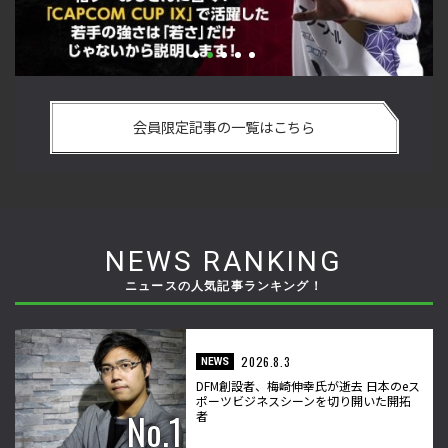
い
格ゲーおじさんに告ぐ！「CAPCOM CUP IX」で活躍した若手
「
の
の強さは 「若さ」だけじゃないから説明します！【ストーム
悟
会員限定記事の一覧はこちら
久保のプロ格闘ゲーマーのゲンバから！ 第50回】
格
NEWS RANKING
ニュースの人気記事ランキング！
2026.8.3
NEWS
DFM創設者、梅崎伸幸氏が逝去 日本のeス
ポーツビジネスシーンを切り開いた開拓
者