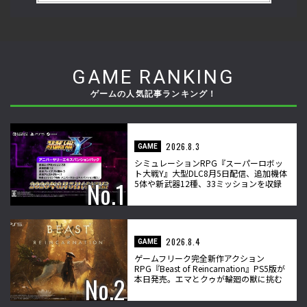
GAME RANKING
ゲームの人気記事ランキング！
2026.8.3
GAME
シミュレーションRPG『スーパーロボッ
ト大戦Y』大型DLC8月5日配信、追加機体
5体や新武器12種、33ミッションを収録
2026.8.4
GAME
ゲームフリーク完全新作アクション
RPG『Beast of Reincarnation』PS5版が
本日発売。エマとクゥが輪廻の獣に挑む