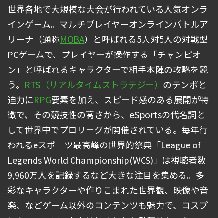
世界各地で大規模な大会が行われている人気オンラ
インゲーム。マルチプレイヤーオンラインバトルア
リーナ（通称
MOBA
）と呼ばれる5人対5人の対戦型
PCゲームで、プレイヤーが操作する「チャンピオ
ン」と呼ばれるキャラクターで相手本陣の攻略を競
う。
RTS（リアルタイムストラテジー）
のテンポと
迫力に
RPG
要素を加え、スピード感のある展開が特
徴で、その競技性の高さから、eSportsの代名詞と
して世界中でプロリーグが開催されている。毎年行
われるeスポーツ最高峰の世界的祭典「League of
Legends World Championship(WCS)」は視聴者数
9,960万人を記録するなど大きな注目を集める。多
彩なキャラクターや作りこまれた世界観、映像や音
楽、などゲーム以外のコンテンツも魅力で、コスプ