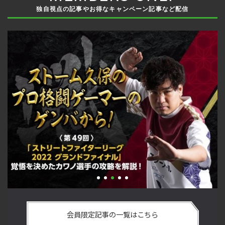
独自視点の記事やお得なキャンペーン記事など配信
手
「ストリートファイターリーグ 2022 グランドファイナル」覚
2
ム
悟を決めたカワノ選手の攻略を解説！【ストーム久保のプロ
終
会員限定記事の一覧はこちら
格闘ゲーマーのゲンバから！ 第49回】
マ