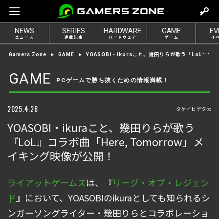
m
o
NEWS
SERIES
HARDWARE
GAME
EV
v
ニュース
連載記事
ハードウェア
ゲーム
イ
e
YOASOBI・ikuraこと、幾田りらが歌う『LoL』コラボ曲「Here, Tomorrow」メイキング映像が公開！
Gamers Zone
GAME
t
o
GAME
PCゲームで勝ち抜くための情報満載！
l
o
g
2025.4.28
タケイヒデタカ
i
YOASOBI・ikuraこと、幾田りらが歌う
n
『LoL』コラボ曲「Here, Tomorrow」メ
イキング映像が公開！
ライアットゲームズ
は、『
リーグ・オブ・レジェン
ド
』において、YOASOBIのikuraとしても知られるシ
ンガーソングライター・幾田りらとコラボレーショ