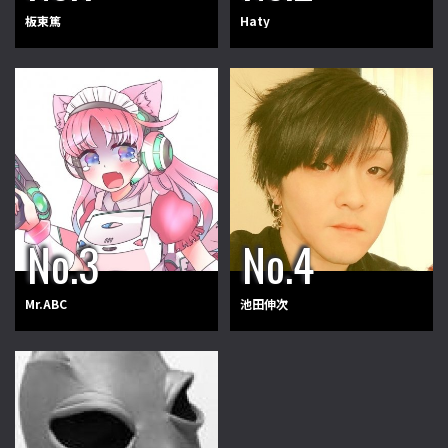
板東篤
Haty
Mr.ABC
池田伸次