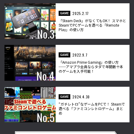
2025.2.17
GAME
「Steam Deck」がなくてもOK！ スマホと
SteamでPCゲームを遊べる「Remote
Play」の使い方
2022.9.7
GAME
「Amazon Prime Gaming」の使い方
──アマプラ会員ならタダで年間数十本
のゲームを入手可能！
2024.4.30
GAME
“ガチレトロ”なゲームをPCで！ Steamで
遊べる「ファミコンレトロゲーム」まと
め