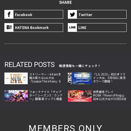
SHARE
Facebook
Twitter
HATENA Bookmark
LINE
RELATED POSTS
関連情報も一緒にチェック！
ストリーマー・k4sen主
「LJL 2025」初のオフラ
催の新たなLoL大会
イン大会、5月6日に東京
『League The k4sen』6
タワーで開催！
月25日より開幕
フォートナイト「チャプ
世界最多プレイ
ター7 シーズン3：ランナ
MOBA『Honor of Kings』
ー」開幕 新マップと精霊
日本公式大会が10月18日
収集システム、新兵器な
開幕。Crazy Raccoon・
どを追加
SCARZら参戦
MEMBERS ONLY