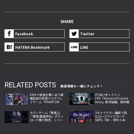
SHARE
Facebook
Twitter
HATENA Bookmark
LINE
RELATED POSTS
関連情報も一緒にチェック！
4対4で秘宝を奪い合う戦
PC向けオンライン
略的非対称型マルチプレ
FPS『Alliance of Valiant
イゲーム『PHANTOM
Arms』新作始動、原体験
TAG: MANIFEST』今夏発
への回帰掲げ2026年内サ
売
ービス開始へ
ホラーゲーム『青鬼2』
3キャラクター編成で挑
『青鬼 臨海学校』ダウン
むローグライクカード
ロード版が発売、シリー
SRPG『Re ― 終わらぬ
ズ完全新作と人気続編を
夜』がSteamで発売、地
1本のソフトに収録
形と属性が戦況を左右