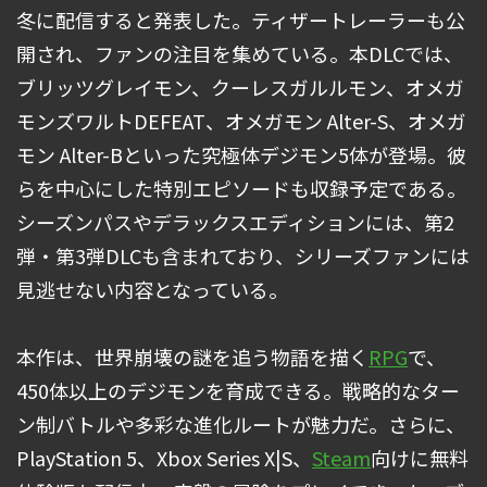
冬に配信すると発表した。ティザートレーラーも公
開され、ファンの注目を集めている。本DLCでは、
ブリッツグレイモン、クーレスガルルモン、オメガ
モンズワルトDEFEAT、オメガモン Alter-S、オメガ
モン Alter-Bといった究極体デジモン5体が登場。彼
らを中心にした特別エピソードも収録予定である。
シーズンパスやデラックスエディションには、第2
弾・第3弾DLCも含まれており、シリーズファンには
見逃せない内容となっている。
本作は、世界崩壊の謎を追う物語を描く
RPG
で、
450体以上のデジモンを育成できる。戦略的なター
ン制バトルや多彩な進化ルートが魅力だ。さらに、
PlayStation 5、Xbox Series X|S、
Steam
向けに無料