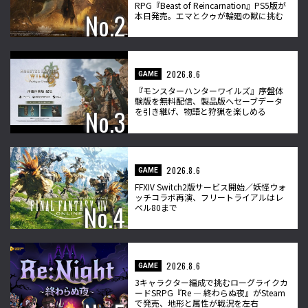
RPG『Beast of Reincarnation』PS5版が
本日発売。エマとクゥが輪廻の獣に挑む
2026.8.6
GAME
『モンスターハンターワイルズ』序盤体
験版を無料配信、製品版へセーブデータ
を引き継げ、物語と狩猟を楽しめる
2026.8.6
GAME
FFXIV Switch2版サービス開始／妖怪ウォ
ッチコラボ再演、フリートライアルはレ
ベル80まで
2026.8.6
GAME
3キャラクター編成で挑むローグライクカ
ードSRPG『Re ― 終わらぬ夜』がSteam
で発売、地形と属性が戦況を左右