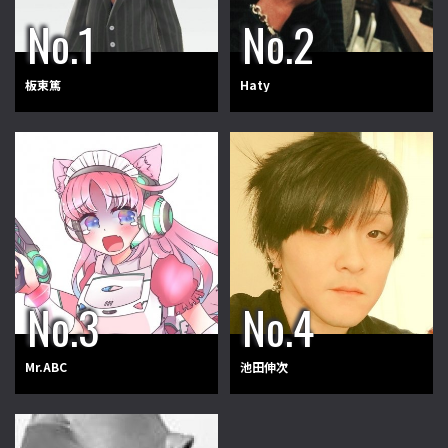
板東篤
Haty
Mr.ABC
池田伸次