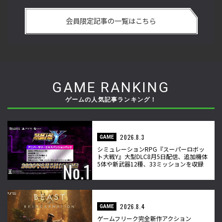
手
「ストリートファイターリーグ 2022 グランドファイナル」覚
2
ム
悟を決めたカワノ選手の攻略を解説！【ストーム久保のプロ
終
会員限定記事の一覧はこちら
格闘ゲーマーのゲンバから！ 第49回】
マ
GAME RANKING
ゲームの人気記事ランキング！
2026.8.3
GAME
シミュレーションRPG『スーパーロボッ
ト大戦Y』大型DLC8月5日配信、追加機体
5体や新武器12種、33ミッションを収録
2026.8.4
GAME
ゲームフリーク完全新作アクション