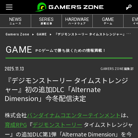
m
o
NEWS
SERIES
HARDWARE
GAME
EV
v
ニュース
連載記事
ハードウェア
ゲーム
イ
e
『デジモンストーリー タイムストレンジャー』初の追加DLC「Alternate Dimension」今冬配信決定
Gamers Zone
GAME
t
o
GAME
PCゲームで勝ち抜くための情報満載！
l
o
g
2025.11.13
GAMERS ZONE編集部
i
『デジモンストーリー タイムストレンジ
n
ャー』初の追加DLC「Alternate
Dimension」今冬配信決定
株式会社
バンダイナムコエンターテインメント
は、
育成RPG
『
デジモンストーリー
タイムストレンジャ
ー』の追加DLC第1弾「Alternate Dimension」を今