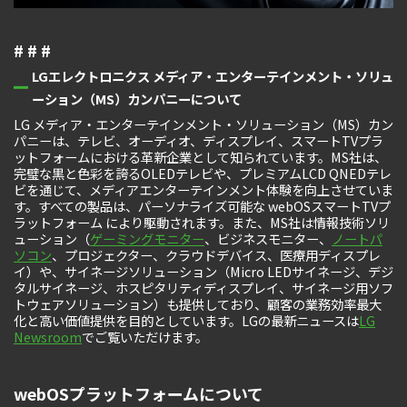
# # #
LGエレクトロニクス メディア・エンターテインメント・ソリュ
ーション（MS）カンパニーについて
LG メディア・エンターテインメント・ソリューション（MS）カン
パニーは、テレビ、オーディオ、ディスプレイ、スマートTVプラ
ットフォームにおける革新企業として知られています。MS社は、
完璧な黒と色彩を誇るOLEDテレビや、プレミアムLCD QNEDテレ
ビを通じて、メディアエンターテインメント体験を向上させていま
す。すべての製品は、パーソナライズ可能な webOSスマートTVプ
ラットフォーム により駆動されます。また、MS社は情報技術ソリ
ューション（
ゲーミングモニター
、ビジネスモニター、
ノートパ
ソコン
、プロジェクター、クラウドデバイス、医療用ディスプレ
イ）や、サイネージソリューション（Micro LEDサイネージ、デジ
タルサイネージ、ホスピタリティディスプレイ、サイネージ用ソフ
トウェアソリューション）も提供しており、顧客の業務効率最大
化と高い価値提供を目的としています。LGの最新ニュースは
LG
Newsroom
でご覧いただけます。
webOSプラットフォームについて