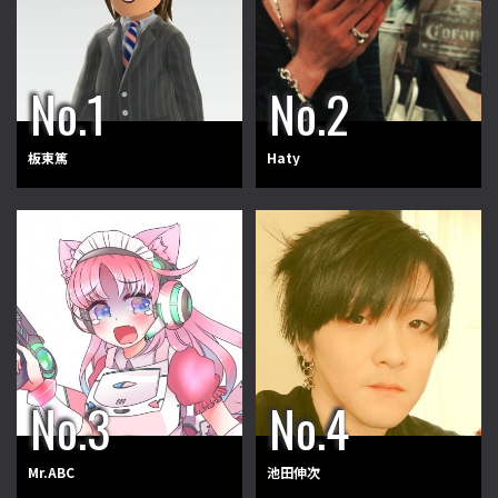
板東篤
Haty
Mr.ABC
池田伸次