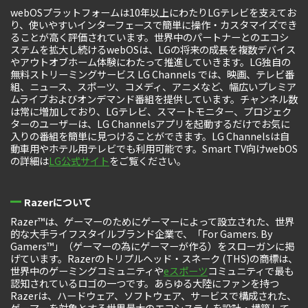
webOSプラットフォームは10年以上にわたりLGテレビを支えてお
り、使いやすいインターフェースで簡単に操作・カスタマイズでき
ることが高く評価されています。世界中のパートナーとのエコシ
ステムを拡大し続けるwebOSは、LGの将来の成長を複数デバイス
やアウトオブホーム体験にわたって推進していきます。LG独自の
無料ストリーミングサービス LG Channels では、映画、テレビ番
組、ニュース、スポーツ、コメディ、アニメなど、幅広いプレミア
ムライブおよびオンデマンド番組を提供しています。チャンネル数
は常に増加しており、LGテレビ、スマートモニター、プロジェク
ターのユーザーは、LG Channelsアプリを起動するだけでお気に
入りの番組を簡単に見つけることができます。LG Channelsは自
動車用やホテル用テレビでも利用可能です。Smart TV向けwebOS
の詳細は
LG公式サイト
をご覧ください。
Razerについて
Razer™は、ゲーマーのためにゲーマーによって設立された、世界
的な大手ライフスタイルブランド企業で、「For Gamers. By
Gamers™」（ゲーマーの為にゲーマーが作る）をスローガンに掲
げています。Razerのトリプルヘッド・スネーク (THS)の商標は、
世界中のゲーミングコミュニティや
eスポーツ
コミュニティで最も
認知されているロゴの一つです。あらゆる大陸にファンを持つ
Razerは、ハードウェア、ソフトウェア、サービスで構成された、
ゲーマーを対象とする世界最大のエコシステムを設計・構築して