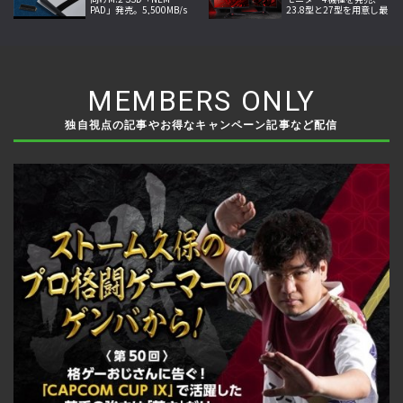
PAD」発売。5,500MB/s
23.8型と27型を用意し最
の転送速度と高い放熱性
大260Hzの高速表示と最
能を両立
小0.5ms応答に対応
MEMBERS ONLY
独自視点の記事やお得なキャンペーン記事など配信