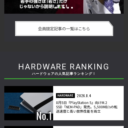
い
格ゲーおじさんに告ぐ！「CAPCOM CUP IX」で活躍した若手
「
の
の強さは 「若さ」だけじゃないから説明します！【ストーム
悟
会員限定記事の一覧はこちら
久保のプロ格闘ゲーマーのゲンバから！ 第50回】
格
HARDWARE RANKING
ハードウェアの人気記事ランキング！
2026.8.4
HARDWARE
8月5日『PlayStation 5』向けM.2
SSD「NEM-PAD」発売。5,500MB/sの転
送速度と高い放熱性能を両立