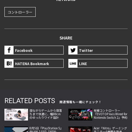
コントローラー
SHARE
Facebook
Twitter
HATENA Bookmark
LINE
RELATED POSTS
関連情報も一緒にチェック！
寝ながらゲームから寝落
有線コントローラー
ちまで快適に、幅88cm
『EVOTOP Axis Wired for
のゆったりワイド設計
Nintendo Switch 2』予約
「ゲーミングロングピロ
受付中、背面4ボタンや
ー LFP-110-GY」発売
連射機能を搭載
8月5日『PlayStation 5』
Acer「Nitro」ゲーミング
向けM.2 SSD「NEM-
モニター4機種を発売、