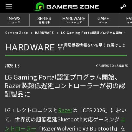
m
o
NEWS
SERIES
HARDWARE
GAME
EV
v
ニュース
連載記事
ハードウェア
ゲーム
イ
e
LG Gaming Portal認証プログラム開始、Razer製超低遅延コントローラーが初の認証製品に
Gamers Zone
HARDWARE
t
o
HARDWARE
PC周辺機器情報をいち早くお届けしま
す！
l
o
g
2026.1.8
GAMERS ZONE編集部
i
LG Gaming Portal認証プログラム開始、
n
Razer製超低遅延コントローラーが初の認
証製品に
LGエレクトロニクスと
Razer
は「CES 2026」におい
て、世界初の超低遅延Bluetooth対応ゲーミング
コ
ントローラー
「Razer Wolverine V3 Bluetooth」を