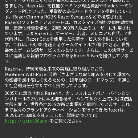
きました。Razerは、高性能ゲーミング周辺機器やBladeゲーミン
グノートPCといった、受賞歴のあるハードウェアを提供していま
す。Razer Chroma RGBやRazer Synapseなどで構成される
Razerのソフトウェアスイートは、カスタマイズ機能や照明効果機
能、最適化機能を備え、2億5,000万人以上のユーザーに利用され
ています。またRazerは、ゲーマー、若者、ミレニアル世代、Z世
代向けに、Razer Goldを使用した決済サービスを提供していま
す。これは、68,000を超えるゲームタイトルで利用できる、世界
最大のゲーム決済サービスのひとつです。さらに、この決済サービ
スに連動した報酬プログラムであるRazer Silverを提供していま
す。
Razerは、持続可能な未来の実現に取り組んでおり、
#GoGreenWithRazer活動（さまざまな取り組みを通じて環境へ
の影響を最小限に抑えるための、10年間のロードマップ）を通じ
て社会的責任を果たすべく努力しています。
2005年に設立されたRazerは、カリフォルニア州アーバインとシ
ンガポールの2か所に本拠地を構え、ハンブルクと上海に地域統括
本部を置き、世界各地の19か所に事業所を展開しています。これ
まで数々のブランドアクティベーションを行ってきたRazerは、
2025年に20周年を迎えました。詳細については
https://rzr.to/20anni
をご覧ください。