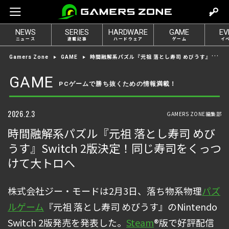
m
o
NEWS
SERIES
HARDWARE
GAME
EV
v
ニュース
連載記事
ハードウェア
ゲーム
イ
e
時間融解系パズル『元祖 落とし寿司 めびうす』Switch 2版決定！同じ寿司をくっつけて大トロへ
Gamers Zone
GAME
t
o
GAME
PCゲームで勝ち抜くための情報満載！
l
o
g
2026.2.3
GAMERS ZONE編集部
i
時間融解系パズル『元祖 落とし寿司 めび
n
うす』Switch 2版決定！同じ寿司をくっつ
けて大トロへ
株式会社ジー・モードは2月3日、落ち物系物理
パズ
ルゲーム
『元祖 落とし寿司 めびうす』のNintendo
Switch 2版発売を発表した。
Steam
®版で好評配信