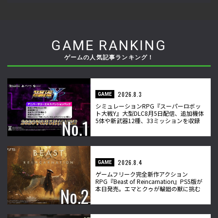
GAME RANKING
ゲームの人気記事ランキング！
2026.8.3
GAME
シミュレーションRPG『スーパーロボッ
ト大戦Y』大型DLC8月5日配信、追加機体
5体や新武器12種、33ミッションを収録
2026.8.4
GAME
ゲームフリーク完全新作アクション
RPG『Beast of Reincarnation』PS5版が
本日発売。エマとクゥが輪廻の獣に挑む