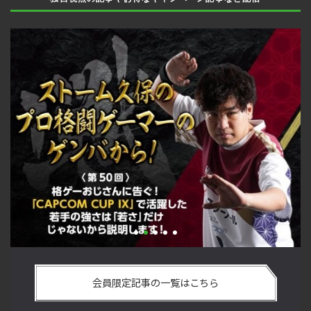
手
「ストリートファイターリーグ 2022 グランドファイナル」覚
2
ム
悟を決めたカワノ選手の攻略を解説！【ストーム久保のプロ
終
会員限定記事の一覧はこちら
格闘ゲーマーのゲンバから！ 第49回】
マ