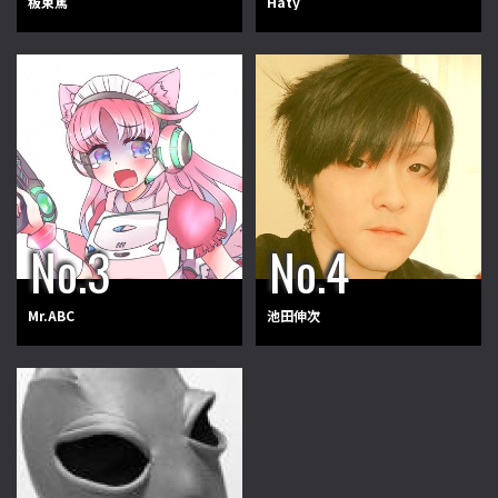
板東篤
Haty
Mr.ABC
池田伸次