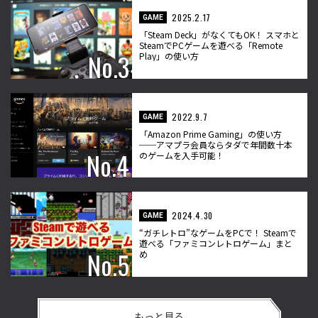
2025.2.17
GAME
「Steam Deck」がなくてもOK！ スマホと
SteamでPCゲームを遊べる「Remote
Play」の使い方
2022.9.7
GAME
「Amazon Prime Gaming」の使い方
──アマプラ会員ならタダで年間数十本
のゲームを入手可能！
2024.4.30
GAME
“ガチレトロ”なゲームをPCで！ Steamで
遊べる「ファミコンレトロゲーム」まと
め
もっと見る