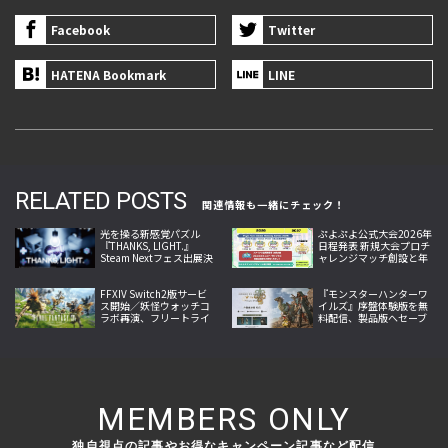
Facebook
Twitter
HATENA Bookmark
LINE
RELATED POSTS
関連情報も一緒にチェック！
光を操る新感覚パズル
ぷよぷよ公式大会2026年
『THANKS, LIGHT.』
日程発表 新規大会プロチ
Steam Nextフェス出展決
ャレンジマッチ創設と年
定、体験版更新と最新ト
間スケジュール公表へ
レーラー公開、9月発売
へ
FFXIV Switch2版サービ
『モンスターハンターワ
ス開始／妖怪ウォッチコ
イルズ』序盤体験版を無
ラボ再演、フリートライ
料配信、製品版へセーブ
アルはレベル80まで
データを引き継げ、物語
と狩猟を楽しめる
MEMBERS ONLY
独自視点の記事やお得なキャンペーン記事など配信