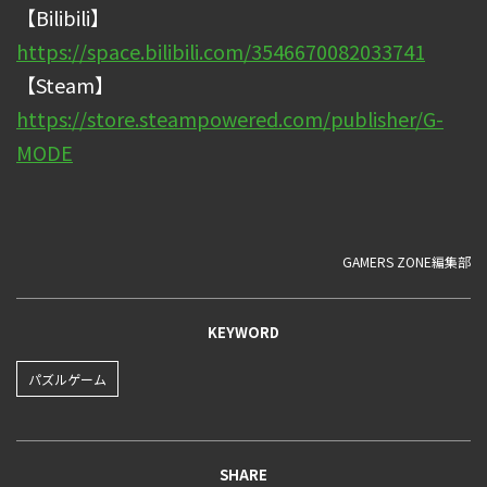
【Bilibili】
https://space.bilibili.com/3546670082033741
【Steam】
https://store.steampowered.com/publisher/G-
MODE
GAMERS ZONE編集部
KEYWORD
パズルゲーム
SHARE