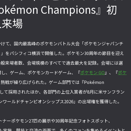
kémon Champions』初
人来場
「ストリートファイターリーグ 2022
2022年最後の懺悔！ 「スト
グランドファイナル」覚悟を決めたカ
ァイターリーグ 2022」最終
ワノ選手の攻略を解説！【ストーム久
て吐露したいこと【ストー
にかけて、国内最高峰のポケモンバトル大会「ポケモンジャパンチ
保のプロ格闘ゲーマーのゲンバから！
ロ格闘ゲーマーのゲンバから！
第49回】
回】
026）」をパシフィコ横浜で開催した。ポケモン30周年の節目を迎え
一般来場者数、会場規模のすべてで過去最大を記録。会場には選
来場し、ゲーム、ポケモンカードゲーム、『
ポケモン GO
』、『
ポケ
熱戦が繰り広げられた。ゲーム部門では『Pokémon
トルとして採用されたほか、各部門の上位入賞者が8月に米サンフラン
ワールドチャンピオンシップス2026」の出場権を獲得した。
ナーポケモン27匹の展示や30周年記念フォトスポット、
験会なども実施。競技と交流の両面で、多くのファンを集めるイベントと