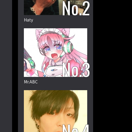
Haty
Mr.ABC