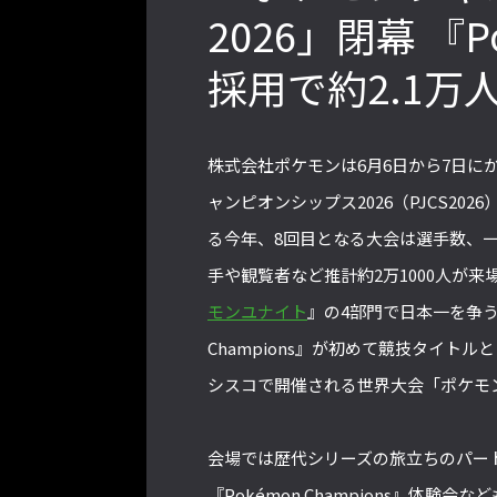
2026」閉幕 『Po
採用で約2.1万
』PS4版とPC版は別のゲーム
格ゲーおじさんに告ぐ！「CAPCOM
会での向き合い方を真剣に考
CUP IX」で活躍した若手の強さは
【ストーム久保のプロ格闘ゲ
「若さ」だけじゃないから説明しま
株式会社ポケモンは6月6日から7日
ゲンバから！ 第51回】
す！【ストーム久保のプロ格闘ゲーマ
ーのゲンバから！ 第50回】
ャンピオンシップス2026（PJCS2
る今年、8回目となる大会は選手数、
手や観覧者など推計約2万1000人が
モンユナイト
』の4部門で日本一を争う
Champions』が初めて競技タイ
シスコで開催される世界大会「ポケモン
会場では歴代シリーズの旅立ちのパート
『Pokémon Champions』体