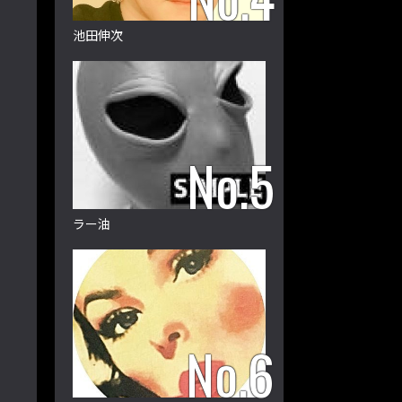
池田伸次
ラー油