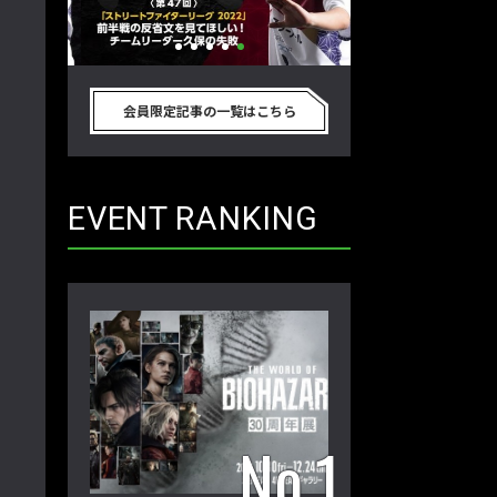
リートフ
「ストリートファイターリーグ
『ストV』PS4版
節を終え
2022」前半戦の反省文を見てほし
性！ 大会での向き
会員限定記事の一覧はこちら
ム久保のプ
い！ チームリーダー久保の失敗【ス
えてみた【ストー
 第48
トーム久保のプロ格闘ゲーマーのゲン
ーマーのゲンバから
バから！ 第47回】
EVENT RANKING