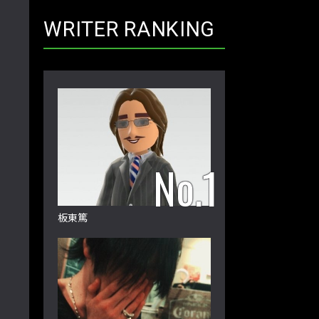
WRITER RANKING
板東篤