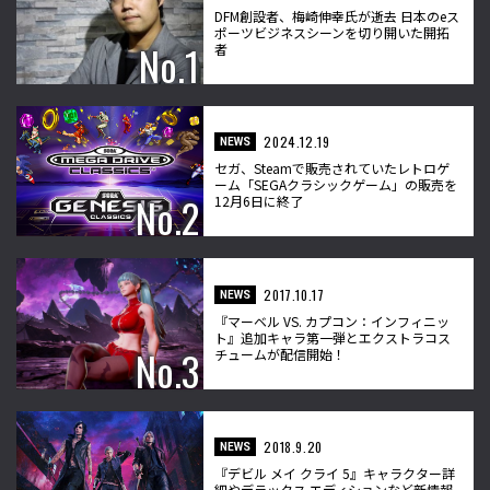
DFM創設者、梅崎伸幸氏が逝去 日本のeス
ポーツビジネスシーンを切り開いた開拓
者
2024.12.19
NEWS
セガ、Steamで販売されていたレトロゲ
ーム「SEGAクラシックゲーム」の販売を
12月6日に終了
2017.10.17
NEWS
『マーベル VS. カプコン：インフィニッ
ト』追加キャラ第一弾とエクストラコス
チュームが配信開始！
2018.9.20
NEWS
『デビル メイ クライ 5』キャラクター詳
細やデラックス エディションなど新情報