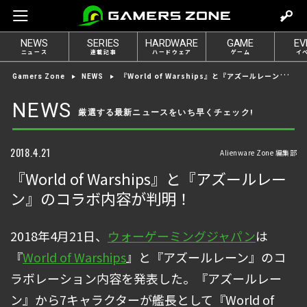
m
o
NEWS
SERIES
HARDWARE
GAME
EV
v
ニュース
連載記事
ハードウェア
ゲーム
イ
e
『World of Warships』と『アズールレーン』のコラボ内容が判明！
Gamers Zone
NEWS
t
o
NEWS
厳選する最新ニュースをいち早くチェック!
l
o
g
2018.4.21
Alienware Zone 編集部
i
『World of Warships』と『アズールレー
n
ン』のコラボ内容が判明！
2018年4月21日、
ウォーゲーミングジャパン
は
『
World of Warships
』と『アズールレーン』のコ
ラボレーション内容を発表した。『アズールレー
ン』から7キャラクターが艦長として『World of