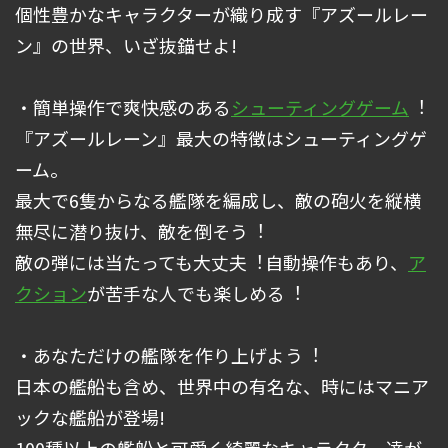
個性豊かなキャラクターが織り成す『アズールレー
ン』の世界、いざ抜錨せよ!
・簡単操作で爽快感のある
シューティングゲーム
︕
『アズールレーン』最大の特徴はシューティングゲ
ーム。
最大で6隻からなる艦隊を編成し、敵の砲⽕を縦横
無尽に潜り抜け、敵を倒そう︕
敵の弾には当たっても大丈夫︕⾃動操作もあり、
ア
クション
が苦⼿な人でも楽しめる︕
・あなただけの艦隊を作り上げよう︕
日本の艦船も含め、世界中の有名な、時にはマニア
ックな艦船が登場!