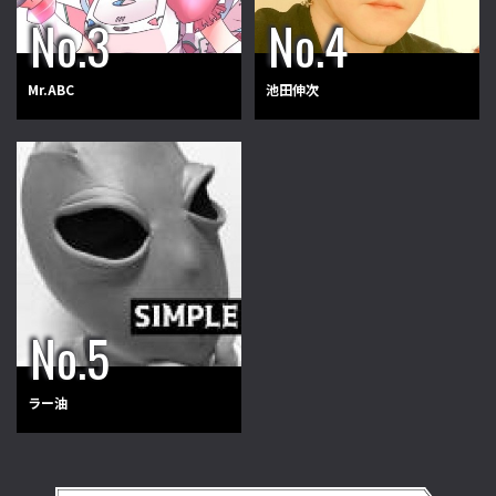
Mr.ABC
池田伸次
ラー油