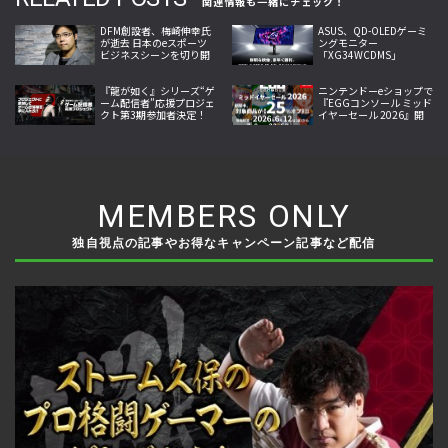
関連情報も一緒にチェック！
DFM創設者、梅崎伸幸氏
ASUS、QD-OLEDゲーミ
が逝去 日本のeスポーツ
ングモニター
ビジネスシーンを切り開
「XG34WCDMS」
いた開拓者
「XG27AQDMES」7月24
日発売
『龍が如く』シリーズ“ゲ
ニンテンドーeショップで
ーム配信者”応援プロジェ
『EGGコンソール ミッド
クト第3期参加者決定！
イヤーセール 2026』開
第4期参加者募集開始、
催！10作品が25％オフ
出演権進呈へ
MEMBERS ONLY
独自視点の記事やお得なキャンペーン記事など配信