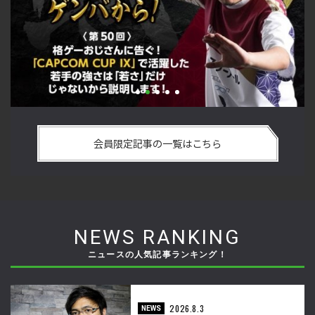
い
格ゲーおじさんに告ぐ！「CAPCOM CUP IX」で活躍した若手
「
の
の強さは 「若さ」だけじゃないから説明します！【ストーム
悟
会員限定記事の一覧はこちら
久保のプロ格闘ゲーマーのゲンバから！ 第50回】
格
NEWS RANKING
ニュースの人気記事ランキング！
2026.8.3
NEWS