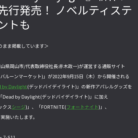
先行発売！ ノベルティステ
ントも
「ストリートファイターリーグ
『ストV』PS4版とPC版は
2022」前半戦の反省文を見てほし
性！ 大会での向き合い方を
い！ チームリーダー久保の失敗【ス
えてみた【ストーム久保の
のまま掲載しています＞
トーム久保のプロ格闘ゲーマーのゲン
ーマーのゲンバから！ 第51
バから！ 第47回】
岡山県岡山市/代表取締役社長:赤木政一)が運営する通販サイト
ブラックバルーンマーケット)」が2022年9月15日（木）から開催される
 by Daylight
(デッドバイデイライト)」の新作アパレルグッズを
d by Daylight(デッドバイデイライト)」に加え
シックス
シージ
)」、「FORTNITE(
フォートナイト
)」、
販も実施いたします。
-S11