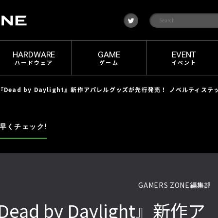
t
w
i
t
t
e
HARDWARE
GAME
EVENT
r
ハードウェア
ゲーム
イベント
】『Dead by Daylight』新作アパレルグッズが先行発売！ ノベルティ
早くチェック!
GAMERS ZONE編集部
ead by Daylight』新作ア