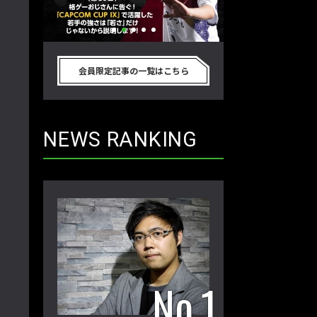
別のゲーム
格ゲーおじさんに告ぐ！「CAPCOM
「ストリートファイタ
真剣に考
CUP IX」で活躍した若手の強さは
グランドファイナ
会員限定記事の一覧はこちら
プロ格闘ゲ
「若さ」だけじゃないから説明しま
ワノ選手の攻略を
回】
す！【ストーム久保のプロ格闘ゲーマ
保のプロ格闘ゲー
ーのゲンバから！ 第50回】
第49回】
NEWS RANKING