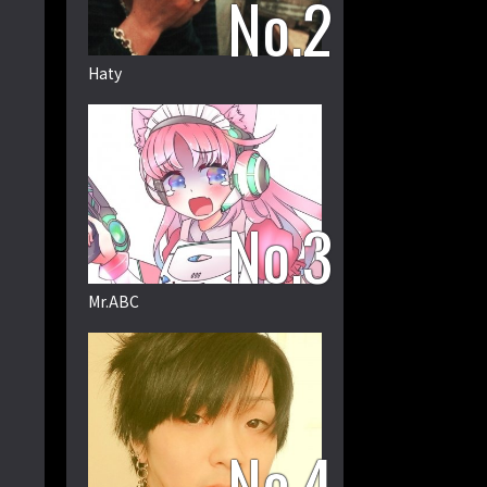
Haty
Mr.ABC