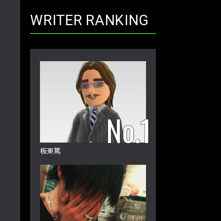
WRITER RANKING
板東篤