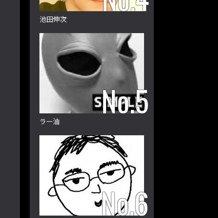
池田伸次
ラー油