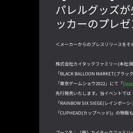
パレルグッズが
ッカーのプレゼ
2022年最後の懺悔！ 「ストリートフ
ァイターリーグ 2022」最終節を終え
て吐露したいこと【ストーム久保のプ
＜メーカーからのプレスリリースをそ
ロ格闘ゲーマーのゲンバから！ 第48
回】
株式会社カイタックファミリー(本社:
「BLACK BALLOON MARKET(
格ゲーおじさんに告ぐ！「CAPCOM
「東京ゲームショウ2022」にて「
Dead
CUP IX」で活躍した若手の強さは
先行発売いたします。当イベントでは「Dea
「若さ」だけじゃないから説明しま
す！【ストーム久保のプロ格闘ゲーマ
「RAINBOW SIX SIEGE(レインボー
ーのゲンバから！ 第50回】
「CUPHEAD(カップヘッド)」の物
ブース名：（株）カイタックファミリー 7