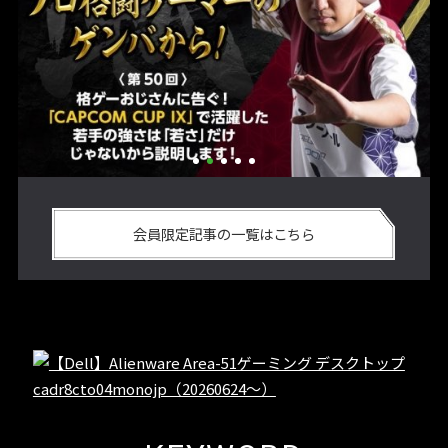
い
格ゲーおじさんに告ぐ！「CAPCOM CUP IX」で活躍した若手
「
の
の強さは 「若さ」だけじゃないから説明します！【ストーム
悟
会員限定記事の一覧はこちら
久保のプロ格闘ゲーマーのゲンバから！ 第50回】
格