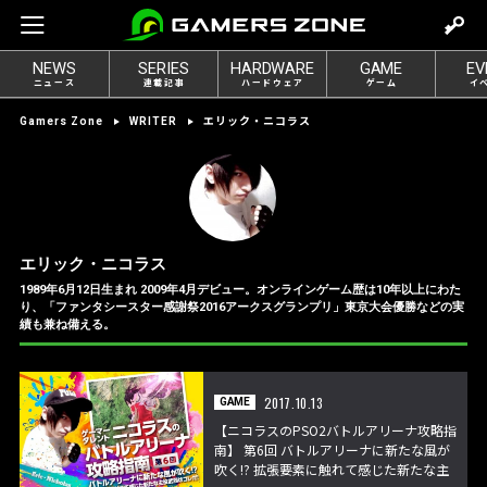
m
o
NEWS
SERIES
HARDWARE
GAME
EV
v
ニュース
連載記事
ハードウェア
ゲーム
イ
e
エリック・ニコラス
Gamers Zone
WRITER
t
o
l
o
g
エリック・ニコラス
i
1989年6月12日生まれ 2009年4月デビュー。オンラインゲーム歴は10年以上にわた
n
り、「ファンタシースター感謝祭2016アークスグランプリ」東京大会優勝などの実
績も兼ね備える。
2017.10.13
GAME
【ニコラスのPSO2バトルアリーナ攻略指
南】 第6回 バトルアリーナに新たな風が
吹く!? 拡張要素に触れて感じた新たな主