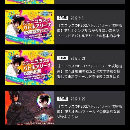
役武器はコレだ！
2017.9.5
GAME
【ニコラスのPSO2バトルアリーナ攻略指
南】第5回 シンプルながら奥深い森林フ
ィールドでバトルアリーナの基本的な仕
組みを体感
2017.7.21
GAME
【ニコラスのPSO2バトルアリーナ攻略指
南】 第4回 周囲の戦況と味方の情報を把
握して東京フィールドを優位に立ち回る
2017.6.27
GAME
【ニコラスのPSO2バトルアリーナ攻略指
南】 第3回 火山フィールドの基本的な戦
術をおさらい