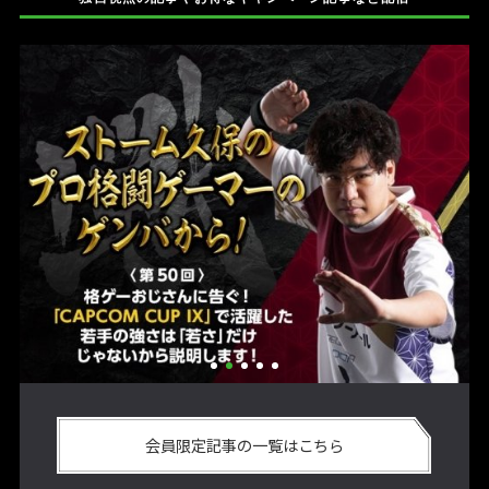
い
格ゲーおじさんに告ぐ！「CAPCOM CUP IX」で活躍した若手
「
の
の強さは 「若さ」だけじゃないから説明します！【ストーム
悟
会員限定記事の一覧はこちら
久保のプロ格闘ゲーマーのゲンバから！ 第50回】
格