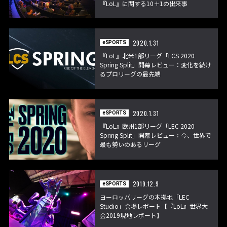
『LoL』に関する10＋1の出来事
2020.1.31
eSPORTS
『LoL』北米1部リーグ「LCS 2020
Spring Split」開幕レビュー：変化を続け
るプロリーグの最先端
2020.1.31
eSPORTS
『LoL』欧州1部リーグ「LEC 2020
Spring Split」開幕レビュー：今、世界で
最も勢いのあるリーグ
2019.12.9
eSPORTS
ヨーロッパリーグの本拠地「LEC
Studio」会場レポート【『LoL』世界大
会2019現地レポート】