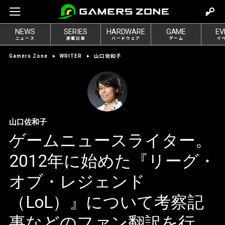
m
o
NEWS
SERIES
HARDWARE
GAME
EV
v
ニュース
連載記事
ハードウェア
ゲーム
イ
e
山口佐和子
Gamers Zone
WRITER
t
o
l
o
g
山口佐和子
i
ゲームニュースライター。
n
2012年に始めた『リーグ・
オブ・レジェンド
（LoL）』について考察記
事などのファン翻訳を行