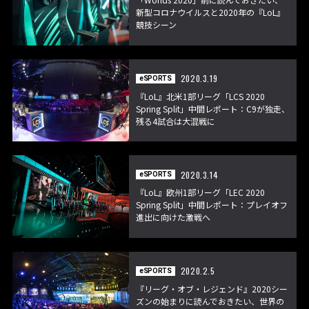
新型コロナウイルスと2020年の『LoL』
競技シーン
2020.3.19
eSPORTS
『LoL』北米1部リーグ「LCS 2020
Spring Split」中間レポート：C9が独走、
残る4試合は大混戦に
2020.3.14
eSPORTS
『LoL』欧州1部リーグ「LEC 2020
Spring Split」中間レポート：プレイオフ
進出に向けた激戦へ
2020.2.5
eSPORTS
『リーグ・オブ・レジェンド』2020シー
ズンの始まりに読んでおきたい、世界の