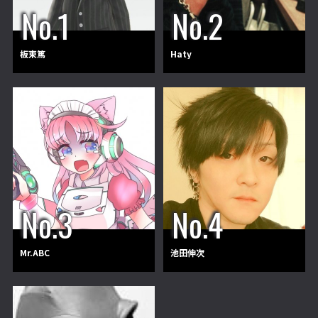
板東篤
Haty
Mr.ABC
池田伸次