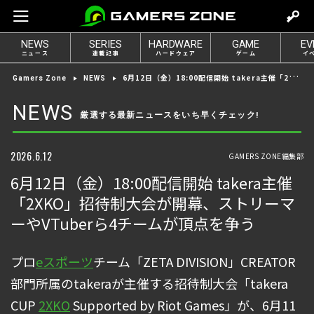
m
o
NEWS
SERIES
HARDWARE
GAME
EV
v
ニュース
連載記事
ハードウェア
ゲーム
イ
e
6月12日（金）18:00配信開始 takera主催「2XKO」招待制大会が開幕、ストリーマーやVTuberら4チームが頂点を争う
Gamers Zone
NEWS
t
o
NEWS
厳選する最新ニュースをいち早くチェック!
l
o
g
2026.6.12
GAMERS ZONE編集部
i
6月12日（金）18:00配信開始 takera主催
n
「2XKO」招待制大会が開幕、ストリーマ
ーやVTuberら4チームが頂点を争う
プロ
eスポーツ
チーム「ZETA DIVISION」CREATOR
部門所属のtakeraが主催する招待制大会「takera
CUP
2XKO
Supported by Riot Games」が、6月11