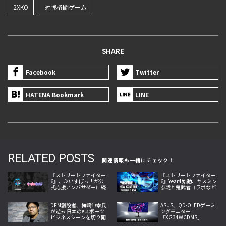
2XKO
対戦格闘ゲーム
SHARE
Facebook
Twitter
HATENA Bookmark
LINE
RELATED POSTS
関連情報も一緒にチェック！
『ストリートファイター
『ストリートファイター
6』、ぶいすぽっ！が公
6』Year4始動、ヤスミン
式応援アンバサダーに続
参戦と鬼武者コラボなど
投、神成きゅぴ・藍沢エ
夏の大型更新を本格展開
マが新たに加入
DFM創設者、梅崎伸幸氏
ASUS、QD-OLEDゲーミ
が逝去 日本のeスポーツ
ングモニター
ビジネスシーンを切り開
「XG34WCDMS」
いた開拓者
「XG27AQDMES」7月24