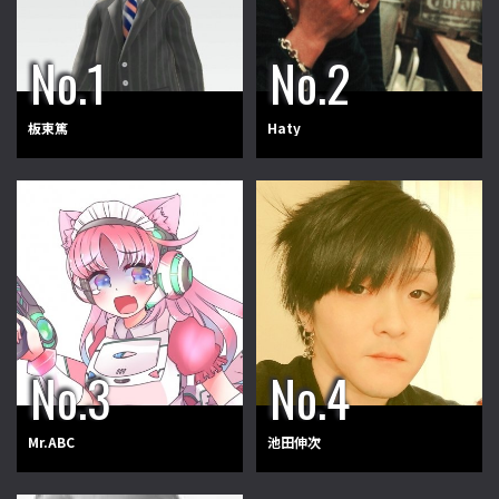
板東篤
Haty
Mr.ABC
池田伸次