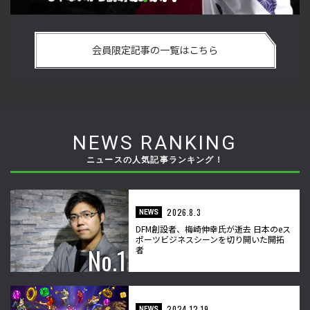
い
格ゲーおじさんに告ぐ！「CAPCOM CUP IX」で活躍した若手
「
の
の強さは 「若さ」だけじゃないから説明します！【ストーム
悟
会員限定記事の一覧はこちら
久保のプロ格闘ゲーマーのゲンバから！ 第50回】
格
NEWS RANKING
ニュースの人気記事ランキング！
2026.8.3
NEWS
DFM創設者、梅崎伸幸氏が逝去 日本のeス
ポーツビジネスシーンを切り開いた開拓
者
2024.12.19
NEWS