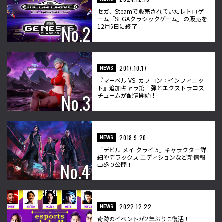
セガ、Steamで販売されていたレトロゲ
ーム「SEGAクラシックゲーム」の販売を
12月6日に終了
2017.10.17
NEWS
『マーベル VS. カプコン：インフィニッ
ト』追加キャラ第一弾とエクストラコス
チュームが配信開始！
2018.9.20
NEWS
『デビル メイ クライ 5』キャラクター詳
細やデラックス エディションなど新情報
山盛り公開！
2022.12.22
NEWS
奇跡のイベントが2年ぶりに復活！