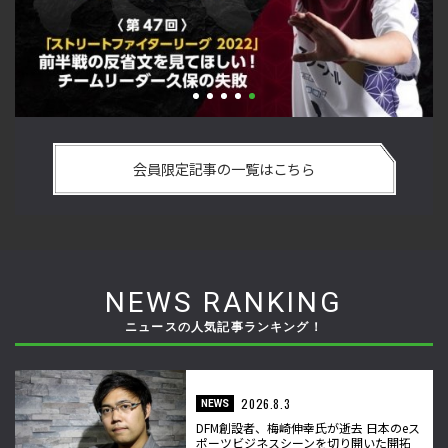
最
「ストリートファイターリーグ 2022」前半戦の反省文を見て
『
ー
ほしい！ チームリーダー久保の失敗【ストーム久保のプロ格
方
会員限定記事の一覧はこちら
闘ゲーマーのゲンバから！ 第47回】
ゲ
NEWS RANKING
ニュースの人気記事ランキング！
2026.8.3
NEWS
DFM創設者、梅崎伸幸氏が逝去 日本のeス
ポーツビジネスシーンを切り開いた開拓