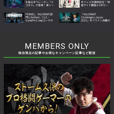
を操るオペレーター「ス
オフィス30周年記念！ 特
コポス」が登場！ 新シー
設サイト開設＆GWセー
ズン「Operation Twin
ル開始
Shells」が9月10日より
スタート
FENNEL、VALORANT部
「VALORANT
門にAnthem／CLZ／
Challengers Japan
GangPinとsiegコーチが
2025」オフライン決勝大
加入
会、8月23日〜24日に京
王アリーナTOKYOにて開
催決定！
MEMBERS ONLY
独自視点の記事やお得なキャンペーン記事など配信