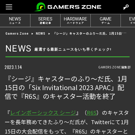
m
o
NEWS
SERIES
HARDWARE
GAME
EV
v
ニュース
連載記事
ハードウェア
ゲーム
イ
e
『シージ』キャスターのふり～だ氏、1月15日の「Six Invitational 2023 APAC」配信で『R6S』のキャスター活動を終了
Gamers Zone
NEWS
t
o
NEWS
厳選する最新ニュースをいち早くチェック!
l
o
g
2023.1.14
GAMERS ZONE編集部
i
『シージ』キャスターのふり～だ氏、1月
n
15日の「Six Invitational 2023 APAC」配
信で『R6S』のキャスター活動を終了
『
レインボーシックス シージ
』（
R6S
）のキャスタ
ーを長年務めてきたふり～だ氏が、Twitterにて1月
15日の大会配信をもって、『R6S』のキャスターと