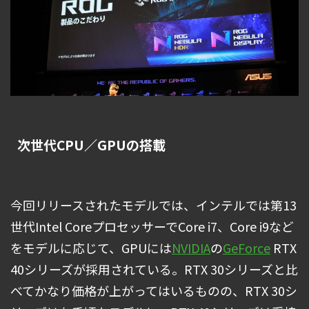
次世代CPU／GPUの搭載
今回リリースされたモデルでは、インテルでは第13
世代Intel CoreプロセッサーでCore i7、Core i9など
をモデルに応じて、GPUには
NVIDIA
の
GeForce
RTX
40シリーズが採用されている。RTX 30シリーズと比
べてかなり価格が上がってはいるものの、RTX 30シ