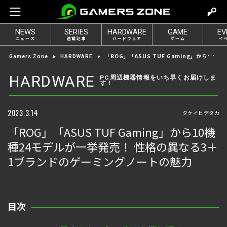
m
o
NEWS
SERIES
HARDWARE
GAME
EV
v
ニュース
連載記事
ハードウェア
ゲーム
イ
e
「ROG」「ASUS TUF Gaming」から10機種24モデルが一挙発売！ 性格の異なる3＋1ブランドのゲーミングノートの魅力
Gamers Zone
HARDWARE
t
o
HARDWARE
PC周辺機器情報をいち早くお届けしま
す！
l
o
g
2023.3.14
タケイヒデタカ
i
「ROG」「ASUS TUF Gaming」から10機
n
種24モデルが一挙発売！ 性格の異なる3＋
1ブランドのゲーミングノートの魅力
目次