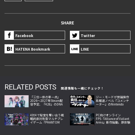
SHARE
Facebook
Twitter
HATENA Bookmark
LINE
RELATED POSTS
関連情報も一緒にチェック！
『三位一体の単一点』
ジー・モードが世論操作
2026〜2027年Steam配
系報道ノベル『コメンテ
信予定、『428』のDNA
ーター』のNintendo
を継ぐAI時代の近未来SF
Switch／Steam向けパブ
ミステリーノベルゲーム
リッシング発表
4対4で秘宝を奪い合う戦
PC向けオンライン
略的非対称型マルチプレ
FPS『Alliance of Valiant
イゲーム『PHANTOM
Arms』新作始動、原体験
TAG: MANIFEST』今夏発
への回帰掲げ2026年内サ
売
ービス開始へ