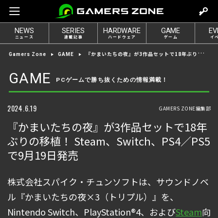
m
o
NEWS
SERIES
HARDWARE
GAME
EV
v
ニュース
連載記事
ハードウェア
ゲーム
イ
e
『かまいたちの夜』が3作品セットで18年ぶりの移植！ Steam、Switch、PS4／PS5で9月19日発売
Gamers Zone
GAME
t
o
GAME
PCゲームで勝ち抜くための情報満載！
l
o
g
2024.6.19
GAMERS ZONE編集部
i
『かまいたちの夜』が3作品セットで18年
n
ぶりの移植！ Steam、Switch、PS4／PS5
で9月19日発売
株式会社スパイク・チュンソフトは、サウンドノベ
ル『かまいたちの夜×3（トリプル）』を、
Nintendo Switch、PlayStation®4、および
Steam
向