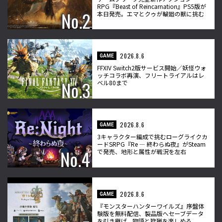
RPG『Beast of Reincarnation』PS5版が
本日発売。エマとクゥが輪廻の獣に挑む
2026.8.6
GAME
FFXIV Switch2版サービス開始／妖怪ウォ
ッチコラボ再演、フリートライアルはレ
ベル80まで
2026.8.6
GAME
3キャラクター編成で挑むローグライクカ
ードSRPG『Re ― 終わらぬ夜』がSteam
で発売、地形と属性が戦況を左右
2026.8.6
GAME
『モンスターハンターワイルズ』序盤体
験版を無料配信、製品版へセーブデータ
を引き継げ、物語と狩猟を楽しめる