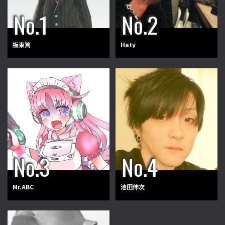
板東篤
Haty
Mr.ABC
池田伸次