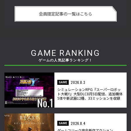
い
格ゲーおじさんに告ぐ！「CAPCOM CUP IX」で活躍した若手
「
の
の強さは 「若さ」だけじゃないから説明します！【ストーム
悟
会員限定記事の一覧はこちら
久保のプロ格闘ゲーマーのゲンバから！ 第50回】
格
GAME RANKING
ゲームの人気記事ランキング！
2026.8.3
GAME
シミュレーションRPG『スーパーロボッ
ト大戦Y』大型DLC8月5日配信、追加機体
5体や新武器12種、33ミッションを収録
2026.8.4
GAME
ゲームフリーク完全新作アクション