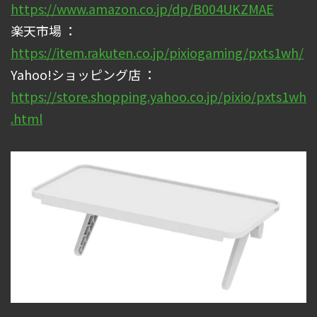
https://www.amazon.co.jp/dp/B004UKZMAE
楽天市場 ：
https://item.rakuten.co.jp/pixiogaming/pxts1wh/
Yahoo!ショッピング店 ：
https://store.shopping.yahoo.co.jp/pixio/pxts1wh
.html