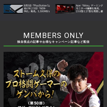
ー LFP-110-GY」発売
連射機能を搭載
8月5日『PlayStation 5』
Acer「Nitro」ゲーミング
向けM.2 SSD「NEM-
モニター4機種を発売、
PAD」発売。5,500MB/s
23.8型と27型を用意し最
の転送速度と高い放熱性
大260Hzの高速表示と最
能を両立
小0.5ms応答に対応
MEMBERS ONLY
独自視点の記事やお得なキャンペーン記事など配信