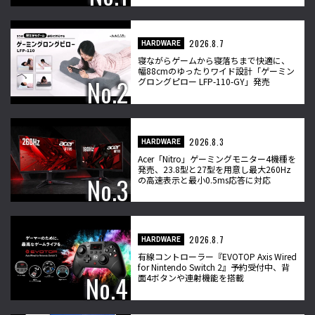
2026.8.7
HARDWARE
寝ながらゲームから寝落ちまで快適に、
幅88cmのゆったりワイド設計「ゲーミン
グロングピロー LFP-110-GY」発売
2026.8.3
HARDWARE
Acer「Nitro」ゲーミングモニター4機種を
発売、23.8型と27型を用意し最大260Hz
の高速表示と最小0.5ms応答に対応
2026.8.7
HARDWARE
有線コントローラー『EVOTOP Axis Wired
for Nintendo Switch 2』予約受付中、背
面4ボタンや連射機能を搭載