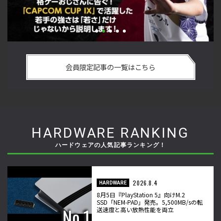
い
格ゲーおじさんに告ぐ！「CAPCOM CUP IX」で活躍した若手
「
の
の強さは 「若さ」だけじゃないから説明します！【ストーム
悟
会員限定記事の一覧はこちら
久保のプロ格闘ゲーマーのゲンバから！ 第50回】
格
HARDWARE RANKING
ハードウェアの人気記事ランキング！
2026.8.4
HARDWARE
8月5日『PlayStation 5』向けM.2
SSD「NEM-PAD」発売。5,500MB/sの転
送速度と高い放熱性能を両立