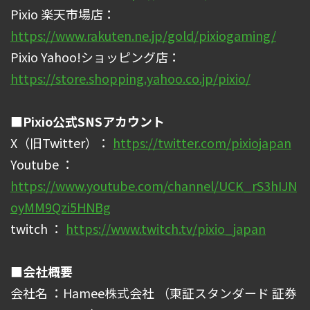
Pixio 楽天市場店：
https://www.rakuten.ne.jp/gold/pixiogaming/
Pixio Yahoo!ショッピング店：
https://store.shopping.yahoo.co.jp/pixio/
■Pixio公式SNSアカウント
X（旧Twitter）：
https://twitter.com/pixiojapan
Youtube ：
https://www.youtube.com/channel/UCK_rS3hIJN
oyMM9Qzi5HNBg
twitch ：
https://www.twitch.tv/pixio_japan
■会社概要
会社名 ：Hamee株式会社 （東証スタンダード 証券