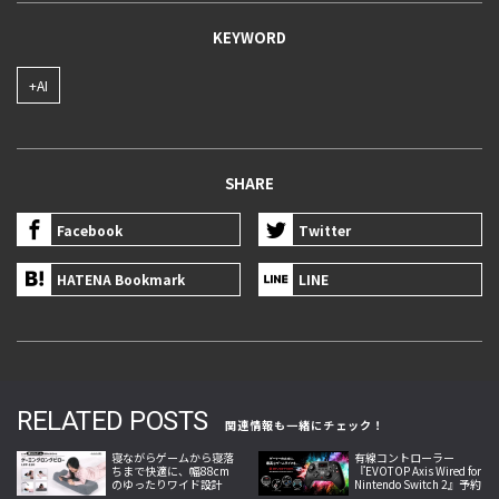
KEYWORD
+AI
SHARE
Facebook
Twitter
HATENA Bookmark
LINE
RELATED POSTS
関連情報も一緒にチェック！
寝ながらゲームから寝落
有線コントローラー
ちまで快適に、幅88cm
『EVOTOP Axis Wired for
のゆったりワイド設計
Nintendo Switch 2』予約
「ゲーミングロングピロ
受付中、背面4ボタンや