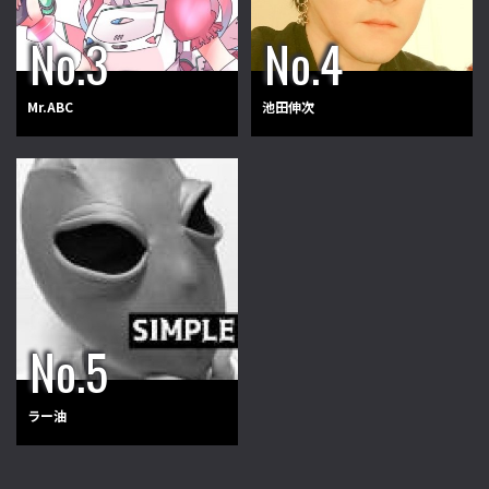
Mr.ABC
池田伸次
ラー油