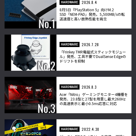
2026.8.4
HARDWARE
8月5日『PlayStation 5』向けM.2
SSD「NEM-PAD」発売。5,500MB/sの転
送速度と高い放熱性能を両立
2026.7.28
HARDWARE
「Frinkey TMR電磁式スティックモジュー
ル」発売、工具不要でDualSense Edgeの
ドリフトを抑制
2026.8.3
HARDWARE
Acer「Nitro」ゲーミングモニター4機種を
発売、23.8型と27型を用意し最大260Hz
の高速表示と最小0.5ms応答に対応
2022.4.30
HARDWARE