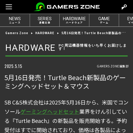
m
o
NEWS
SERIES
HARDWARE
GAME
EV
v
ニュース
連載記事
ハードウェア
ゲーム
イ
e
5月16日発売！Turtle Beach新製品のゲーミングヘッドセット＆マウス
Gamers Zone
HARDWARE
t
o
HARDWARE
PC周辺機器情報をいち早くお届けしま
す！
l
o
g
2025.5.15
GAMERS ZONE編集部
i
5月16日発売！Turtle Beach新製品のゲー
n
ミングヘッドセット＆マウス
SB C&S株式会社は2025年5月16日から、米国でコン
ソール
ゲーミングヘッドセット
業界をけん引してい
る『Turtle Beach』の新製品を販売開始する。予約
受付はすでに開始されており、価格は各製品によっ