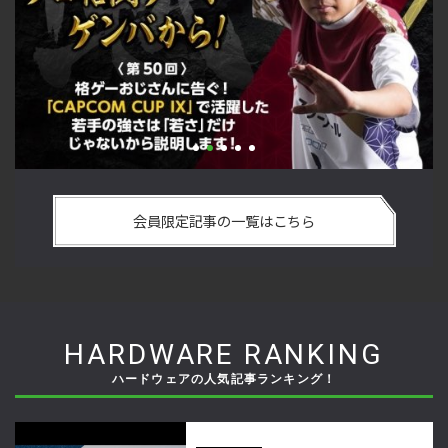
い
格ゲーおじさんに告ぐ！「CAPCOM CUP IX」で活躍した若手
「
の
の強さは 「若さ」だけじゃないから説明します！【ストーム
悟
会員限定記事の一覧はこちら
久保のプロ格闘ゲーマーのゲンバから！ 第50回】
格
HARDWARE RANKING
ハードウェアの人気記事ランキング！