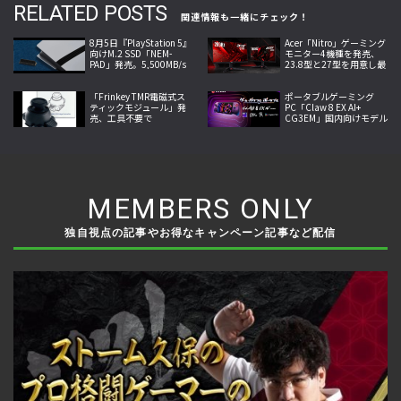
RELATED POSTS
関連情報も一緒にチェック！
8月5日『PlayStation 5』
Acer「Nitro」ゲーミング
向けM.2 SSD「NEM-
モニター4機種を発売、
PAD」発売。5,500MB/s
23.8型と27型を用意し最
の転送速度と高い放熱性
大260Hzの高速表示と最
能を両立
小0.5ms応答に対応
「Frinkey TMR電磁式ス
ポータブルゲーミング
ティックモジュール」発
PC「Claw 8 EX AI+
売、工具不要で
CG3EM」国内向けモデル
DualSense Edgeのドリフ
を7／29発売、8型画面を
トを抑制
搭載した新製品
MEMBERS ONLY
独自視点の記事やお得なキャンペーン記事など配信