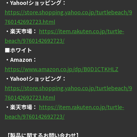
・Yahoo!ショッピング：
https://store.shopping.yahoo.co.jp/turtlebeach/9
760142692723.html
・楽天市場：
https://item.rakuten.co.jp/turtle-
beach/9760142692723/
■ホワイト
・Amazon：
https://www.amazon.co.jp/dp/B0D1CTKHLZ
・Yahoo!ショッピング：
https://store.shopping.yahoo.co.jp/turtlebeach/9
760142692723.html
・楽天市場：
https://item.rakuten.co.jp/turtle-
beach/9760142692723/
【製品に関するお問い合わせ】