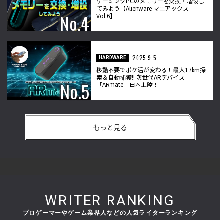
ゲーミングPCのメモリーを交換・増設し
てみよう【Alienware マニアックス
Vol.6】
2025.9.5
HARDWARE
移動不要でポケ活が変わる！最大17km探
索＆自動捕獲!! 次世代ARデバイス
「ARmate」日本上陸！
もっと見る
WRITER RANKING
プロゲーマーやゲーム業界人などの人気ライターランキング