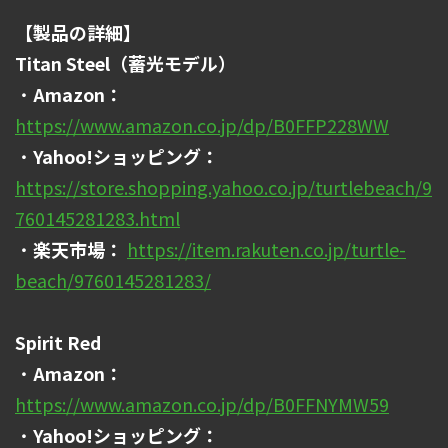
【製品の詳細】
Titan Steel（蓄光モデル）
・
Amazon：
https://www.amazon.co.jp/dp/B0FFP228WW
・
Yahoo!ショッピング：
https://store.shopping.yahoo.co.jp/turtlebeach/9
760145281283.html
・
楽天市場：
https://item.rakuten.co.jp/turtle-
beach/9760145281283/
Spirit Red
・
Amazon：
https://www.amazon.co.jp/dp/B0FFNYMW59
・
Yahoo!ショッピング：