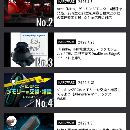
2026.8.3
HARDWARE
Acer「Nitro」ゲーミングモニター4機種を
発売、23.8型と27型を用意し最大260Hz
の高速表示と最小0.5ms応答に対応
2026.7.28
HARDWARE
「Frinkey TMR電磁式スティックモジュー
ル」発売、工具不要でDualSense Edgeの
ドリフトを抑制
2022.4.30
HARDWARE
ゲーミングPCのメモリーを交換・増設し
てみよう【Alienware マニアックス
Vol.6】
2025.9.5
HARDWARE
移動不要でポケ活が変わる！最大17km探