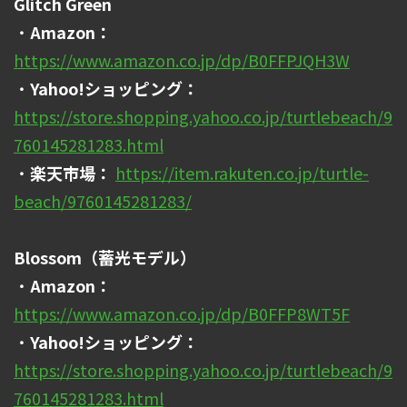
Glitch Green
・
Amazon：
https://www.amazon.co.jp/dp/B0FFPJQH3W
・
Yahoo!ショッピング：
https://store.shopping.yahoo.co.jp/turtlebeach/9
760145281283.html
・
楽天市場：
https://item.rakuten.co.jp/turtle-
beach/9760145281283/
Blossom（蓄光モデル）
・
Amazon：
https://www.amazon.co.jp/dp/B0FFP8WT5F
・
Yahoo!ショッピング：
https://store.shopping.yahoo.co.jp/turtlebeach/9
760145281283.html