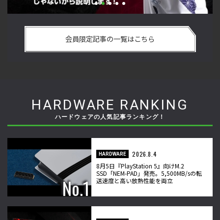
た若手
「ストリートファイターリーグ 2022 グランドファイナル」
ーム
悟を決めたカワノ選手の攻略を解説！【ストーム久保のプロ
会員限定記事の一覧はこちら
格闘ゲーマーのゲンバから！ 第49回】
HARDWARE RANKING
ハードウェアの人気記事ランキング！
2026.8.4
HARDWARE
8月5日『PlayStation 5』向けM.2
SSD「NEM-PAD」発売。5,500MB/sの転
送速度と高い放熱性能を両立