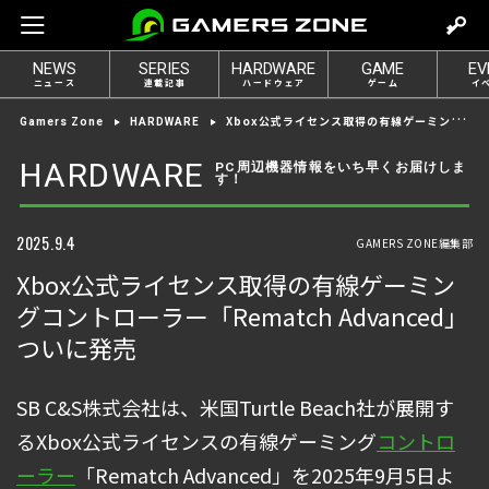
m
o
NEWS
SERIES
HARDWARE
GAME
EV
v
ニュース
連載記事
ハードウェア
ゲーム
イ
e
Xbox公式ライセンス取得の有線ゲーミングコントローラー「Rematch Advanced」ついに発売
Gamers Zone
HARDWARE
t
o
HARDWARE
PC周辺機器情報をいち早くお届けしま
す！
l
o
g
2025.9.4
GAMERS ZONE編集部
i
Xbox公式ライセンス取得の有線ゲーミン
n
グコントローラー「Rematch Advanced」
ついに発売
SB C&S株式会社は、米国Turtle Beach社が展開す
るXbox公式ライセンスの有線ゲーミング
コントロ
ーラー
「Rematch Advanced」を2025年9月5日よ