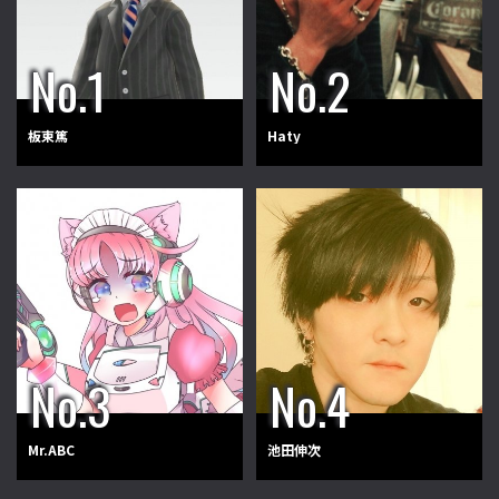
板東篤
Haty
Mr.ABC
池田伸次