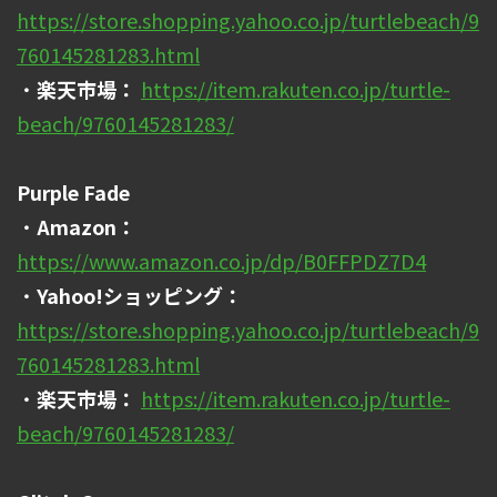
https://store.shopping.yahoo.co.jp/turtlebeach/9
760145281283.html
・
楽天市場：
https://item.rakuten.co.jp/turtle-
beach/9760145281283/
Purple Fade
・
Amazon：
https://www.amazon.co.jp/dp/B0FFPDZ7D4
・
Yahoo!ショッピング：
https://store.shopping.yahoo.co.jp/turtlebeach/9
760145281283.html
・
楽天市場：
https://item.rakuten.co.jp/turtle-
beach/9760145281283/