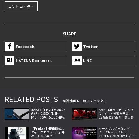
コントローラー
SHARE
Facebook
Twitter
HATENA Bookmark
LINE
RELATED POSTS
関連情報も一緒にチェック！
8月5日『PlayStation 5』
Acer「Nitro」ゲーミング
向けM.2 SSD「NEM-
モニター4機種を発売、
PAD」発売。5,500MB/s
23.8型と27型を用意し最
の転送速度と高い放熱性
大260Hzの高速表示と最
能を両立
小0.5ms応答に対応
「Frinkey TMR電磁式ス
ポータブルゲーミング
ティックモジュール」発
PC「Claw 8 EX AI+
売、工具不要で
CG3EM」国内向けモデル