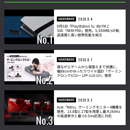
2026.8.4
HARDWARE
8月5日『PlayStation 5』向けM.2
SSD「NEM-PAD」発売。5,500MB/sの転
送速度と高い放熱性能を両立
2026.8.7
HARDWARE
寝ながらゲームから寝落ちまで快適に、
幅88cmのゆったりワイド設計「ゲーミン
グロングピロー LFP-110-GY」発売
2026.8.3
HARDWARE
Acer「Nitro」ゲーミングモニター4機種を
発売、23.8型と27型を用意し最大260Hz
の高速表示と最小0.5ms応答に対応