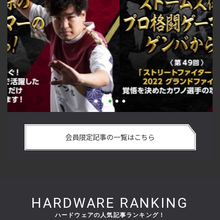
手
「ストリートファイターリーグ 2022 グランドファイナル」覚
2
ム
悟を決めたカワノ選手の攻略を解説！【ストーム久保のプロ
終
会員限定記事の一覧はこちら
格闘ゲーマーのゲンバから！ 第49回】
マ
HARDWARE RANKING
ハードウェアの人気記事ランキング！