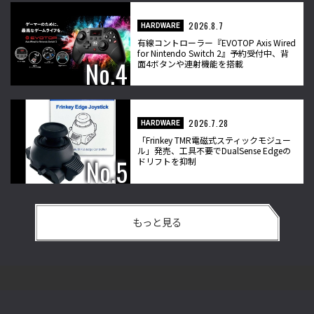
2026.8.7
HARDWARE
有線コントローラー『EVOTOP Axis Wired
for Nintendo Switch 2』予約受付中、背
面4ボタンや連射機能を搭載
2026.7.28
HARDWARE
「Frinkey TMR電磁式スティックモジュー
ル」発売、工具不要でDualSense Edgeの
ドリフトを抑制
もっと見る