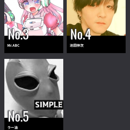
Mr.ABC
池田伸次
ラー油