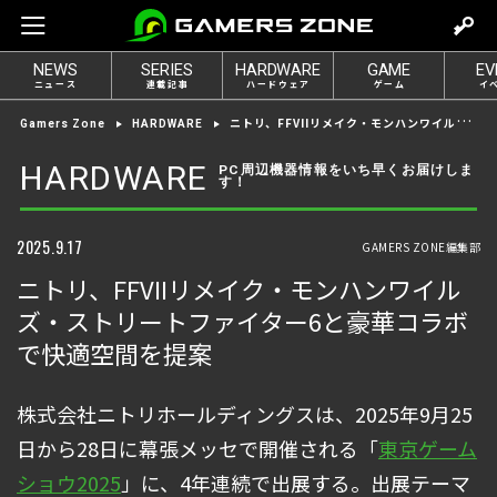
m
o
NEWS
SERIES
HARDWARE
GAME
EV
v
ニュース
連載記事
ハードウェア
ゲーム
イ
e
ニトリ、FFVIIリメイク・モンハンワイルズ・ストリートファイター6と豪華コラボで快適空間を提案
Gamers Zone
HARDWARE
t
o
HARDWARE
PC周辺機器情報をいち早くお届けしま
す！
l
o
g
2025.9.17
GAMERS ZONE編集部
i
ニトリ、FFVIIリメイク・モンハンワイル
n
ズ・ストリートファイター6と豪華コラボ
で快適空間を提案
株式会社ニトリホールディングスは、2025年9月25
日から28日に幕張メッセで開催される「
東京ゲーム
ショウ2025
」に、4年連続で出展する。出展テーマ