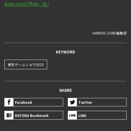
enix.com/ffviir_ig/
GAMERS ZONE編集部
KEYWORD
東京ゲームショウ2025
SHARE
Facebook
Twitter
HATENA Bookmark
LINE