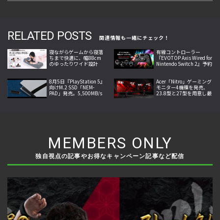
RELATED POSTS
関連情報も一緒にチェック！
寝ながらゲームから寝落
有線コントローラー
ちまで快適に、幅88cm
『EVOTOP Axis Wired for
のゆったりワイド設計
Nintendo Switch 2』予約
「ゲーミングロングピロ
受付中、背面4ボタンや
ー LFP-110-GY」発売
連射機能を搭載
8月5日『PlayStation 5』
Acer「Nitro」ゲーミング
向けM.2 SSD「NEM-
モニター4機種を発売、
PAD」発売。5,500MB/s
23.8型と27型を用意し最
の転送速度と高い放熱性
大260Hzの高速表示と最
能を両立
小0.5ms応答に対応
MEMBERS ONLY
独自視点の記事やお得なキャンペーン記事など配信