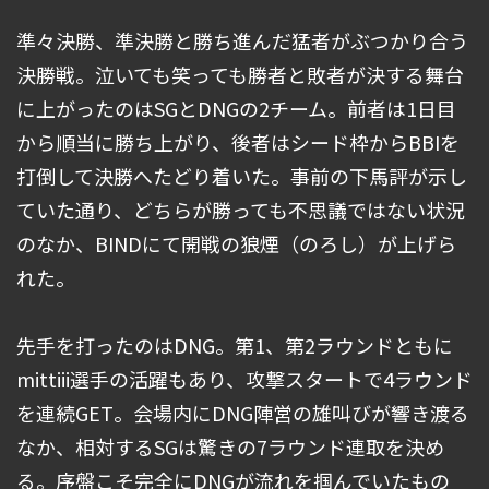
準々決勝、準決勝と勝ち進んだ猛者がぶつかり合う
決勝戦。泣いても笑っても勝者と敗者が決する舞台
に上がったのはSGとDNGの2チーム。前者は1日目
から順当に勝ち上がり、後者はシード枠からBBIを
打倒して決勝へたどり着いた。事前の下馬評が示し
ていた通り、どちらが勝っても不思議ではない状況
のなか、BINDにて開戦の狼煙（のろし）が上げら
れた。
先手を打ったのはDNG。第1、第2ラウンドともに
mittiii選手の活躍もあり、攻撃スタートで4ラウンド
を連続GET。会場内にDNG陣営の雄叫びが響き渡る
なか、相対するSGは驚きの7ラウンド連取を決め
る。序盤こそ完全にDNGが流れを掴んでいたもの