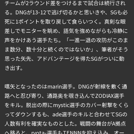
チームが2ラウンド差をつけるまで試合は続行され
る。DNGが13-12で逃げ切るかと思いきや、SGも必
死に1ポイントを取り戻して食らいつく。真剣な眼
差しでモニターを眺め、語気を強めながらも冷静に
声をかけあう選手たち。「一進一退の攻防がこのま
ま数分、数十分と続くのではないか」、筆者がそう
思った矢先、アドバンテージを得たSGがついに動
き出す。
嚆矢となったのはmarin選手。DNGが射線を敷く通
路へと忍び寄り、通路奥を覗き込んでZODIAX選手
をキル。脱出の際にmystic選手のカバー射撃をくら
ってダウンするも、ade選手のキルと合わせてSGの
人数有利を確実なものとした。戦闘の舞台がA拠点
へ移ると、ryota-選手もTENNNを抑え込み、オー