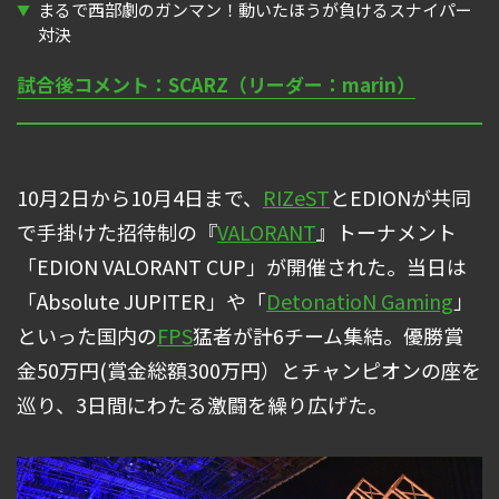
まるで西部劇のガンマン！動いたほうが負けるスナイパー
対決
試合後コメント：SCARZ（リーダー：marin）
10月2日から10月4日まで、
RIZeST
とEDIONが共同
で手掛けた招待制の『
VALORANT
』トーナメント
「EDION VALORANT CUP」が開催された。当日は
「Absolute JUPITER」や「
DetonatioN Gaming
」
といった国内の
FPS
猛者が計6チーム集結。優勝賞
金50万円(賞金総額300万円）とチャンピオンの座を
巡り、3日間にわたる激闘を繰り広げた。