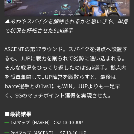
▲あわやスパイクを解除されるかと思いきや、単身
で状況を好転させたSak選手
ASCENTの第17ラウンド。スパイクを拠点へ設置す
るも、JUPに戦力を削られて劣勢に追い込まれる。
そんな戦況をひっくり返したのはSak選手。拠点内
を孤軍奮闘してJUP陣営を蹴散らすと、最後は
barce選手との1vs1にもWIN。JUPよりも一足早
く、SGのマッチポイント獲得を実現させた。
■最終結果
1stマップ（HAVEN）：SZ 13-10 JUP
2ndマップ（ASCENT）：SZ 13-10 JUP