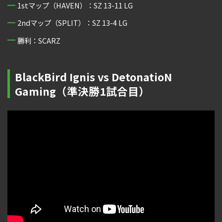
1stマップ（HAVEN）：SZ 13-11 LG
2ndマップ（SPLIT）：SZ 13-4 LG
勝利：SCARZ
BlackBird Ignis vs DetonatioN
Gaming（準決勝1試合目）