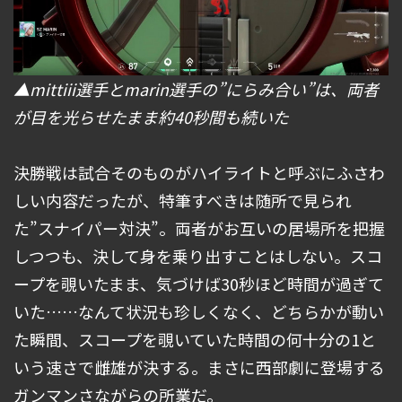
▲mittiii選手とmarin選手の”にらみ合い”は、両者
が目を光らせたまま約40秒間も続いた
決勝戦は試合そのものがハイライトと呼ぶにふさわ
しい内容だったが、特筆すべきは随所で見られ
た”スナイパー対決”。両者がお互いの居場所を把握
しつつも、決して身を乗り出すことはしない。スコ
ープを覗いたまま、気づけば30秒ほど時間が過ぎて
いた……なんて状況も珍しくなく、どちらかが動い
た瞬間、スコープを覗いていた時間の何十分の1と
いう速さで雌雄が決する。まさに西部劇に登場する
ガンマンさながらの所業だ。