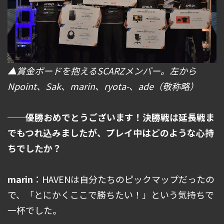
▲賞金ボードを抱えるSCARZメンバー。左から
Npoint、Sak、marin、ryota-、ade（敬称略）
──優勝おめでとうございます！決勝戦は延長戦ま
でもつれ込みましたが、プレイ中はどのような心持
ちでしたか？
marin
：HAVENは自分たちのピックマップだったの
で、「とにかくここで勝ちたい！」という気持ちで
一杯でした。