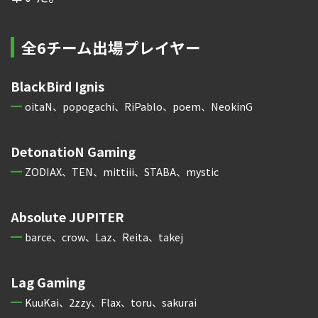
全6チーム出場プレイヤー
BlackBird Ignis
oitaN、popogachi、RiPablo、poem、NeokinG
DetonatioN Gaming
ZODIAX、TEN、mittiii、STABA、mystic
Absolute JUPITER
barce、crow、Laz、Reita、takej
Lag Gaming
KuuKai、2zzy、Flax、toru、sakurai