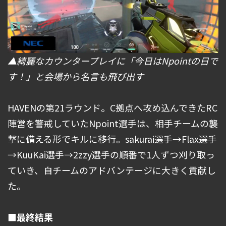
▲綺麗なカウンタープレイに「今日はNpointの日で
す！」と会場から名言も飛び出す
HAVENの第21ラウンド。C拠点へ攻め込んできたRC
陣営を警戒していたNpoint選手は、相手チームの襲
撃に備える形でキルに移行。sakurai選手→Flax選手
→KuuKai選手→2zzy選手の順番で1人ずつ刈り取っ
ていき、自チームのアドバンテージに大きく貢献し
た。
■最終結果