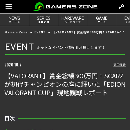
m
o
NEWS
SERIES
HARDWARE
GAME
EV
v
ニュース
連載記事
ハードウェア
ゲーム
イ
e
【VALORANT】賞金総額300万円！SCARZが初代チャンピオンの座に輝いた「EDION VALORANT CUP」現地観戦レポート
Gamers Zone
EVENT
t
o
EVENT
ホットなイベント情報をお届けします！
l
o
g
2020.10.7
龍田優貴
i
【VALORANT】賞金総額300万円！SCARZ
n
が初代チャンピオンの座に輝いた「EDION
VALORANT CUP」現地観戦レポート
目次