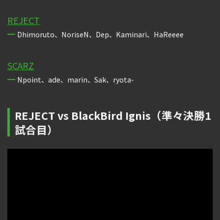
REJECT
Dhimoruto、NoriseN、Dep、Kaminari、HaReeee
SCARZ
Npoint、ade、marin、Sak、ryota-
REJECT vs BlackBird Ignis（準々決勝1
試合目）