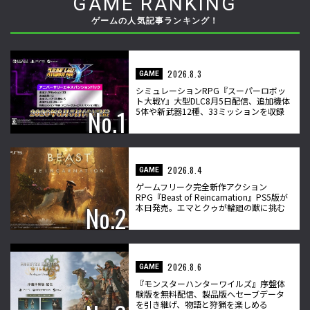
GAME RANKING
ゲームの人気記事ランキング！
2026.8.3
GAME
シミュレーションRPG『スーパーロボッ
ト大戦Y』大型DLC8月5日配信、追加機体
5体や新武器12種、33ミッションを収録
2026.8.4
GAME
ゲームフリーク完全新作アクション
RPG『Beast of Reincarnation』PS5版が
本日発売。エマとクゥが輪廻の獣に挑む
2026.8.6
GAME
『モンスターハンターワイルズ』序盤体
験版を無料配信、製品版へセーブデータ
を引き継げ、物語と狩猟を楽しめる