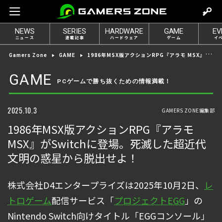
m
o
NEWS
SERIES
HARDWARE
GAME
EV
v
ニュース
連載記事
ハードウェア
ゲーム
イ
e
1986年MSX版アクションRPG『アラモ MSX』がSwitchに登場。死滅した超近代文明の惑星から脱出せよ！
Gamers Zone
GAME
t
o
GAME
PCゲームで勝ち抜くための情報満載！
l
o
g
2025.10.3
GAMERS ZONE編集部
i
1986年MSX版アクションRPG『アラモ
n
MSX』がSwitchに登場。死滅した超近代
文明の惑星から脱出せよ！
株式会社D4エンタープライズは2025年10月2日、
レ
トロゲーム
配信サービス「
プロジェクトEGG
」の
Nintendo Switch向けタイトル「EGGコンソール」