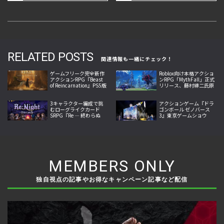
RELATED POSTS
関連情報も一緒にチェック！
ゲームフリーク完全新作
Roblox向け本格アクショ
アクションRPG『Beast
ンRPG「MythFall」正式
of Reincarnation』PS5版
リリース、藤村緋二氏原
が本日発売。エマとクゥ
案の世界で3種の武器と
が輪廻の獣に挑む
魔法を駆使
3キャラクター編成で挑
アクションゲーム『ドラ
むローグライクカード
ゴンボール ゼノバース
SRPG『Re ― 終わらぬ
3』東京ゲームショウ
夜』がSteamで発売、地
2026出展、国内最速試遊
形と属性が戦況を左右
と最新映像を公開
MEMBERS ONLY
独自視点の記事やお得なキャンペーン記事など配信