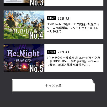
2026.8.6
GAME
FFXIV Switch2版サービス開始／妖怪ウォ
ッチコラボ再演、フリートライアルはレ
ベル80まで
2026.8.6
GAME
3キャラクター編成で挑むローグライクカ
ードSRPG『Re ― 終わらぬ夜』がSteam
で発売、地形と属性が戦況を左右
もっと見る