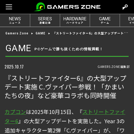
m
o
NEWS
SERIES
HARDWARE
GAME
EV
v
ニュース
連載記事
ハードウェア
ゲーム
イ
e
『ストリートファイター6』の大型アップデート実施 C.ヴァイパー参戦！「かまいたちの夜」など豪華コラボも同時開催
Gamers Zone
GAME
t
o
GAME
PCゲームで勝ち抜くための情報満載！
l
o
g
2025.10.17
GAMERS ZONE編集部
i
『ストリートファイター6』の大型アップ
n
デート実施 C.ヴァイパー参戦！「かまい
たちの夜」など豪華コラボも同時開催
カプコン
は2025年10月15日、『
ストリートファイ
ター6
』の大型アップデートを実施した。Year 3の
追加キャラクター第2弾「C.ヴァイパー」が、「ワ