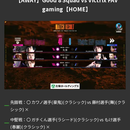
【AWAY】Good 8 Squad vs Victrix FAV
gaming【HOME】
先鋒戦：〇 カワノ選手(豪鬼)(クラシック) vs 藤村選手(舞)(クラ
シック) ×
中堅戦：〇 ガチくん選手(ラシード)(クラシック) vs もけ選手
(春麗)(クラシック) ×