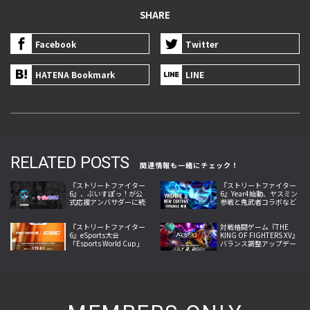
SHARE
Facebook
Twitter
HATENA Bookmark
LINE
RELATED POSTS
関連情報も一緒にチェック！
『ストリートファイター
『ストリートファイター
6』、ぶいすぽっ！が公
6』Year4始動、ヤスミン
式応援アンバサダーに続
参戦と鬼武者コラボなど
投、神成きゅぴ・藍沢エ
夏の大型更新を本格展開
マが新たに加入
『ストリートファイター
対戦格闘ゲーム『THE
6』eSports大会
KING OF FIGHTERS XV』
「Esports World Cup」
バランス調整アップデー
日本語実況LIVE配信決
トで全61体を見直し、新
定、世界の強豪32選手が
たな駆け引きへ進化
激突