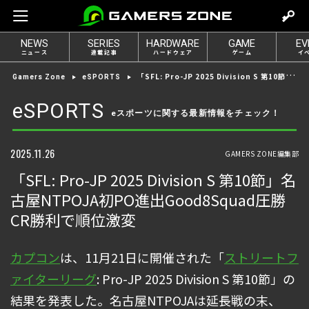
m
o
NEWS
SERIES
HARDWARE
GAME
EV
v
ニュース
連載記事
ハードウェア
ゲーム
イ
e
「SFL: Pro-JP 2025 Division S 第10節」名古屋NTPOJA初PO進出Good8Squad圧勝CR勝利で順位激変
Gamers Zone
eSPORTS
t
o
eSPORTS
eスポーツに関する最新情報をチェック！
l
o
g
2025.11.26
GAMERS ZONE編集部
i
「SFL: Pro-JP 2025 Division S 第10節」名
n
古屋NTPOJA初PO進出Good8Squad圧勝
CR勝利で順位激変
カプコン
は、11月21日に開催された「
ストリートフ
ァイターリーグ
: Pro-JP 2025 Division S 第10節」の
結果を発表した。名古屋NTPOJAは延長戦の末、