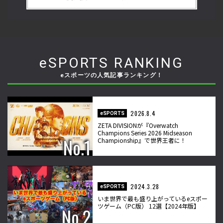
格闘ゲーマーのゲンバから！ 第49回】
マ
eSPORTS RANKING
eスポーツの人気記事ランキング！
2026.8.4
eSPORTS
ZETA DIVISIONが『Overwatch
Champions Series 2026 Midseason
Championship』で世界王者に！
2024.3.28
eSPORTS
いま世界で最も盛り上がっているeスポー
ツゲーム（PC版） 12選【2024年版】