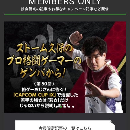
MEMBERS ONLY
独自視点の記事やお得なキャンペーン記事など配信
手
「ストリートファイターリーグ 2022 グランドファイナル」覚
2
ム
悟を決めたカワノ選手の攻略を解説！【ストーム久保のプロ
終
会員限定記事の一覧はこちら