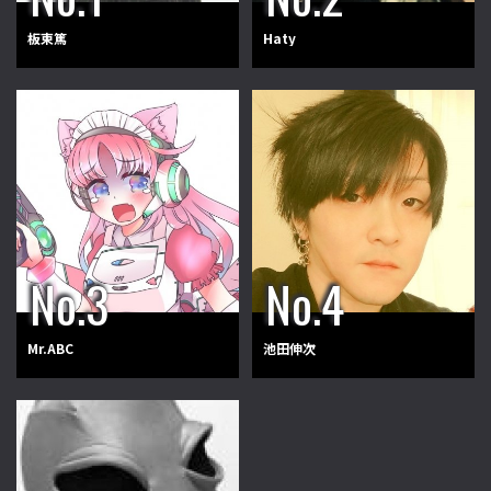
板東篤
Haty
Mr.ABC
池田伸次