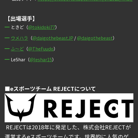
【出場選手】
ときど（
@tokidoki77
）
ウメハラ
（
@daigothebeastJP
/
@daigothebeast
）
ふ～ど
（
@TheFuudo
）
LeShar（
@leshar15
）
■eスポーツチーム REJECTについて
REJECTは2018年に発足した、株式会社REJECTが
運営するeスポーツチームです。世界的に人気のゲ