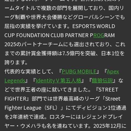
ームタイトルで複数の部門を展開しており、国内リ
ーグ制覇や世界大会優勝などグローバルシーンでも
屈指の実績を挙げています。ESPORTS WORLD
CUP FOUNDATION CLUB PARTNER P
ROG
RAM
2025のパートナーチームにも選出されており、これ
までの累計賞金獲得額は7.5億円を突破、日本1位を
誇ります。
代表的な実績として、『
PUBG MOBILE
』『
Apex
Legends
』『
Identity V 第五人格
』『
餓狼伝説
』な
どで世界王者の座に就いてきました。『STREET
FIGHTER』部門では世界最高峰のリーグ「Street
Fighter League（SFL）」にてディビジョン1位通過
を2年連続で達成。ロスターにはレジェンドプレイ
ヤー・ウメハラも名を連ねています。2025年12月に