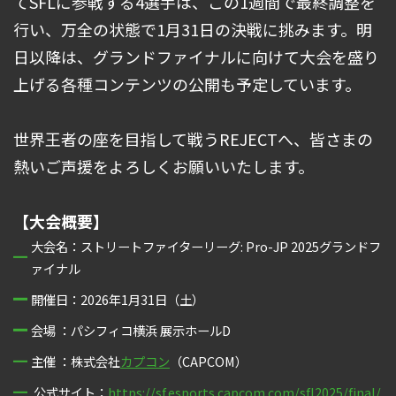
てSFLに参戦する4選手は、この1週間で最終調整を
行い、万全の状態で1月31日の決戦に挑みます。明
日以降は、グランドファイナルに向けて大会を盛り
上げる各種コンテンツの公開も予定しています。
世界王者の座を目指して戦うREJECTへ、皆さまの
熱いご声援をよろしくお願いいたします。
【大会概要】
大会名：ストリートファイターリーグ: Pro-JP 2025グランドフ
ァイナル
開催日：2026年1月31日（土）
会場 ：パシフィコ横浜 展示ホールD
主催 ：株式会社
カプコン
（CAPCOM）
公式サイト：
https://sf.esports.capcom.com/sfl2025/final/