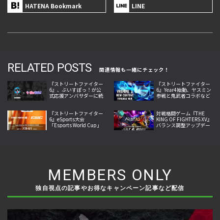
HATENA Bookmark
LINE
RELATED POSTS
関連情報も一緒にチェック！
『ストリートファイター
『ストリートファイター
6』、ぶいすぽっ！が公
6』Year4始動、ヤスミン
式応援アンバサダーに続
参戦と鬼武者コラボなど
投、神成きゅぴ・藍沢エ
夏の大型更新を本格展開
マが新たに加入
『ストリートファイター
対戦格闘ゲーム『THE
6』eSports大会
KING OF FIGHTERS XV』
「Esports World Cup」
バランス調整アップデー
日本語実況LIVE配信決
トで全61体を見直し、新
定、世界の強豪32選手が
たな駆け引きへ進化
激突
MEMBERS ONLY
独自視点の記事やお得なキャンペーン記事など配信