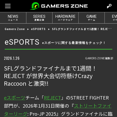
m
o
NEWS
SERIES
HARDWARE
GAME
EV
v
ニュース
連載記事
ハードウェア
ゲーム
イ
e
SFLグランドファイナルまで1週間！ REJECT が世界大会切符懸けCrazy Raccoon と激突!!
Gamers Zone
eSPORTS
t
o
eSPORTS
eスポーツに関する最新情報をチェック！
l
o
g
2026.1.26
GAMERS ZONE編集部
i
SFLグランドファイナルまで1週間！
n
REJECT が世界大会切符懸けCrazy
Raccoon と激突!!
eスポーツ
チーム「
REJECT
」のSTREET FIGHTER
部門が、2026年1月31日開催の『
ストリートファイ
ターリーグ
: Pro-JP 2025』グランドファイナルに臨