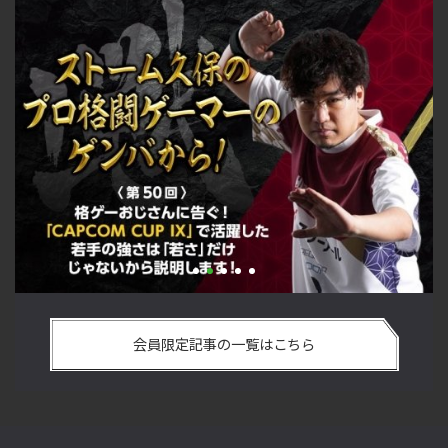
い
格ゲーおじさんに告ぐ！「CAPCOM CUP IX」で活躍した若手
「
の
の強さは 「若さ」だけじゃないから説明します！【ストーム
悟
会員限定記事の一覧はこちら
久保のプロ格闘ゲーマーのゲンバから！ 第50回】
格