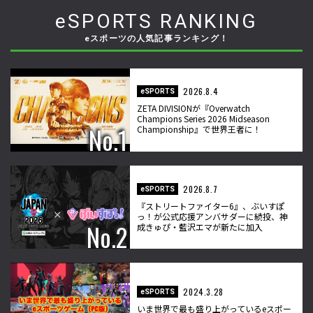
eSPORTS RANKING
eスポーツの人気記事ランキング！
2026.8.4
eSPORTS
ZETA DIVISIONが『Overwatch
Champions Series 2026 Midseason
Championship』で世界王者に！
2026.8.7
eSPORTS
『ストリートファイター6』、ぶいすぽ
っ！が公式応援アンバサダーに続投、神
成きゅぴ・藍沢エマが新たに加入
2024.3.28
eSPORTS
いま世界で最も盛り上がっているeスポー