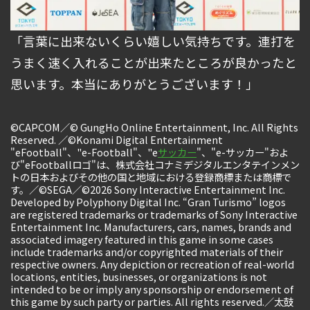
「言葉に出来ないくらい嬉しい気持ちです。連打を
うまく速く入れることが出来たところが良かったと
思います。本当にありがとうございます！」
©CAPCOM／© GungHo Online Entertainment, Inc. All Rights
Reserved. ／©Konami Digital Entertainment
"eFootball"、"e-Football"、"e
サッカー
"、"e-サッカー"およ
び"eFootballロゴ"は、株式会社コナミデジタルエンタテインメン
トの日本およびその他の国と地域における登録商標または商標で
す。／©SEGA／©2026 Sony Interactive Entertainment Inc.
Developed by Polyphony Digital Inc. “Gran Turismo” logos
are registered trademarks or trademarks of Sony Interactive
Entertainment Inc. Manufacturers, cars, names, brands and
associated imagery featured in this game in some cases
include trademarks and/or copyrighted materials of their
respective owners. Any depiction or recreation of real-world
locations, entities, businesses, or organizations is not
intended to be or imply any sponsorship or endorsement of
this game by such party or parties. All rights reserved.／太鼓