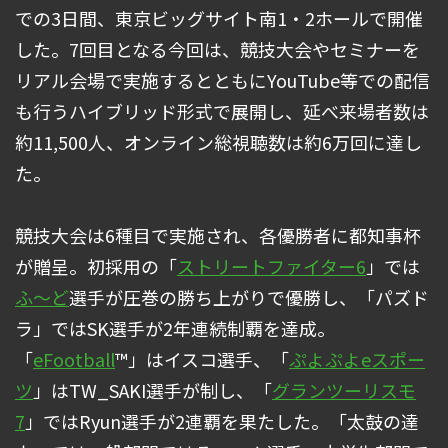
での3日間、東京ビッグサイト南1・2ホールで開催
した。7回目となる今回は、競技大会やセミナーを
リアル会場で実施するとともにYouTube等での配信
も行うハイブリッド形式で展開し、延べ来場者数は
約11,500人、オンライン総視聴数は約6万回に達し
た。
競技大会は6種目で実施され、各優勝者に都知事杯
が贈呈。初採用の「
ストリートファイター6
」では
ふ～ど
選手が圧巻の勝ち上がりで優勝し、「パズド
ラ」ではSK選手が2年連続制覇を達成。
「
eFootball
™」はイスコ選手、「
ぷよぷよeスポー
ツ
」はTW_SAKI選手が制し、「
グランツーリスモ
7
」ではRyun選手が2連覇を果たした。「太鼓の達