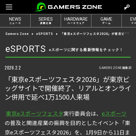
m
o
NEWS
SERIES
HARDWARE
GAME
EV
v
ニュース
連載記事
ハードウェア
ゲーム
イ
e
「東京eスポーツフェスタ2026」が東京ビッグサイトで開催終了、リアルとオンライン併用で延べ1万1500人来場
Gamers Zone
eSPORTS
t
o
eSPORTS
eスポーツに関する最新情報をチェック！
l
o
g
2026.2.2
GAMERS ZONE編集部
i
「東京eスポーツフェスタ2026」が東京ビ
n
ッグサイトで開催終了、リアルとオンライ
ン併用で延べ1万1500人来場
東京eスポーツフェスタ
実行委員会は、
eスポーツ
の普及と関連産業の振興を目的としたイベント「東
京eスポーツフェスタ2026」を、1月9日から11日ま