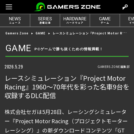
m
o
NEWS
SERIES
HARDWARE
GAME
EV
v
ニュース
連載記事
ハードウェア
ゲーム
イ
e
レースシミュレーション『Project Motor Racing』1960～70年代を彩った名車9台を収録するDLC配信
Gamers Zone
GAME
t
o
GAME
PCゲームで勝ち抜くための情報満載！
l
o
g
2026.5.29
GAMERS ZONE編集部
i
レースシミュレーション『Project Motor
n
Racing』1960～70年代を彩った名車9台を
収録するDLC配信
株式会社セガは5月28日、レーシングシミュレータ
ー『Project Motor Racing（プロジェクトモーター
レーシング）』の新ダウンロードコンテンツ「GT