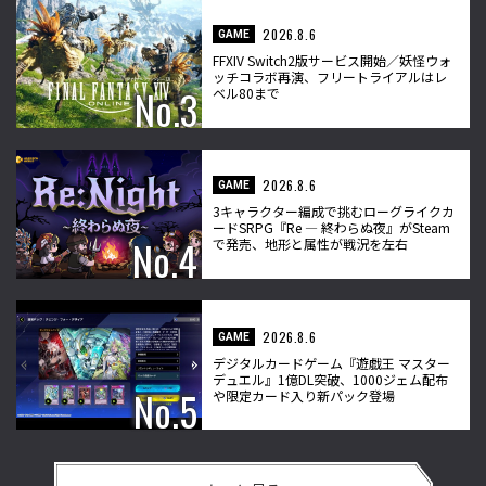
2026.8.6
GAME
FFXIV Switch2版サービス開始／妖怪ウォ
ッチコラボ再演、フリートライアルはレ
ベル80まで
2026.8.6
GAME
3キャラクター編成で挑むローグライクカ
ードSRPG『Re ― 終わらぬ夜』がSteam
で発売、地形と属性が戦況を左右
2026.8.6
GAME
デジタルカードゲーム『遊戯王 マスター
デュエル』1億DL突破、1000ジェム配布
や限定カード入り新パック登場