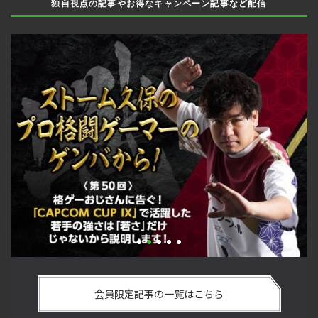
独自視点の記事やお得なキャンペーン記事など配信
格ゲーおじさんに告ぐ！「CAPCOM CUP IX」で活躍した若手
「ス
の強さは 「若さ」だけじゃないから説明します！【ストーム
悟を
会員限定記事の一覧はこちら
久保のプロ格闘ゲーマーのゲンバから！ 第50回】
格闘