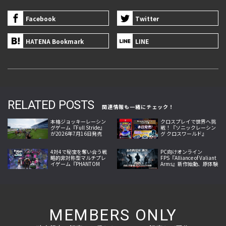
Facebook
Twitter
HATENA Bookmark
LINE
RELATED POSTS
関連情報も一緒にチェック！
本格ジョッキーレーシン
クロスプレイで世界へ挑
グゲーム『Full Stride』
戦！『ソニックレーシン
が2026年7月16日発売
グ クロスワールド』
へ、騎手視点の迫力を伝
Nintendo Switch™ 2
える最新映像公開
Editionが発売！
4対4で秘宝を奪い合う戦
PC向けオンライン
略的非対称型マルチプレ
FPS『Alliance of Valiant
イゲーム『PHANTOM
Arms』新作始動、原体験
TAG: MANIFEST』今夏発
への回帰掲げ2026年内サ
売
ービス開始へ
MEMBERS ONLY