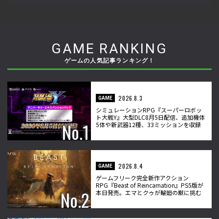
GAME RANKING
ゲームの人気記事ランキング！
2026.8.3
GAME
シミュレーションRPG『スーパーロボッ
ト大戦Y』大型DLC8月5日配信、追加機体
5体や新武器12種、33ミッションを収録
2026.8.4
GAME
ゲームフリーク完全新作アクション
RPG『Beast of Reincarnation』PS5版が
本日発売。エマとクゥが輪廻の獣に挑む