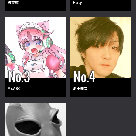
板東篤
Haty
Mr.ABC
池田伸次